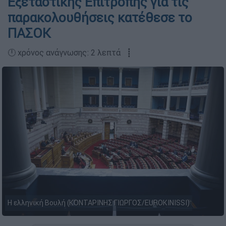
Εξεταστικής Επιτροπής για τις
παρακολουθήσεις κατέθεσε το
ΠΑΣΟΚ
🕛 χρόνος ανάγνωσης: 2 λεπτά ┋
Η ελληνική Βουλή (ΚΟΝΤΑΡΙΝΗΣ ΓΙΩΡΓΟΣ/EUROKINISSI)