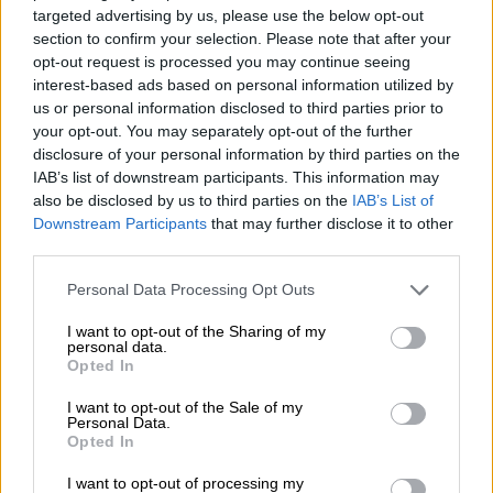
targeted advertising by us, please use the below opt-out
Λήφθηκε υπόψη η ιδιότητα του κ.
section to confirm your selection. Please note that after your
Ανδρουλάκη ως μέλους του Ευρωπαϊκού
opt-out request is processed you may continue seeing
Κοινοβουλίου; Ήταν, ο κ. Ανδρουλάκης
interest-based ads based on personal information utilized by
us or personal information disclosed to third parties prior to
ελεγχόμενος για κατασκοπεία ή τρομοκρατία
your opt-out. You may separately opt-out of the further
ή επιβουλή κατά του πολιτεύματος και της
disclosure of your personal information by third parties on the
εδαφικής ακεραιότητας της χώρας;
IAB’s list of downstream participants. This information may
also be disclosed by us to third parties on the
IAB’s List of
2.
Ποιος επιχείρησε να παγιδεύσει
το κινητό
Downstream Participants
that may further disclose it to other
τηλέφωνο του προέδρου του ΠΑΣΟΚ-
third parties.
ΚΙΝΗΜΑΤΟΣ ΑΛΛΑΓΗΣ με το κακόβουλο
Please note that this website/app uses one or more Google
Personal Data Processing Opt Outs
λογισμικό Predator; Συνδέεται το γεγονός
services and may gather and store information including but
με την δήθεν «νόμιμη επισύνδεση» στις
not limited to your visit or usage behaviour. You may click to
I want to opt-out of the Sharing of my
personal data.
grant or deny consent to Google and its third-party tags to
τηλεφωνικές επικοινωνίες ενός προσώπου
Opted In
use your data for below specified purposes in below Google
και, εν τέλει, ενός κόμματος από την Ε.Υ.Π.;
consent section.
I want to opt-out of the Sale of my
Υφίσταται δίκτυο διασυνδεδεμένων άμεσα ή
Personal Data.
έμμεσα με την Ε.Υ.Π ιδιωτικών εταιρειών
Opted In
που συνεργάζονται με το Κέντρο
I want to opt-out of processing my