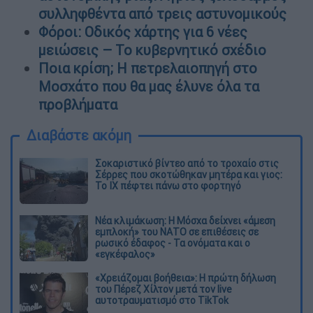
συλληφθέντα από τρεις αστυνομικούς
Φόροι: Οδικός χάρτης για 6 νέες
μειώσεις – Το κυβερνητικό σχέδιο
Ποια κρίση; Η πετρελαιοπηγή στο
Μοσχάτο που θα μας έλυνε όλα τα
προβλήματα
Διαβάστε ακόμη
Σοκαριστικό βίντεο από το τροχαίο στις
Σέρρες που σκοτώθηκαν μητέρα και γιος:
Το ΙΧ πέφτει πάνω στο φορτηγό
Νέα κλιμάκωση: Η Μόσχα δείχνει «άμεση
εμπλοκή» του ΝΑΤΟ σε επιθέσεις σε
ρωσικό έδαφος - Τα ονόματα και ο
«εγκέφαλος»
«Χρειάζομαι βοήθεια»: Η πρώτη δήλωση
του Πέρεζ Χίλτον μετά τον live
αυτοτραυματισμό στο TikTok