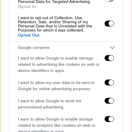
Τεχνολογικής Υποστήριξης Ανάπτυξης
Personal Data for Targeted Advertising.
Opted In
Καινοτομίας (ΚΕΤΥΑΚ) της ΕΥΠ ή με
οποιαδήποτε άλλη χρηματοδοτούμενη από
I want to opt-out of Collection, Use,
Retention, Sale, and/or Sharing of my
το ελληνικό κράτος οντότητα;
Personal Data that Is Unrelated with the
Purposes for which it was collected.
Opted Out
3.
Σε ποιες συγκεκριμένες περιπτώσεις
πολιτικών και άλλων προσώπων έχουν
Google consents
υπάρξει επισυνδέσεις ή παγιδεύσεις
I want to allow Google to enable storage
τηλεφώνων με τη χρήση κακόβουλου
related to advertising like cookies on web or
device identifiers in apps.
λογισμικού και για ποιο χρονικό διάστημα;
Ποιοι δύνανται να χρησιμοποιούν το
I want to allow my user data to be sent to
κακόβουλο λογισμικό predator στην
Google for online advertising purposes.
ελληνική επικράτεια και ποιες οι σχέσεις
I want to allow Google to send me
αυτών με πολιτικά πρόσωπα και δημόσιους
personalized advertising.
λειτουργούς;
I want to allow Google to enable storage
4.
Υπάρχει στην κατοχή
και ποιων
το
related to analytics like cookies on web or
περιεχόμενο των υποκλοπών της ΕΥΠ;
device identifiers in apps.