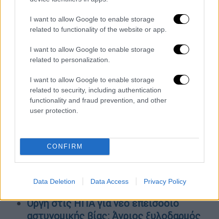
Ακολουθήθηκε η στο νόμο προβλεπόμενη
I want to allow Google to enable storage
διαδικασία γνωστοποιήσεων των σχετικών
related to functionality of the website or app.
εισαγγελικών διατάξεων; Συντάχθηκαν οι
προβλεπόμενες εκθέσεις και σε ποιους
I want to allow Google to enable storage
κοινοποιήθηκαν; Σε ποιες υπηρεσίες,
related to personalization.
οργανικές μονάδες και πρόσωπα
I want to allow Google to enable storage
γνωστοποιήθηκαν τα αρχεία που
related to security, including authentication
δημιουργήθηκαν από την επισύνδεση της
functionality and fraud prevention, and other
ΕΥΠ στο κινητό του Νίκου Ανδρουλάκη
user protection.
ΟΛΕΣ ΟΙ ΕΙΔΗΣΕΙΣ
CONFIRM
Το ΠΑΣΟΚ-ΚΙΝΑΛ κατέθεσε αίτημα για
άμεση σύγκληση της Επιτροπής Θεσμών
και Διαφάνειας της Βουλής - Ζητά να
Data Deletion
Data Access
Privacy Policy
καταθέσουν πέντε πρόσωπα
Οργή στις ΗΠΑ για νέο επεισόδιο
αστυνομικής βίας: Άγριος ξυλοδαρμός