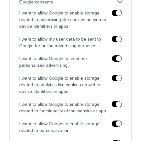
Google consents
Εκλογές 2023: «Με οδηγό την Κρήτη»
I want to allow Google to enable storage
related to advertising like cookies on web or
Πριν από λίγες ημέρες ο κ.
Ανδρουλάκης
device identifiers in apps.
είχε τονίσει πως «Η Κρήτη θα γίνει ξανά το
I want to allow my user data to be sent to
‘κάστρο’ της δημοκρατικής παράταξης.
Google for online advertising purposes.
Έχουμε χρέος να της ξαναδώσουμε το χρώμα
που της ταιριάζει, το πράσινο του
ΠΑΣΟΚ
».
I want to allow Google to send me
Και μπορεί να μην έγινε πράσινη, αλλά το
personalized advertising.
ΠΑΣΟΚ κατάφερε στην Κρήτη από τις
I want to allow Google to enable storage
καλύτερες εκλογικές επιδόσεις του
related to analytics like cookies on web or
περνώντας σε τρεις περιφέρειες μπροστά
device identifiers in apps.
από τον ΣΥΡΙΖΑ και συγκεκριμένα σε Λασίθι,
I want to allow Google to enable storage
Ρέθυμνο και Ηράκλειο και εκλέγοντας
related to functionality of the website or app.
συνολικά τέσσερις βουλευτές. Ειδικότερα,
στο νομό Λασιθίου το ΠΑΣΟΚ ανέβασε τα
I want to allow Google to enable storage
ποσοστά του από 21,48% σε 25,5% και πήρε
related to personalization.
μία έδρα στη Βουλή, με τον
ΣΥΡΙΖΑ
, που ήταν