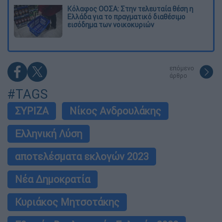
Κόλαφος ΟΟΣΑ: Στην τελευταία θέση η
Ελλάδα για το πραγματικό διαθέσιμο
εισόδημα των νοικοκυριών
επόμενο
άρθρο
#TAGS
ΣΥΡΙΖΑ
Νίκος Ανδρουλάκης
Ελληνική Λύση
αποτελέσματα εκλογών 2023
Νέα Δημοκρατία
Κυριάκος Μητσοτάκης