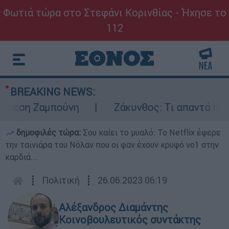
Φωτιά τώρα στο Στεφάνι Κορινθίας - Ήχησε το
112
BREAKING NEWS:
εση Ζαμπούνη
Ζάκυνθος: Τι απαντά η ΕΛΑΣ 
δημοφιλές τώρα:
Σου καίει το μυαλό: Το Netflix έφερε
την ταινιάρα του Νόλαν που οι φαν έχουν κρυφό νο1 στην
καρδιά...
┋
Πολιτική
┋
26.06.2023 06:19
Αλέξανδρος Διαμάντης
Κοινοβουλευτικός συντάκτης