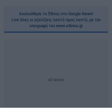
Ακολούθησε το Έθνος στο Google News!
Live όλες οι εξελίξεις λεπτό προς λεπτό, με την
υπογραφή του www.ethnos.gr