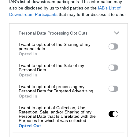
IAB’s list of downstream participants. This information may
ότι ο
ΣΥΡΙΖΑ
δεν αποκλείεται στην πορεία
also be disclosed by us to third parties on the
IAB’s List of
να στραφεί κυρίως προς τα Αριστερά.
Downstream Participants
that may further disclose it to other
third parties.
ΔΙΑΒΑΣΤΕ ΕΠΙΣΗΣ
Please note that this website/app uses one or more Google
Personal Data Processing Opt Outs
services and may gather and store information including but
Πολιτική
|
26.06.2023 00:45
not limited to your visit or usage behaviour. You may click to
I want to opt-out of the Sharing of my
personal data.
Οι 8 βουλευτές της Πλεύσης
grant or deny consent to Google and its third-party tags to
Opted In
use your data for below specified purposes in below Google
Ελευθερίας που κέρδισαν μία θέση
consent section.
I want to opt-out of the Sale of my
στη Βουλή
Personal Data.
Opted In
Πολιτική
|
26.06.2023 06:10
I want to opt-out of processing my
Personal Data for Targeted Advertising.
Τα γνωστά ονόματα που ετοιμάζονται
Opted In
για υπουργείο και τα πρόσωπα
I want to opt-out of Collection, Use,
έκπληξη - Ο οδικός χάρτης
Retention, Sale, and/or Sharing of my
Μητσοτάκη
Personal Data that Is Unrelated with the
Purposes for which it was collected.
Opted Out