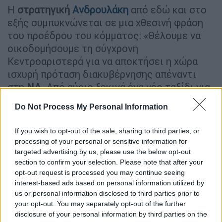
Η
στρατηγική
Ανδρουλάκη
από εδώ και στο
εξής συμπυκνώνεται σε μια χθεσινή φράση
του προέδρου του κόμματος: «Θέλουμε να
οικοδομήσουμε τη σύγχρονη
Κεντροαριστερά για να αποκτήσει η χώρα
ισχυρή πρόταση διακυβέρνησης απέναντι
στη
ΝΔ
. Από αύριο ξεκινά ένα νέο ταξίδι για
ένα μεγάλο ρεύμα κοινωνικής και πολιτικής
Do Not Process My Personal Information
πλειοψηφίας, για μια ισχυρή Ελλάδα,
πρωταγωνιστή των ευρωπαϊκών εξελίξεων.
If you wish to opt-out of the sale, sharing to third parties, or
Σε αυτή την πορεία θα είμαι σε όλοι μαζί».
processing of your personal or sensitive information for
Το
ΠΑΣΟΚ
θα επιχειρήσει, βλέποντας τις
targeted advertising by us, please use the below opt-out
δυσκολίες του ΣΥΡΙΖΑ, να «εφορμήσει» προς
section to confirm your selection. Please note that after your
opt-out request is processed you may continue seeing
την κεντροαριστερά και επαναπατρίσει τους
interest-based ads based on personal information utilized by
χαμένους ψηφοφόρους του κόμματος. Εκεί
us or personal information disclosed to third parties prior to
θεωρεί ότι ο Νίκος Ανδρουλάκης ότι θα
your opt-out. You may separately opt-out of the further
δημιουργηθεί ένα μεγάλο κενό, εκτιμώντας
disclosure of your personal information by third parties on the