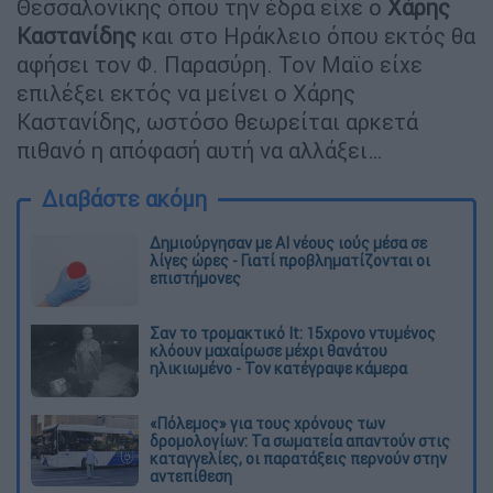
Θεσσαλονίκης όπου την έδρα είχε ο
Χάρης
Καστανίδης
και στο Ηράκλειο όπου εκτός θα
αφήσει τον Φ. Παρασύρη. Τον Μαϊο είχε
επιλέξει εκτός να μείνει ο Χάρης
Καστανίδης, ωστόσο θεωρείται αρκετά
πιθανό η απόφασή αυτή να αλλάξει…
Διαβάστε ακόμη
Δημιούργησαν με AI νέους ιούς μέσα σε
λίγες ώρες - Γιατί προβληματίζονται οι
επιστήμονες
Σαν το τρομακτικό It: 15χρονο ντυμένος
κλόουν μαχαίρωσε μέχρι θανάτου
ηλικιωμένο - Τον κατέγραψε κάμερα
«Πόλεμος» για τους χρόνους των
δρομολογίων: Τα σωματεία απαντούν στις
καταγγελίες, οι παρατάξεις περνούν στην
αντεπίθεση