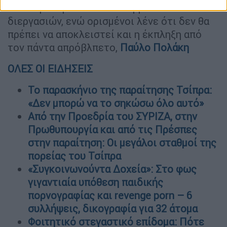
στο περιθώριο των εσωκομματικών
διεργασιών, ενώ ορισμένοι λένε ότι δεν θα
πρέπει να αποκλειστεί και η έκπληξη από
τον πάντα απρόβλπετο,
Παύλο Πολάκη
ΟΛΕΣ ΟΙ ΕΙΔΗΣΕΙΣ
Το παρασκήνιο της παραίτησης Τσίπρα:
«Δεν μπορώ να το σηκώσω όλο αυτό»
Από την Προεδρία του ΣΥΡΙΖΑ, στην
Πρωθυπουργία και από τις Πρέσπες
στην παραίτηση: Οι μεγάλοι σταθμοί της
πορείας του Τσίπρα
«Συγκοινωνούντα Δοχεία»: Στο φως
γιγαντιαία υπόθεση παιδικής
πορνογραφίας και revenge porn – 6
συλλήψεις, δικογραφία για 32 άτομα
Φοιτητικό στεγαστικό επίδομα: Πότε