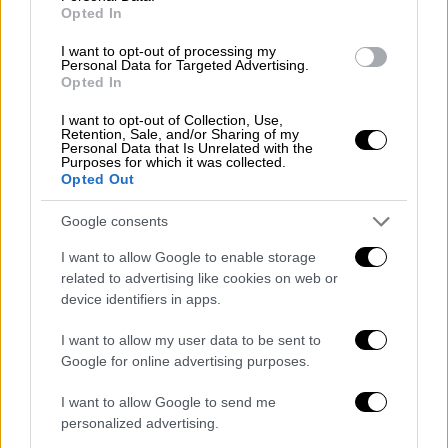
Opted In
Η μάχη της διαδοχής
I want to opt-out of processing my
Personal Data for Targeted Advertising.
Opted In
Όπως διαμορφώνονται αυτή τη στιγμή τα
I want to opt-out of Collection, Use,
δεδομένα, ο
Ευκλείδης Τσακαλώτος
δεν
Retention, Sale, and/or Sharing of my
πρόκειται να είναι υποψήφιος καθώς θα
Personal Data that Is Unrelated with the
Purposes for which it was collected.
συνταχθεί με την πρόσκληση του
Αλέξη
Opted Out
Τσίπρα
για «χώρο στους νεότερους».
Google consents
Όπως γίνεται αντιληπτό δύο ονόματα είναι
I want to allow Google to enable storage
αυτή τη στιγμή στο επίκεντρο.
Έφη
related to advertising like cookies on web or
Αχτσιόγλου
και
Αλέξης Χαρίτσης
. Και οι δύο
device identifiers in apps.
διατηρούν καλές σχέσεις με τον
Αλέξη
I want to allow my user data to be sent to
Τσίπρα
, έχουν ήδη άλλωστε γίνει σχετικές
Google for online advertising purposes.
συζητήσεις. Παράλληλα ταιριάζουν στο
προφίλ που κρίνεται αυτή τη στιγμή
I want to allow Google to send me
personalized advertising.
απαραίτητο προκειμένου το κόμμα να