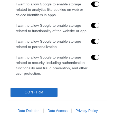
προχωρήσει καθώς συγκεντρώνουν
I want to allow Google to enable storage
χαρακτηριστικά τα οποία μπορούν να
related to analytics like cookies on web or
συνενώσουν διάφορες τάσεις εντός
ΣΥΡΙΖΑ
.
device identifiers in apps.
Ένας από τους δύο θα είναι πιθανότατα
I want to allow Google to enable storage
υποψήφιος με την ομάδα των νέων
related to functionality of the website or app.
στελεχών (
Ηλιόπουλος, Τζανακόπουλος κλπ
να τους στηρίζουν
).
I want to allow Google to enable storage
related to personalization.
Σύμφωνα με τα μέχρι στιγμής δεδομένα, δεν
I want to allow Google to enable storage
θα πρέπει να αποκλειστεί το ενδεχόμενο να
related to security, including authentication
υπάρξει υποψήφιος και από την πλευρά των
functionality and fraud prevention, and other
λεγόμενων «Προεδρικών». Αν και μετά τις
user protection.
εκλογές υπήρξε ρήγμα στις σχέσεις των
βασικών στελεχών της τάσης, οι
«Προεδρικοί» θα ψάξουν το πρόσωπο εκείνο
CONFIRM
που θα μπορέσει να κοντράρει στα ίσα την
υποψηφιότητα Αχτσιόγλου ή Χαρίτση
. Το
Data Deletion
Data Access
Privacy Policy
όνομα της
Ρένας Δούρου
έχει ήδη ακουστεί