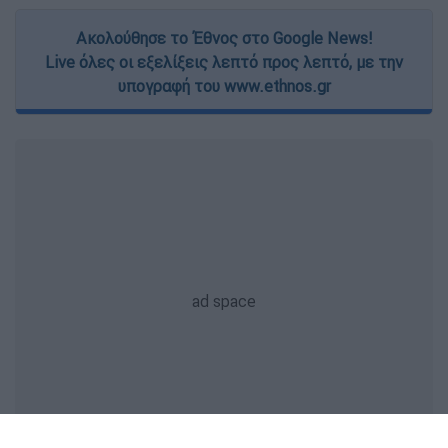
Ακολούθησε το Έθνος στο Google News!
Live όλες οι εξελίξεις λεπτό προς λεπτό, με την
υπογραφή του www.ethnos.gr