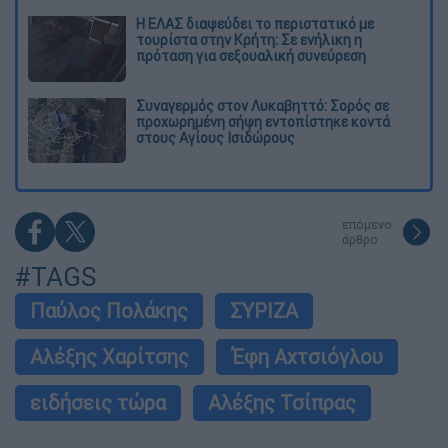
Η ΕΛΑΣ διαψεύδει το περιστατικό με
τουρίστα στην Κρήτη: Σε ενήλικη η
πρόταση για σεξουαλική συνεύρεση
Συναγερμός στον Λυκαβηττό: Σορός σε
προχωρημένη σήψη εντοπίστηκε κοντά
στους Αγίους Ισιδώρους
επόμενο
άρθρο
#TAGS
Παύλος Πολάκης
ΣΥΡΙΖΑ
Αλέξης Χαρίτσης
Έφη Αχτσιόγλου
ειδήσεις τώρα
Αλέξης Τσίπρας