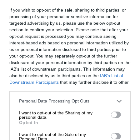
δρομολογηθούν και οι εσωκομματικές
διαδικασίες.
Πολιτικό Γραφείο και Κεντρική
If you wish to opt-out of the sale, sharing to third parties, or
Επιτροπή
θα συνεδριάσουν τις αμέσως
processing of your personal or sensitive information for
targeted advertising by us, please use the below opt-out
επόμενες μέρες προκειμένου να καθοριστεί
section to confirm your selection. Please note that after your
και ο οδικός χάρτης με τον οποίο το κόμμα
opt-out request is processed you may continue seeing
θα οδηγηθεί σε
εκλογή Προέδρου από τη
interest-based ads based on personal information utilized by
βάση των μελών
. Με δεδομένο ότι ο χρόνος
us or personal information disclosed to third parties prior to
your opt-out. You may separately opt-out of the further
πιέζει, παραμένει ασαφές αν θα προηγηθεί
disclosure of your personal information by third parties on the
Συνέδριο ή όχι.
IAB’s list of downstream participants. This information may
also be disclosed by us to third parties on the
IAB’s List of
Downstream Participants
that may further disclose it to other
third parties.
Please note that this website/app uses one or more Google
Personal Data Processing Opt Outs
services and may gather and store information including but
not limited to your visit or usage behaviour. You may click to
I want to opt-out of the Sharing of my
personal data.
grant or deny consent to Google and its third-party tags to
Opted In
use your data for below specified purposes in below Google
consent section.
I want to opt-out of the Sale of my
Personal Data.