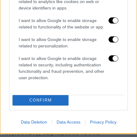
related to analytics like cookies on web or
«τουρκική μειονότητα»
device identifiers in apps.
Ως
θετική εξέλιξη για τον ελληνοτουρκικό
I want to allow Google to enable storage
related to functionality of the website or app.
διάλογο αποτιμά ο ΣΥΡΙΖΑ
ΠΣ την επίσκεψη
Ερντογάν και τη
σύγκληση του Ανωτάτου
I want to allow Google to enable storage
Συμβουλίου Συνεργασίας,
ζητώντας ωστόσο
related to personalization.
διευκρινίσεις και εγγυήσεις ότι η Διακήρυξη
I want to allow Google to enable storage
που υπεγράφη κατοχυρώνει τα συμφέροντα
related to security, including authentication
της Ελλάδας. Βασικό σημείο κριτικής
functionality and fraud prevention, and other
αποτελεί η αναφορά του Τούρκου προέδρου
user protection.
σε «τουρκική μειονότητα» στη Θράκη με τον
Στέφανο Κασσελάκη να στρέφει τα βέλη του
στον Κυριάκο Μητσοτάκη,
υπενθυμίζοντας
CONFIRM
ότι το 2017 στη σ
υνέντευξη τύπου με τον
Αλέξη Τσίπρα είχε αναφερθεί ρητά σε
Data Deletion
Data Access
Privacy Policy
«μουσουλμανική μειονότητα»
: “Ο κ.
Μητσοτάκης θα μπορούσε να είχε