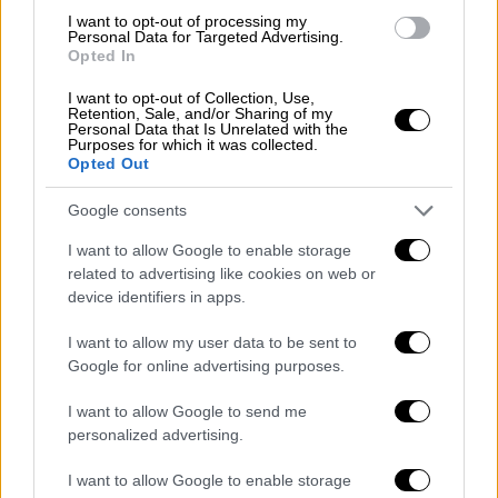
I want to opt-out of processing my
Personal Data for Targeted Advertising.
Μεταξύ των υπολοίπων, η
Πολιτική
Opted In
Γραμματεία του ΣΥΡΙΖΑ ΠΣ αποφάσισε ότι
τελικά δεν υπάρχει εμπάργκο
στα στελέχη
I want to opt-out of Collection, Use,
Retention, Sale, and/or Sharing of my
της
Νέας Αριστεράς
στα τηλεοπτικά πάνελ,
Personal Data that Is Unrelated with the
Purposes for which it was collected.
όπω
ς διαμηνύσε προ δυο ημερών σε
Opted Out
δημοσιογράφο- παρουσιαστή τηλεοπτικής
εκπομπής
κορυφαίο στέλεχος και
Google consents
βουλευτής που
στήριξε από την πρώτη μέρα
I want to allow Google to enable storage
τον Στέφανο Κασσελάκη
. Ίσως μια μέρα
related to advertising like cookies on web or
device identifiers in apps.
απαντηθεί εάν ο βορειοελλαδίτης
βουλευτή
ς πήρε μόνος του πρωτοβουλία
να
I want to allow my user data to be sent to
διακηρύξει ότι στελέχη του ΣΥΡΙΖΑ δε θα
Google for online advertising purposes.
ξαναβρεθούν στα ίδια τηλεοπτικά τραπέζια
I want to allow Google to send me
με στελέχη της Νέας Αριστεράς.
personalized advertising.
Θετική αποτίμηση και κριτική
I want to allow Google to enable storage
Κασσελάκη για την αναφορά σε