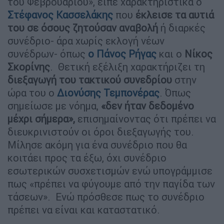
του Φεβρουαρίου», είπε χαρακτηριστικά ο
Στέφανος Κασσελάκης
που
έκλεισε τα αυτιά
του σε όσους ζητούσαν αναβολή
ή διαρκές
συνέδριο- άρα χωρίς εκλογή νέων
συνέδρων- όπως
ο Πάνος Ρήγας
και ο
Νίκος
Σκορίνης
. Θετική εξέλιξη χαρακτήριζει τη
διεξαγωγή του τακτικού συνεδρίου
στην
ώρα του ο
Διονύσης Τεμπονέρας
. Όπως
σημείωσε με νόημα,
«δεν ήταν δεδομένο
μέχρι σήμερα»,
επισημαίνοντας ότι πρέπει να
διευκρινιστούν οι όροι διεξαγωγής του.
Μίλησε ακόμη για ένα συνέδριο που θα
κοιτάει προς τα έξω, όχι συνέδριο
εσωτερικών συσχετισμών ενώ υπογράμμισε
πως «πρέπει να φύγουμε από την παγίδα των
τάσεων». Ενώ πρόσθεσε πως το συνέδριο
πρέπει να είναι και καταστατικό.