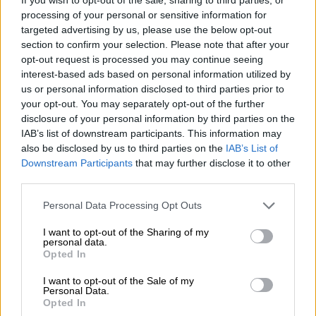
εκείνοι που εκτιμούν πως κάτι τέτοιο
processing of your personal or sensitive information for
ενέχει κίνδυνο νέου κύκλου εσωστρέφειας
targeted advertising by us, please use the below opt-out
στο παρά πέντε των ευρωεκλογών
. Μάλιστα
section to confirm your selection. Please note that after your
και ο πρόεδρος του ΣΥΡΙΖΑ ΠΣ τάχθηκε υπέρ
opt-out request is processed you may continue seeing
της άποψης να εκλεγεί Κεντρική Επιτροπή
interest-based ads based on personal information utilized by
us or personal information disclosed to third parties prior to
και στη συνέχεια νέα
Πολιτική Γραμματεία
your opt-out. You may separately opt-out of the further
μετά τις ευρωεκλογές. Τη διαφωνία τους
disclosure of your personal information by third parties on the
εξέφρασαν η
Ράνια Σβίγκου
, η
Μαριλίζα
IAB’s list of downstream participants. This information may
Ξενογιαννακοπούλου
και πιο έντονα
ο
also be disclosed by us to third parties on the
IAB’s List of
Downstream Participants
that may further disclose it to other
Διονύσης Τεμπονέρας
που ζήτησαν να
third parties.
εκλεγούν νέα όργανα αμέσως μετά το
συνέδριο. Υπενθυμίζεται ότι ο Τεμπονέρας
Please note that this website/app uses one or more Google
Personal Data Processing Opt Outs
services and may gather and store information including but
είχε κατέθεσε πρόταση το συνέδριο να
not limited to your visit or usage behaviour. You may click to
I want to opt-out of the Sharing of my
διεξαχθεί τέλος Ιανουαρίου και άρα αρχές
personal data.
grant or deny consent to Google and its third-party tags to
Opted In
Φεβρουαρίου εκλογές για τα όργανα. Το
use your data for below specified purposes in below Google
θέμα θα τεθεί στην Κεντρική Επιτροπή όπου
consent section.
I want to opt-out of the Sale of my
Personal Data.
αναμένεται να συζητηθεί διεξοδικά και στο
Opted In
τέλος θα τεθεί σε ψηφοφορία.