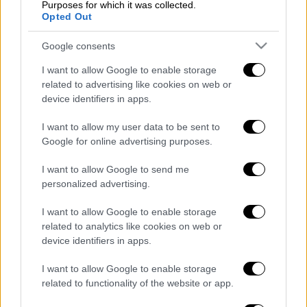
Purposes for which it was collected.
Opted Out
Google consents
I want to allow Google to enable storage
related to advertising like cookies on web or
device identifiers in apps.
I want to allow my user data to be sent to
καταχώρηση
Google for online advertising purposes.
I want to allow Google to send me
Διαβάστε ακόμη
personalized advertising.
Συνελήφθησαν δύο μέλη μαφίας στο
I want to allow Google to enable storage
Παλαιό Φάληρο - Οι εκβιασμοί, οι
related to analytics like cookies on web or
ξυλοδαρμοί και τα προσωνύμια «πίτμπουλ»
device identifiers in apps.
και «μπουλντόγκ»
Βίντεο-σοκ από το μακελειό σε σχολείο
I want to allow Google to enable storage
στην Ταϊλάνδη: Η στιγμή που ο 14χρονος
related to functionality of the website or app.
ανοίγει πυρ - Στους 9 ανέβηκαν οι νεκροί