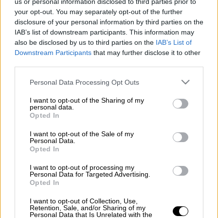
us or personal information disclosed to third parties prior to
your opt-out. You may separately opt-out of the further
Προσθέστε το ΕΘΝΟΣ στη Google
disclosure of your personal information by third parties on the
IAB’s list of downstream participants. This information may
Στις 11:00, ο
Πρωθυπουργός
θα προεδρεύσει
also be disclosed by us to third parties on the
IAB’s List of
σε συνεδρίαση του
Κυβερνητικού
Downstream Participants
that may further disclose it to other
third parties.
Συμβουλίου Εθνικής Ασφάλειας,
στο Μέγαρο
Μαξίμου.
Please note that this website/app uses one or more Google
Personal Data Processing Opt Outs
services and may gather and store information including but
Τι θα συζητηθεί
not limited to your visit or usage behaviour. You may click to
I want to opt-out of the Sharing of my
personal data.
grant or deny consent to Google and its third-party tags to
Opted In
Το
ΚΥΣΕΑ
συνεδριάζει καθώς σύμφωνα με
use your data for below specified purposes in below Google
consent section.
πληροφορίες επίκεινται
κρίσεις τόσο στις
I want to opt-out of the Sale of my
Personal Data.
Ένοπλες Δυνάμεις
όσο και στα Σώματα
Opted In
Ασφαλείας.
I want to opt-out of processing my
Personal Data for Targeted Advertising.
Opted In
Τα σχολιά σας δημοσιεύονται άμεσα με δική σας ευθύνη. Το
I want to opt-out of Collection, Use,
Retention, Sale, and/or Sharing of my
ΕΘΝΟΣ θα παρεμβαίνει και τα προσβλητικά σχόλια θα
Personal Data that Is Unrelated with the
διαγράφονται