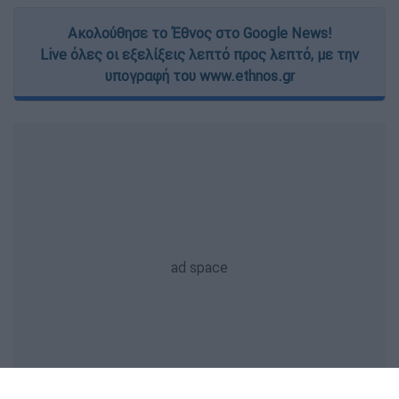
Ακολούθησε το Έθνος στο Google News!
Live όλες οι εξελίξεις λεπτό προς λεπτό, με την
υπογραφή του www.ethnos.gr