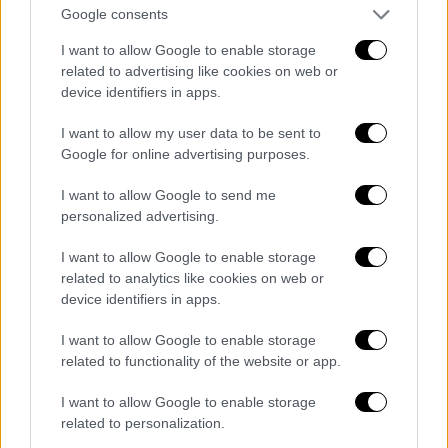
Google consents
I want to allow Google to enable storage
related to advertising like cookies on web or
device identifiers in apps.
I want to allow my user data to be sent to
Google for online advertising purposes.
Τέμπη - Σιδηροδρομικό δυστύχημα
I want to allow Google to send me
personalized advertising.
Βελόπουλος: Η Ελληνική Λύση κίνησε
I want to allow Google to enable storage
γη και ουρανό ώστε να αποδοθούν
related to analytics like cookies on web or
πραγματικές ευθύνες
device identifiers in apps.
«Από την πρώτη στιγμή, το μοναδικό κόμμα,
I want to allow Google to enable storage
που κίνησε γη και ουρανό, ώστε να
related to functionality of the website or app.
αποδοθούν πραγματικές ευθύνες» για τα
I want to allow Google to enable storage
Τέμπη
«ήταν η Ελληνική Λύση» δήλωσε ο
related to personalization.
πρόεδρος του κόμματος
Κυριάκος