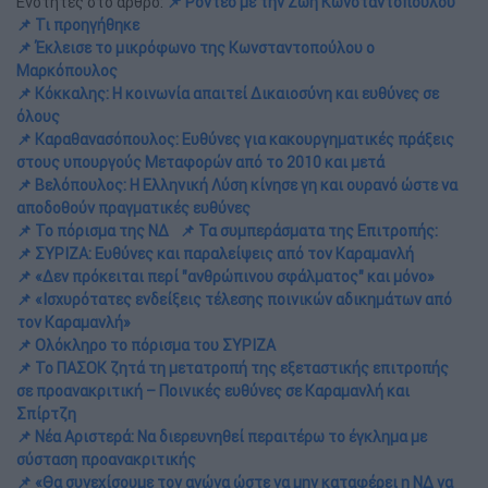
Ενότητες στο άρθρο:
📌 Ροντέο με την Ζωή Κωνσταντοπούλου
📌 Τι προηγήθηκε
📌 Έκλεισε το μικρόφωνο της Κωνσταντοπούλου ο
Μαρκόπουλος
📌 Κόκκαλης: Η κοινωνία απαιτεί Δικαιοσύνη και ευθύνες σε
όλους
📌 Καραθανασόπουλος: Eυθύνες για κακουργηματικές πράξεις
στους υπουργούς Μεταφορών από το 2010 και μετά
📌 Βελόπουλος: Η Ελληνική Λύση κίνησε γη και ουρανό ώστε να
αποδοθούν πραγματικές ευθύνες
📌 Το πόρισμα της ΝΔ
📌 Τα συμπεράσματα της Επιτροπής:
📌 ΣΥΡΙΖΑ: Ευθύνες και παραλείψεις από τον Καραμανλή
📌 «Δεν πρόκειται περί "ανθρώπινου σφάλματος" και μόνο»
📌 «Ισχυρότατες ενδείξεις τέλεσης ποινικών αδικημάτων από
τον Καραμανλή»
📌 Ολόκληρο το πόρισμα του ΣΥΡΙΖΑ
📌 Το ΠΑΣΟΚ ζητά τη μετατροπή της εξεταστικής επιτροπής
σε προανακριτική – Ποινικές ευθύνες σε Καραμανλή και
Σπίρτζη
📌 Νέα Αριστερά: Να διερευνηθεί περαιτέρω το έγκλημα με
σύσταση προανακριτικής
📌 «Θα συνεχίσουμε τον αγώνα ώστε να μην καταφέρει η ΝΔ να