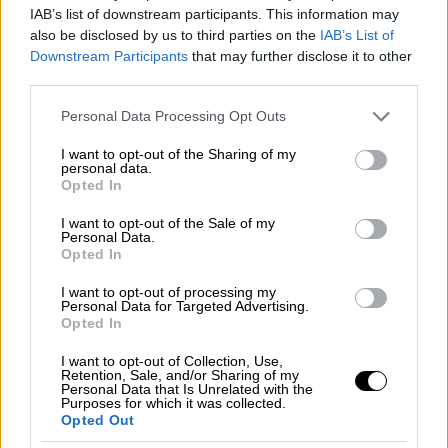
IAB’s list of downstream participants. This information may
also be disclosed by us to third parties on the
IAB’s List of
Downstream Participants
that may further disclose it to other
third parties.
Please note that this website/app uses one or more Google
Personal Data Processing Opt Outs
services and may gather and store information including but
not limited to your visit or usage behaviour. You may click to
I want to opt-out of the Sharing of my
personal data.
«Η προσπάθεια της
ΝΔ
να συγκαλυφθούν οι
grant or deny consent to Google and its third-party tags to
Opted In
use your data for below specified purposes in below Google
υπεύθυνοι και οι αιτίες, δεν πρέπει να
consent section.
I want to opt-out of the Sale of my
περάσει. Η
Εξεταστική
Επιτροπή
πρέπει να
Personal Data.
συνεχίσει τη λειτουργία της και να
Opted In
διερευνήσει και τις υπόλοιπες πτυχές του
I want to opt-out of processing my
εγκλήματος στα
Τέμπη
», πρόσθεσε ο κ.
Personal Data for Targeted Advertising.
Opted In
Καραθανασόπουλος
.
I want to opt-out of Collection, Use,
Retention, Sale, and/or Sharing of my
Personal Data that Is Unrelated with the
Purposes for which it was collected.
Opted Out