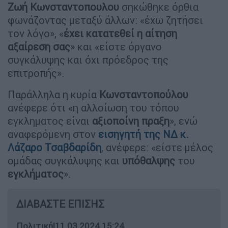
Ζωή Κωνσταντοπουλου
σηκώθηκε όρθια
φωνάζοντας μεταξύ άλλων: «έχω ζητήσει
τον λόγο», «
έχει κατατεθεί η αίτηση
αξαίρεση σας
» και «είστε όργανο
συγκάλυψης και όχι πρόεδρος της
επιτροπής».
Παράλληλα η κυρία
Κωνσταντοπούλου
ανέφερε ότι «η αλλοίωση του τόπου
εγκληματος είναι
αξιοποίνη
πραξη
», ενώ
αναφερόμενη στον
εισηγητή της ΝΔ κ.
Λάζαρο Τσαβδαρίδη
, ανέφερε: «είστε μέλος
ομάδας συγκάλυψης και
υπόθαλψης
του
εγκλήματος
».
ΔΙΑΒΑΣΤΕ ΕΠΙΣΗΣ
Πολιτική
|
11.03.2024 15:24