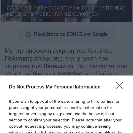
] ΣΥΝΕΝΤΕΥΞΗ ΤΥΠΟΥ ΕΝΟΨΕΙ ΤΟΥ 1ου ΣΥΝΕΔΡΙΟΥ ΤΗΣ ΝΕΑΣ
ΑΡΙΣΤΕΡΑΣ (ΓΙΩΡΓΟΣ ΚΟΝΤΑΡΙΝΗΣ/EUROKINISSI)
Προσθέστε το ΕΘΝΟΣ στη Google
Με την ομόφωνη έγκριση του Κειμένου
Πολιτικής
Απόφασης, την ψήφιση του
κειμένου των
Θέσεων
και του Καταστατικού
ολοκληρώθηκαν οι
εργασίες
του Πρώτου
Συνεδρίου της
Νέας Αριστεράς
. Λίγο μετά
Do Not Process My Personal Information
τις 7 το απόγευμα θα κλείσουν οι κάλπες για
την εκλογή των 130 μελών της Κεντρικής
If you wish to opt-out of the sale, sharing to third parties, or
Επιτροπής και του Προέδρου με μοναδική
processing of your personal or sensitive information for
υποψηφιότητα αυτή του προέδρου της Κ.Ο.
targeted advertising by us, please use the below opt-out
Αλέξη Χαρίτση
.
section to confirm your selection. Please note that after your
opt-out request is processed you may continue seeing
interest-based ads based on personal information utilized by