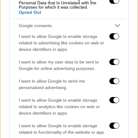
Personal Data that Is Unrelated with the
Αλέξης Χαρίτσης
με την ομιλία του την
Purposes for which it was collected.
Opted Out
οποία έκλεισε με το σύνθημα: Προχωράμε
και αλλάζουμε. Ανανεωνόμαστε. Από αύριο, η
Google consents
ριζοσπαστική και ανανεωτική Αριστερά της
I want to allow Google to enable storage
εποχής μας δηλώνει το
μεγάλο
παρών. Για να
related to advertising like cookies on web or
νικήσουν οι αγώνες. Για να
κερδίσουμε
τις
device identifiers in apps.
ζωές μας. Από αύριο, Νέα Αριστερά παντού!
I want to allow my user data to be sent to
Η τετραήμερη συνεδριακή διαδικασία
Google for online advertising purposes.
χαρακτηρίστηκε από τη
μαζική
συμμετοχή
I want to allow Google to send me
συνέδρων από όλη την Ελλάδα, (1.400
personalized advertising.
εκλεγμένοι
σύνεδροι
, σχεδόν 1.200 έλαβαν
κάρτες) πάνω από 200 ομιλίες, έντονη
I want to allow Google to enable storage
παρουσία νεολαίας, γόνιμο και πλούσιο
related to analytics like cookies on web or
device identifiers in apps.
διάλογο.
I want to allow Google to enable storage
Τις αμέσως επόμενες ημέρες τα
related to functionality of the website or app.
ντοκουμέντα
του συνεδρίου( Πολιτική