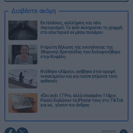
Διαβάστε ακόμη
Εκτελέσεις, συλλήψεις και νέοι
περιορισμοί: Το Ιράν σκληραίνει τη γραμμή
στο εσωτερικό εν μέσω πολέμου
Η πρώτη δήλωση της οικογένειας της
38χρονης Βρετανίδας που δολοφονήθηκε
στην Κυψέλη
Ντύθηκε «Χάρος», ανέβηκε στην οροφή
νοσοκομείου και κοιτούσε επίμονα τους
ασθενείς
«Όχι γκέι 17 Pro, αλλά σπασμένο 11άρι»:
Ρώσοι διαλύουν τα iPhone τους στο TikTok
για να... γίνουν πιο άνδρες
επόμενο