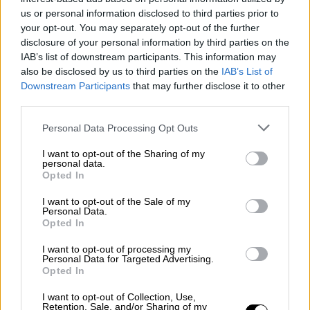
ΔΙΑΒΑΣΤΕ ΕΠΙΣΗΣ
us or personal information disclosed to third parties prior to
your opt-out. You may separately opt-out of the further
Ελλάδα
|
10.11.2024 18:31
disclosure of your personal information by third parties on the
Λαμία: Έκοβαν παράνομα δέντρο,
IAB’s list of downstream participants. This information may
also be disclosed by us to third parties on the
IAB’s List of
έπεσε σε καλώδια υψηλής τάσης και
Downstream Participants
that may further disclose it to other
προκάλεσε φωτιά
third parties.
Please note that this website/app uses one or more Google
Personal Data Processing Opt Outs
Ελλάδα
|
10.11.2024 18:42
services and may gather and store information including but
Αμαλιάδα: Διαψεύδει ο συνήγορος
not limited to your visit or usage behaviour. You may click to
I want to opt-out of the Sharing of my
personal data.
grant or deny consent to Google and its third-party tags to
της μητέρας του Παναγιωτάκη ότι
Opted In
use your data for below specified purposes in below Google
υπάρχουν αποτελέσματα
consent section.
I want to opt-out of the Sale of my
τοξικολογικών
Personal Data.
Opted In
I want to opt-out of processing my
Personal Data for Targeted Advertising.
Opted In
«Από αύριο, Νέα Αριστερά παντού»
I want to opt-out of Collection, Use,
Τις εργασιες του Συνεδρίου έκλεισε ο
Retention, Sale, and/or Sharing of my