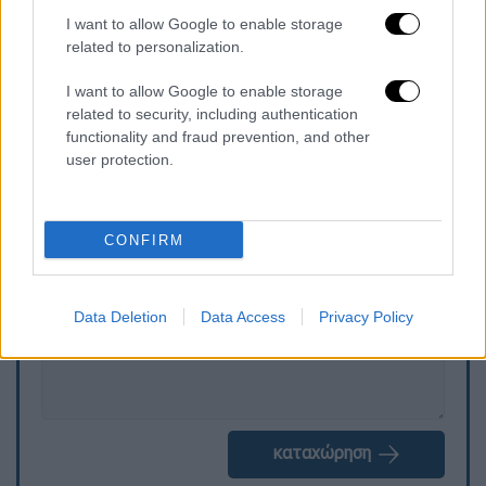
Απόφαση, Θέσεις, Καταστατικό) όπως αυτά
I want to allow Google to enable storage
διαμορφώθηκαν
έπειτα από τις προσθήκες
related to personalization.
και τις τροπολογίες θα δοθούν στη
I want to allow Google to enable storage
δημοσιότητα
.
related to security, including authentication
functionality and fraud prevention, and other
user protection.
Τα σχολιά σας δημοσιεύονται άμεσα με δική σας ευθύνη. Το
ΕΘΝΟΣ θα παρεμβαίνει και τα προσβλητικά σχόλια θα
διαγράφονται
CONFIRM
Data Deletion
Data Access
Privacy Policy
καταχώρηση