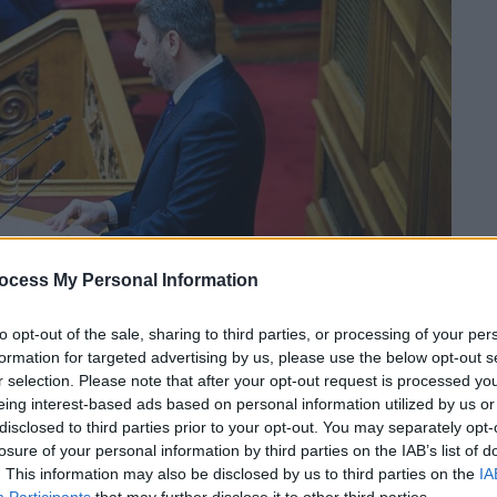
ocess My Personal Information
to opt-out of the sale, sharing to third parties, or processing of your per
 το ΕΘΝΟΣ στη Google
formation for targeted advertising by us, please use the below opt-out s
r selection. Please note that after your opt-out request is processed y
έρνησης
και
αξιωματικής αντιπολίτευσης
eing interest-based ads based on personal information utilized by us or
disclosed to third parties prior to your opt-out. You may separately opt-
λώσεις του
Νίκου Ρωμανού
να ρίχνουν
losure of your personal information by third parties on the IAB’s list of
. This information may also be disclosed by us to third parties on the
IA
Participants
that may further disclose it to other third parties.