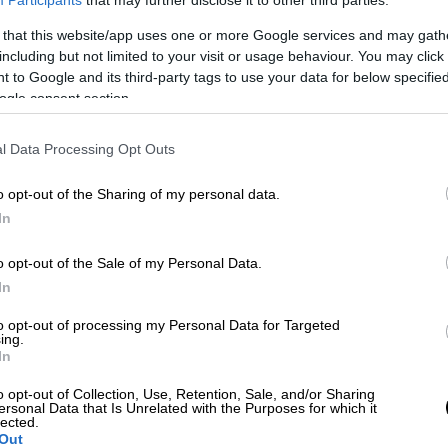
 that this website/app uses one or more Google services and may gath
including but not limited to your visit or usage behaviour. You may click 
 to Google and its third-party tags to use your data for below specifi
η στα ψηφοδέλτια της Νέας
ogle consent section.
αση Μητσοτάκη
l Data Processing Opt Outs
o opt-out of the Sharing of my personal data.
της ΝΔ ανέφερε στο Action24 ότι ο
Νίκος
In
γωδίας με τον γιατρό που έδωσε τη fake
o opt-out of the Sale of my Personal Data.
χη. Ο
Νίκος Ρωμανός
κρατούσε το κινητό
In
αφία και πρόσθεσε πως «χάρη στην άδεια, ο
η συγκεκριμένη μέρα και ήταν μόνος του ο
to opt-out of processing my Personal Data for Targeted
ing.
In
άς
απάντησε λέγοντας «περσινά ξινά
o opt-out of Collection, Use, Retention, Sale, and/or Sharing
ersonal Data that Is Unrelated with the Purposes for which it
lected.
Out