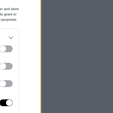
er and store
to grant or
ed purposes