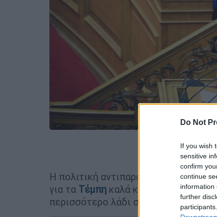
Do Not Pr
If you wish 
Προσθέστε
sensitive in
confirm you
Η πολιτική αντιπαράθεση μεταξύ
κυβ
continue se
information 
για τα
Τέμπη
καλά κρατεί, με τις δη
further disc
περισσότερο λάδι στη φωτιά.
participants
Downstream 