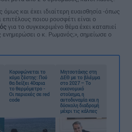
ς όμως και έχει ιδιαίτερη ευαισθησία -όπως
ι επιτέλους ποιου ρουσφέτι είναι ο
ός
για το συγκεκριμένο θέμα έχει καταπιεί
 ενημερώσει ο κ. Ρωμανός;», σημείωσε ο
Κορυφώνεται το
Μητσοτάκης στη
κύμα ζέστης: Πού
ΔΕΘ με το βλέμμα
θα δείξει 40αρια
στο 2027 – Το
το θερμόμετρο -
οικονομικό
Οι περιοχές σε red
στοίχημα, η
code
αυτοδυναμία και η
δύσκολη διαδρομή
μέχρι τις κάλπες