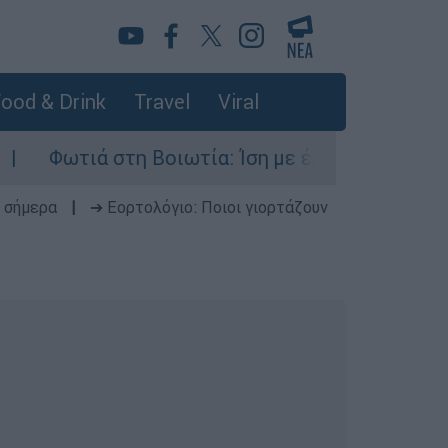
ood & Drink
Travel
Viral
ά στη Βοιωτία: Ίση με έξι ατομικές βόμβες της 
 σήμερα
|
➔ Εορτολόγιο: Ποιοι γιορτάζουν