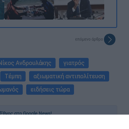
επόμενο άρθρο
Νίκος Ανδρουλάκης
γιατρός
Τέμπη
αξιωματική αντιπολίτευση
ωμανός
ειδήσεις τώρα
Έθνος στο Google News!
 λεπτό, με την υπογραφή του www.ethnos.gr