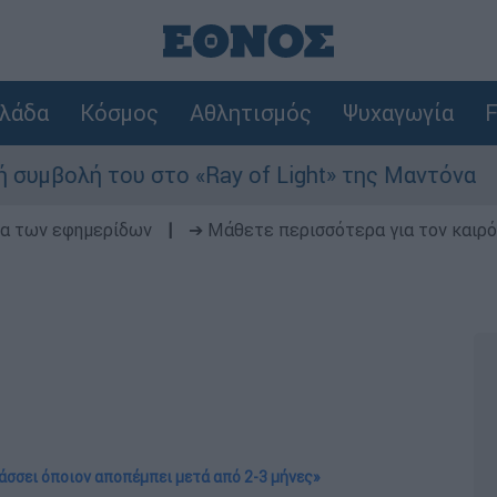
λάδα
Κόσμος
Αθλητισμός
Ψυχαγωγία
F
του στο «Ray of Light» της Μαντόνα
Φωτι
δα των εφημερίδων
|
➔ Μάθετε περισσότερα για τον καιρό
άσσει όποιον αποπέμπει μετά από 2-3 μήνες»