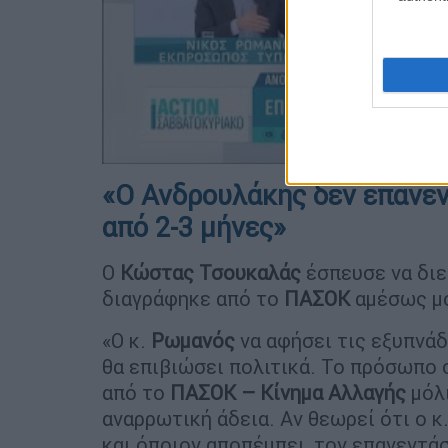
«Ο Ανδρουλάκης δεν επανεν
από 2-3 μήνες»
Ο
Κώστας Τσουκαλάς
έσπευσε να διε
διαγράφηκε από το
ΠΑΣΟΚ
αμέσως μό
«Ο κ.
Ρωμανός
να αφήσει τις εξυπνάδ
θα επιβιώσει πολιτικά. Το πρόσωπο 
από το
ΠΑΣΟΚ – Κίνημα Αλλαγής
μόλι
αναρρωτική άδεια. Αν θεωρεί ότι ο 
και όποιον αποπέμπει, τον επανεντάσ