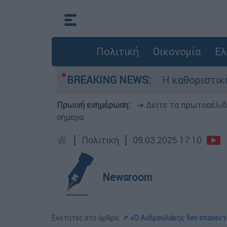
Πολιτική
Οικονομία
Ελ
γός, Γουίλιαμ Όρμπιτ - Η καθοριστική συμβολή 
BREAKING NEWS:
Πρωινή ενημέρωση:
➔ Δείτε τα πρωτοσέλι
σήμερα
┋
Πολιτική
┋
09.03.2025 17:10
Newsroom
Ενότητες στο άρθρο:
📌 «Ο Ανδρουλάκης δεν επανεντ