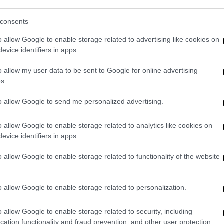
 να κουνάει το δάχτυλο το
ΠΑΣΟΚ
. Ο
εχος και υποψήφιος βουλευτής αν δεν κάνω
consents
, αλλά την ημέρα που πήγε να κουνήσει το
o allow Google to enable storage related to advertising like cookies on
 κ.
Ανδρουλάκης
πήγε με αυτόν τον κύριο,
evice identifiers in apps.
 ο εκπρόσωπος Τύπου της ΝΔ.
o allow my user data to be sent to Google for online advertising
ου παρακάτω βίντεο:
s.
to allow Google to send me personalized advertising.
o allow Google to enable storage related to analytics like cookies on
evice identifiers in apps.
o allow Google to enable storage related to functionality of the website
o allow Google to enable storage related to personalization.
video
o allow Google to enable storage related to security, including
cation functionality and fraud prevention, and other user protection.