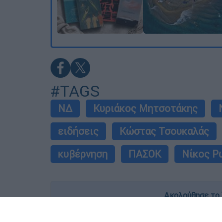
#TAGS
ΝΔ
Κυριάκος Μητσοτάκης
ειδήσεις
Κώστας Τσουκαλάς
κυβέρνηση
ΠΑΣΟΚ
Νίκος Ρ
Ακολούθησε το 
Live όλες οι εξελίξεις λεπτό προς