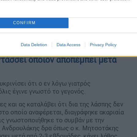
CONFIRM
Data Deletion
Data Access
Privacy Policy
τάσσει όποιον αποπέμπει μετά
υκρινίσει ότι ο εν λόγω γιατρός
λις έγινε γνωστό το γεγονός.
ες και ας καταλάβει ότι δια της λάσπης δεν
στο οποίο αναφέρεται, διαγράφηκε ακαριαία
ς γνωστοποιήθηκε το συμβάν με την
κ. Ανδρουλάκης δρα όπως ο κ. Μητσοτάκης
σει μετά από 2-3 εβδομάδες, κάνει λάθος.