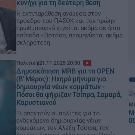
κυνήγι για τη δεύτερη θέση
Η αντιπαράθεση ανάμεσα στον
πρόεδρο του ΠΑΣΟΚ και τον πρώην
πρωθυπουργό κινείται ακόμα σε ήπια
επίπεδα - Ωστόσο, προμηνύεται ακόμα
σκληρότερη
Πολιτική
|
21.11.2025 20:30
Δημοσκόπηση MRB για το OPEN
(Β' Μέρος): Ηχηρό μήνυμα για
δημιουργία νέων κομμάτων -
Πόσοι θα ψήφιζαν Τσίπρα, Σαμαρά,
Καρυστιανού
Με
Μ
Τι απαντούν οι πολίτες για το
0
ενδεχόμενο δημιουργίας νέων
κομμάτων, τον Αλέξη Τσίπρα, τον
Αντώνη Σαμαρά, αλλά και την Μαρία