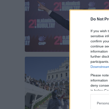
Do Not Pr
If you wish 
sensitive in
confirm you
continue se
information 
further disc
participants
Downstream 
Please note
information 
deny consent
in below Go
Persona