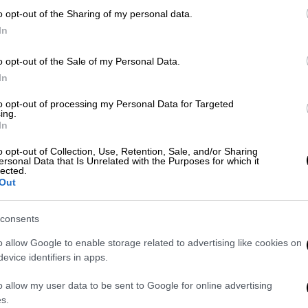
με αφορμή την Κοίμηση της
o opt-out of the Sharing of my personal data.
Θεοτόκου, υπογραμμίζοντας την
In
ανάγκη για ενότητα, αλληλεγγύη και
στήριξη των πιο αδύναμων
o opt-out of the Sale of my Personal Data.
In
to opt-out of processing my Personal Data for Targeted
ing.
In
Πολιτική
|
23.07.2025 23:50
«Πυρά» από ΠΑΣΟΚ και ΣΥΡΙΖΑ για
o opt-out of Collection, Use, Retention, Sale, and/or Sharing
ersonal Data that Is Unrelated with the Purposes for which it
τη συνέντευξη Μητσοτάκη:
lected.
Out
«Πρωθυπουργός των σκανδάλων»
Τι αναφέρουν τα δύο κόμματα
consents
o allow Google to enable storage related to advertising like cookies on
evice identifiers in apps.
o allow my user data to be sent to Google for online advertising
s.