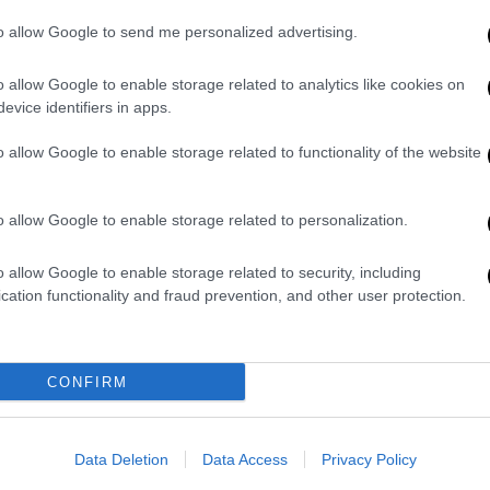
Πολιτική
|
20.07.2025 06:55
to allow Google to send me personalized advertising.
ΠΑΣΟΚ: Η στρατηγική της
αυτονομίας και το ρήγμα με τον
o allow Google to enable storage related to analytics like cookies on
evice identifiers in apps.
ΣΥΡΙΖΑ
Ποια είναι τα δεδομένα στην
o allow Google to enable storage related to functionality of the website
αξιωματική αντιπολίτευση
o allow Google to enable storage related to personalization.
o allow Google to enable storage related to security, including
cation functionality and fraud prevention, and other user protection.
Πολιτική
|
11.03.2025 04:40
Σταθερό στις θεσμικές αλλαγές
CONFIRM
και τις μεταρρυθμίσεις το ΠΑΣΟΚ:
Στο επίκεντρο δημόσια διοίκηση
και στεγαστική πολιτική
Data Deletion
Data Access
Privacy Policy
Τη δική του πολιτική ατζέντα