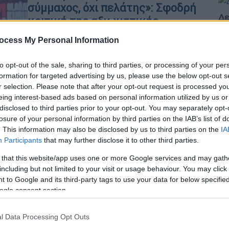
σύμμαχος, όχι πελάτης»: Σφοδρή
Δε
κριτική της αξιωματικής
Δ
αντιπολίτευσης σε Ερντογάν για
ocess My Personal Information
τη συνάντηση με Τραμπ
Άφησε αιχμές για σιωπή και
to opt-out of the sale, sharing to third parties, or processing of your per
παραχωρήσεις σε εθνικά θέματα της
formation for targeted advertising by us, please use the below opt-out s
r selection. Please note that after your opt-out request is processed y
χώρας
eing interest-based ads based on personal information utilized by us or
disclosed to third parties prior to your opt-out. You may separately opt-
losure of your personal information by third parties on the IAB’s list of
Πολιτική
|
15.08.2025 16:00
. This information may also be disclosed by us to third parties on the
IA
Δεκαπενταύγουστος: Τα μηνύματα
Participants
that may further disclose it to other third parties.
του πολιτικού κόσμου για τον
 that this website/app uses one or more Google services and may gath
εορτασμό της Κοιμήσεως της
including but not limited to your visit or usage behaviour. You may click 
Θεοτόκου
 to Google and its third-party tags to use your data for below specifi
ogle consent section.
Από τον πρωθυπουργό και τον ΠτΔ
έως την αντιπολίτευση, οι πολιτικοί
l Data Processing Opt Outs
αρχηγοί στέλνουν ευχές και μηνύματα