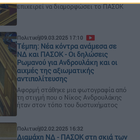
επιχειρεί να διαμορφώσει το ΠΑΣΟΚ
Πολιτική
|
09.03.2025 17:10
Τέμπη: Νέα κόντρα ανάμεσα σε
ΝΔ και ΠΑΣΟΚ - Οι δηλώσεις
Ρωμανού για Ανδρουλάκη και οι
αιχμές της αξιωματικής
αντιπολίτευσης
Αφορμή στάθηκε μια φωτογραφία από
τη στιγμή που ο Νίκος Ανδρουλάκης
ήταν στον τόπο του δυστυχήματος
Πολιτική
|
02.02.2025 16:32
Διαμάχη ΝΔ - ΠΑΣΟΚ στη σκιά των