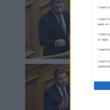
I want 
I want t
web or d
I want t
or app.
I want t
I want t
authenti