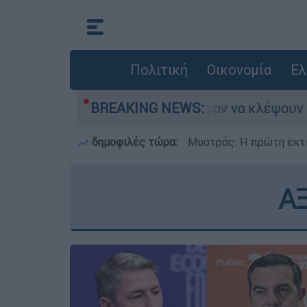
Πολιτική
Οικονομία
Ελ
ω Λιόσια: Πήγαν να κλέψουν καλώδια, έπαθε ηλε
BREAKING NEWS:
δημοφιλές τώρα:
Μυστράς: Η πρώτη εκτί
Α