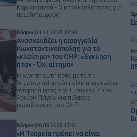
Καρυστιανού - Ο καταλληλότερος για
Ώρ
πρωθυπουργός
Ώ
Κόσμος
|
11.11.2025 17:34
Ανασκευάζει η εισαγγελία
Κωνσταντινούπολης για το
Κε
«κλείσιμο» του CHP: «Έγκληση
Κ
ήταν - Όχι αίτημα»
0
Η κίνηση αυτή ήρθε μετά τη
δημοσιοποίηση ότι είχε αποστείλει
αναφορά προς την Εισαγγελία του
Αρείου Πάγου για πιθανές
ΑΠ
παραβιάσεις του CHP
Ο
δ
Κόσμος
|
26.09.2025 17:01
«Η Τουρκία πρέπει να είναι