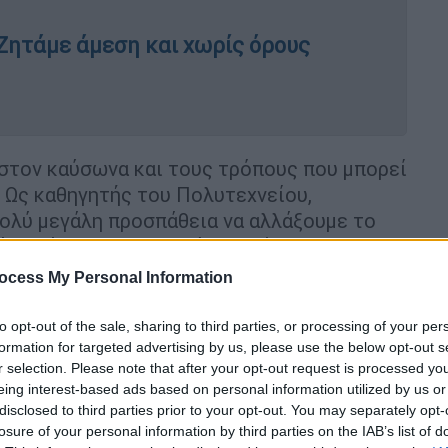
Ζητάμε άμεση και χωρίς όρους
 στον καύσωνα και τους τρόπους που μπορεί
. Ως καθηγητής του Πολυτεχνείου,
ολύ μεγάλη προσπάθεια να αλλάξουμε το
ύμε κάθε τετραγωνικό με πράσινο,
είναι ψυχρά, που αντανακλούν τη
ocess My Personal Information
αδικασίες μπορούμε να ρίξουμε τη
δηλαδή, από τους 54 στους 32 βαθμούς
to opt-out of the sale, sharing to third parties, or processing of your per
, λένε ότι ο δήμαρχος είπε πως θα ρίξει τη
formation for targeted advertising by us, please use the below opt-out s
r selection. Please note that after your opt-out request is processed y
ν πόλεων να μπορέσουν να δημιουργήσουν
eing interest-based ads based on personal information utilized by us or
ώστε να υπάρχουν ανάσες δροσιάς. Και
disclosed to third parties prior to your opt-out. You may separately opt-
άλο νέο πνεύμονα στον Βοτανικό
.
Εκεί που
losure of your personal information by third parties on the IAB’s list of