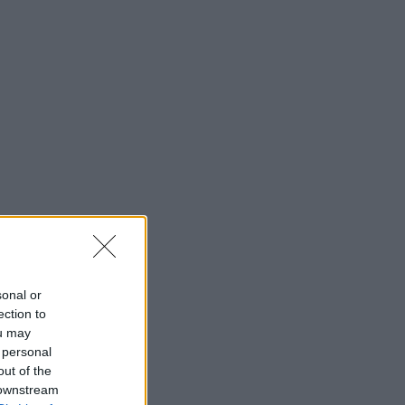
sonal or
ection to
ou may
 personal
out of the
 downstream