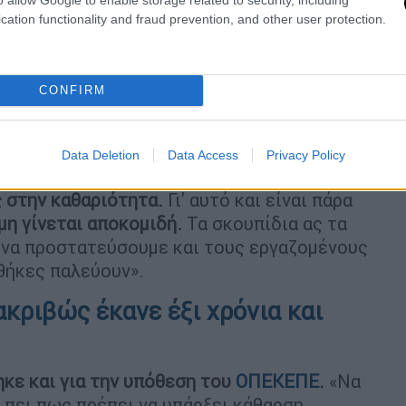
τρα θα ήταν πολύ μικρότερη η επίδραση και
cation functionality and fraud prevention, and other user protection.
α έφτανε άνω των 45 βαθμών, μέρα –
ν πέφτει τη νύχτα. Αυτό είναι ένα άλλο
 Παραμένει πάνω από 30 βαθμούς Κελσίου
CONFIRM
α, γι’ αυτό και καλούμε τους συμπολίτες
ι ακόμα. Έντεκα το πρωί, με πέντε το
λες. Καλό είναι να μην υπάρχει
Data Deletion
Data Access
Privacy Policy
υγιεινής και ασφάλειας
να μη
 στην καθαριότητα.
Γι' αυτό και είναι πάρα
μη γίνεται αποκομιδή.
Τα σκουπίδια ας τα
ια να προστατεύσουμε και τους εργαζομένους
νθήκες παλεύουν».
ακριβώς έκανε έξι χρόνια και
κε και για την υπόθεση του
ΟΠΕΚΕΠΕ
.
«Να
 πει πως πρέπει να υπάρξει κάθαρση.