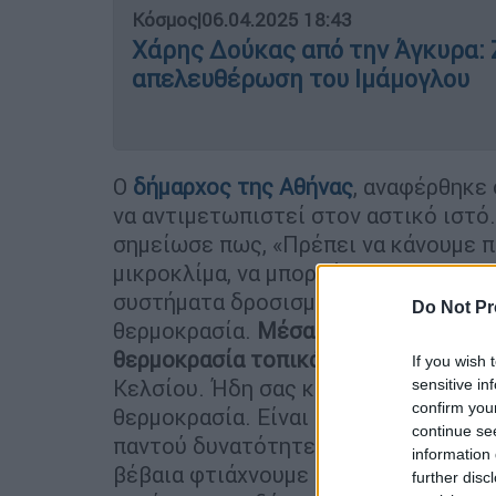
Κόσμος
|
06.04.2025 18:43
Χάρης Δούκας από την Άγκυρα: 
απελευθέρωση του Ιμάμογλου
Ο
δήμαρχος της Αθήνας
, αναφέρθηκε
να αντιμετωπιστεί στον αστικό ιστό
σημείωσε πως, «Πρέπει να κάνουμε π
μικροκλίμα, να μπορούμε να αξιοποιο
συστήματα δροσισμού και υλικά που 
Do Not Pr
θερμοκρασία.
Μέσα από αυτές τις δι
θερμοκρασία τοπικά
, το μικροκλίμα 
If you wish 
Κελσίου. Ήδη σας κατηγορούν γι αυτό
sensitive in
confirm you
θερμοκρασία. Είναι στόχος όλων τω
continue se
παντού δυνατότητες μικροκλίματος, 
information 
βέβαια φτιάχνουμε κι
έναν πολύ μεγ
further disc