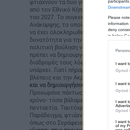
φτιάχνουν τα δύο γήπεδα θα φτιάξου
participants
Downstream 
από τον Εθνικό Κήπο. Πρέπει να παρα
του 2027. Το συγκεκριμένο έργο ακόμ
Please note
Ανάκαμψης, το οποίο σημαίνει πως ε
information 
deny consent
να έχει ολοκληρωθεί. Γι’ αυτό και τρ
in below Go
δυνατότητα για την πόλη να αποκτήσε
πολιτική βούληση να το κάνουμε. Για 
Persona
πρέπει να δημιουργούνται φυσικοί αε
διαδρομές τους λόφους και να δημιο
I want t
υπάρχει. Γιατί πήραμε και μία απόφασ
Opted 
βλέπεις και την Ακρόπολη- το περίφ
I want t
και να δημιουργήσουμε φυσικούς αγω
Opted 
Προχωράνε πάντως τα μέτρα, έχουμε β
χρόνο- τόσα βάλαμε πέρυσι, 2.500 ήδ
I want 
Advertis
πενταετία. Ταυτόχρονα, κάνουμε μία 
Opted 
Παράδειγμα, φτιάχνουμε κήπους βροχ
όπως στο Σεράφειο. Είναι τεχνολογί
I want t
of my P
was col