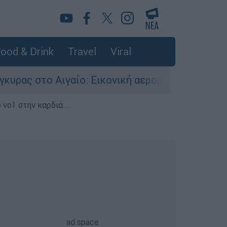
ood & Drink
Travel
Viral
ο: Εικονική αερομαχία ανάμεσα σε ελληνικά και
 νο1 στην καρδιά...