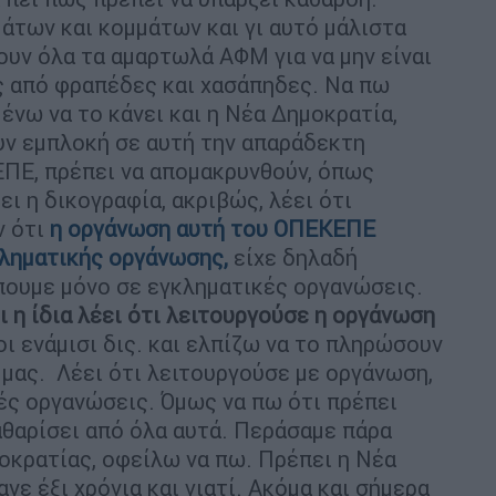
άτων και κομμάτων και γι αυτό μάλιστα
ξουν όλα τα αμαρτωλά ΑΦΜ για να μην είναι
ς από φραπέδες και χασάπηδες. Να πω
μένω να το κάνει και η Νέα Δημοκρατία,
υν εμπλοκή σε αυτή την απαράδεκτη
ΕΠΕ, πρέπει να απομακρυνθούν, όπως
ει η δικογραφία, ακριβώς, λέει ότι
ν ότι
η οργάνωση αυτή του ΟΠΕΚΕΠΕ
κληματικής οργάνωσης,
είχε δηλαδή
έπουμε μόνο σε εγκληματικές οργανώσεις.
 η ίδια λέει ότι λειτουργούσε η οργάνωση
οι ενάμισι δις. και ελπίζω να το πληρώσουν
ι μας. Λέει ότι λειτουργούσε με οργάνωση,
ές οργανώσεις. Όμως να πω ότι πρέπει
αθαρίσει από όλα αυτά. Περάσαμε πάρα
μοκρατίας, οφείλω να πω. Πρέπει η Νέα
νε έξι χρόνια και γιατί. Ακόμα και σήμερα