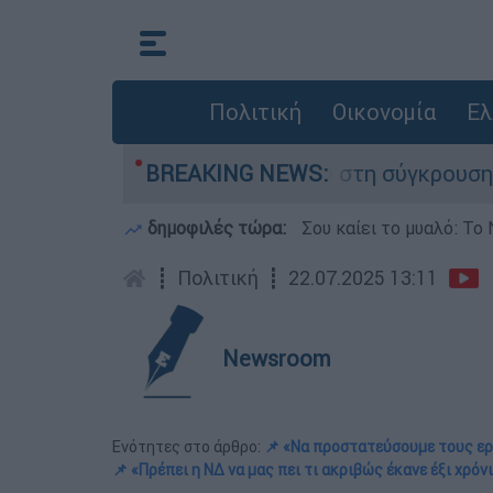
Πολιτική
Οικονομία
Ελ
 έχασε τη ζωή του στη σύγκρουση ελικοπτέρων
BREAKING NEWS:
δημοφιλές τώρα:
Σου καίει το μυαλό: Το 
┋
Πολιτική
┋
22.07.2025 13:11
Newsroom
Ενότητες στο άρθρο:
📌 «Να προστατεύσουμε τους ε
📌 «Πρέπει η ΝΔ να μας πει τι ακριβώς έκανε έξι χρόνι