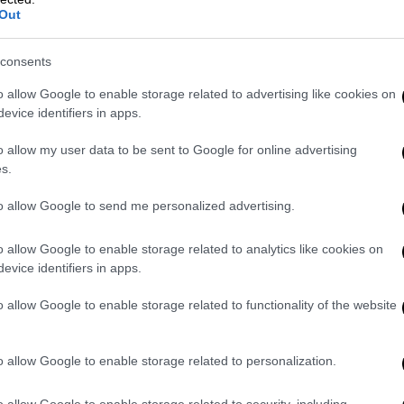
θητή θερμοκρασία
και να δημιουργήσουν μία
Out
 να ζει με λογικές παρελθόντος.
ς θερμοκρασίες οι οποίες δημιουργούν
consents
o allow Google to enable storage related to advertising like cookies on
εργαζομένους μας στην
evice identifiers in apps.
o allow my user data to be sent to Google for online advertising
s.
ν ετοιμότητα της δημοτικής Αρχής
για τις
θερμοκρασίες πως, «
για τις ημέρες του
to allow Google to send me personalized advertising.
επτά κλιματιζόμενες αίθουσες, από το
ρόβλημα μπορεί να καλέσει στην
o allow Google to enable storage related to analytics like cookies on
evice identifiers in apps.
ημερωθεί για το τι μπορεί να κάνει για την
ία τα δημοτικά μας ιατρεία είναι απολύτως
o allow Google to enable storage related to functionality of the website
πιχειρησιακό κέντρο στον Λυκαβηττό με
ιατί άμα πάρει σε κάποια μικρή εστία φωτιά
o allow Google to enable storage related to personalization.
α, ελέγχουμε την πορεία της θερμοκρασίας
ορεύσεις – κλείνουμε λόφους, πάρκα κλπ.
o allow Google to enable storage related to security, including