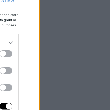
B’s List of
er and store
to grant or
ed purposes