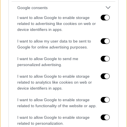
Δημοκρατία, το Κράτος Δικαίου και τα
Google consents
Ανθρώπινα Δικαιώματα. Σε ό, τι αφορά στην
I want to allow Google to enable storage
κατηγορία περί του μακεδονικού, ντροπή
related to advertising like cookies on web or
σας κ. Βελόπουλε.
Αλλά αυτή ήταν και είναι
device identifiers in apps.
η ακροδεξιά. Πατριδοκαπηλεία, ψάρεμα στα
θολά νερά και τραγωδίες για την πατρίδα
»,
I want to allow my user data to be sent to
Google for online advertising purposes.
είπε στη συνέχεια η Πέτη Πέρκα.
I want to allow Google to send me
«Μπέγκα - Μπέγκα να πάτε να τα
personalized advertising.
πείτε στο χωριό σας»
I want to allow Google to enable storage
related to analytics like cookies on web or
«Καλά κάναμε και
διώξαμε τον κ. Ράμμο για
device identifiers in apps.
τις θέσεις του για τη Βόρεια Μακεδονία
»,
απάντησε ο πρόεδρος της Ελληνικής Λύσης
I want to allow Google to enable storage
και ισχυρίστηκε πως, «Βόρεια Μακεδονία
related to functionality of the website or app.
δεν υπάρχει στην Ελλάδα. Το καταλάβατε και
I want to allow Google to enable storage
τελειώσαμε». Ο Κυριάκος Βελόπουλος
related to personalization.