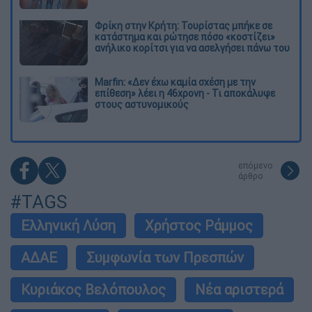
Φρίκη στην Κρήτη: Τουρίστας μπήκε σε
κατάστημα και ρώτησε πόσο «κοστίζει»
ανήλικο κορίτσι για να ασελγήσει πάνω του
Marfin: «Δεν έχω καμία σχέση με την
επίθεση» λέει η 46χρονη - Τι αποκάλυψε
στους αστυνομικούς
επόμενο
άρθρο
#TAGS
Ελληνική Λύση
Χρήστος Ράμμος
ΑΔΑΕ
Συμφωνία των Πρεσπών
Κυριάκος Βελόπουλος
Νέα αριστερά