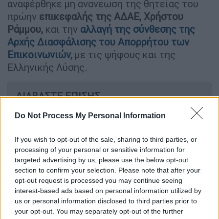
αναφέρθηκε μη ανανέωση της θητείας του
πρώην
επικεφαλής της ΑΔΑΕ, Χρήστου
Ράμμου,
και την
αλλαγή της σύνθεσης της
Αρχής Διασφάλισης του Απορρήτου των
Επικοινωνιών,
με τις ψήφους και της
Ελληνικής Λύσης.
ΔΙΑΒΑΣΤΕ ΕΠΙΣΗΣ
Do Not Process My Personal Information
Πολιτική
|
15.01.2026 22:42
«Ήταν λάθος»: Η συγγνώμη Κυρανάκη
If you wish to opt-out of the sale, sharing to third parties, or
μετά τη σεξιστική επίθεση στην
processing of your personal or sensitive information for
Πέρκα μέσα στη Βουλή
targeted advertising by us, please use the below opt-out
section to confirm your selection. Please note that after your
opt-out request is processed you may continue seeing
Πολιτική
|
02.02.2026 19:17
interest-based ads based on personal information utilized by
Απίστευτες ατάκες Γεωργιάδη και
us or personal information disclosed to third parties prior to
Πέρκα: «Κάτι έπαθαν τα μυαλά σας» -
your opt-out. You may separately opt-out of the further