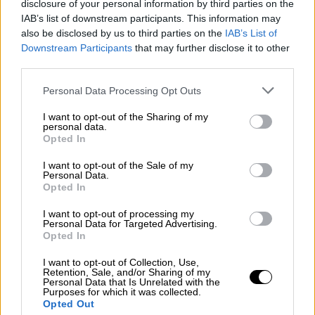
«Εσάς πήραν αέρα όταν βάλατε
disclosure of your personal information by third parties on the
IAB’s list of downstream participants. This information may
καινούρια μαλλιά»
also be disclosed by us to third parties on the
IAB’s List of
Downstream Participants
that may further disclose it to other
third parties.
Please note that this website/app uses one or more Google
«Πατριδοκαπηλεία, ψάρεμα στα θολά
Personal Data Processing Opt Outs
services and may gather and store information including but
νερά και τραγωδίες για την πατρίδα»
not limited to your visit or usage behaviour. You may click to
I want to opt-out of the Sharing of my
personal data.
grant or deny consent to Google and its third-party tags to
Opted In
«Ο
Χρήστος Ράμμος
και οι συνεργάτες του
use your data for below specified purposes in below Google
στην ΑΔΑΕ
συγκρούστηκαν με ένα βαθύ
consent section.
I want to opt-out of the Sale of my
Personal Data.
καθεστώς
-αυτό του Κ. Μητσοτάκη- και
Opted In
υπηρετώντας απλά το λειτούργημα τους
αποκάλυψαν το μεγαλύτερο σκάνδαλο από
I want to opt-out of processing my
Personal Data for Targeted Advertising.
την μεταπολίτευση και μετά
.
Μισείτε τον κ.
Opted In
Ραμμο και ό, τι αυτός εκφράζει,
όχι για τη
I want to opt-out of Collection, Use,
Μακεδονία και τέτοιες ανοησίες που
Retention, Sale, and/or Sharing of my
Personal Data that Is Unrelated with the
πουλάτε σαν να είναι επιστολές του Ιησού,
Purposes for which it was collected.
Opted Out
αλλά επειδή υπερασπίζεται ό, τι μισείτε: τη