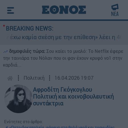
BREAKING NEWS:
 έχω καμία σχέση με την επίθεση» λέει η 46χρον
δημοφιλές τώρα:
Σου καίει το μυαλό: Το Netflix έφερε
την ταινιάρα του Νόλαν που οι φαν έχουν κρυφό νο1 στην
καρδιά...
┋
Πολιτική
┋
16.04.2026 19:07
Αφροδίτη Γκόγκογλου
Πολιτική και κοινοβουλευτική
συντάκτρια
Ενότητες στο άρθρο:
📌 «Πατριδοκαπηλεία, ψάρεμα στα θολά νερά και τραγωδίες