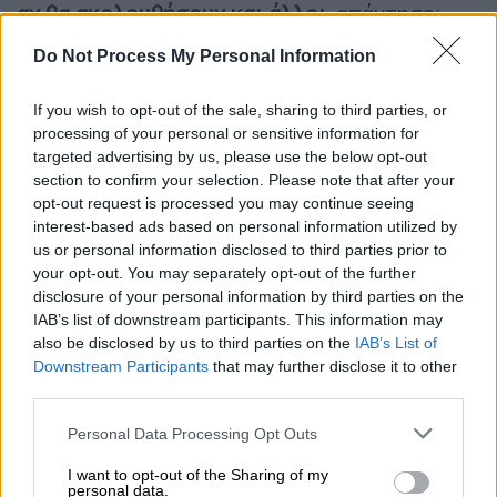
αν θα ακολουθήσουν και άλλοι
, απάντησε:
«Να προχωρήσουμε σε κινήσεις ενότητας
Do Not Process My Personal Information
και ανασύνθεσης του προοδευτικού χώρου.
Αφορά τους ίδιους. Να μείνουμε στην δικιά
If you wish to opt-out of the sale, sharing to third parties, or
μου ανεξαρτητοποίησης».
processing of your personal or sensitive information for
targeted advertising by us, please use the below opt-out
Οι βουλευτές που θα ακολουθήσουν
section to confirm your selection. Please note that after your
τον Οζγκιούρ
opt-out request is processed you may continue seeing
interest-based ads based on personal information utilized by
us or personal information disclosed to third parties prior to
Σύμφωνα με πληροφορίες, βουλευτές του
your opt-out. You may separately opt-out of the further
κόμματος πρόκειται να αποχωρήσουν από το
disclosure of your personal information by third parties on the
κόμμα και να
ενταχθούν στο νέο σχήμα υπό
IAB’s list of downstream participants. This information may
τον Αλέξη Τσίπρα, με αποτέλεσμα τη
also be disclosed by us to third parties on the
IAB’s List of
διάσπαση του κόμματος.
Downstream Participants
that may further disclose it to other
third parties.
Σε αυτήν την απόφαση φέρονται να έχουν
Please note that this website/app uses one or more Google
Personal Data Processing Opt Outs
καταλήξει βουλευτές που ανήκουν την
services and may gather and store information including but
μειοψηφία του κόμματος, όπως η
Έφη
not limited to your visit or usage behaviour. You may click to
I want to opt-out of the Sharing of my
personal data.