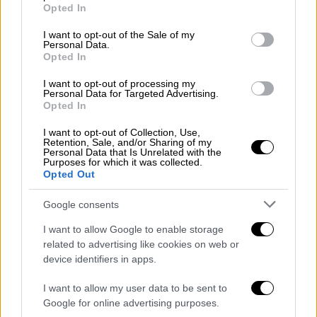
grant or deny consent to Google and its third-party tags to
Αχτσιόγλου, ο Αλέξης Χαρίτσης, ο Νάσος
Opted In
use your data for below specified purposes in below Google
Ηλιόπουλος
, ενώ αναμένεται να τους
consent section.
I want to opt-out of the Sale of my
ακολουθήσουν ακόμα τρεις ή τέσσερις
Personal Data.
βουλευτές.
Opted In
I want to opt-out of processing my
Η εξέλιξη αυτή θα φέρει και
διάλυση της
Personal Data for Targeted Advertising.
Κ.Ο. της Νέας Αριστεράς
, καθώς σύμφωνα με
Opted In
τον κανονισμό της Βουλής, Ομάδα που δεν
I want to opt-out of Collection, Use,
σχηματίστηκε από τις εκλογές, οφείλει να
Retention, Sale, and/or Sharing of my
Personal Data that Is Unrelated with the
έχει τουλάχιστον 10 μέλη.
Purposes for which it was collected.
Opted Out
Οι εν λόγω βουλευτές φέρονται να
Google consents
προχώρησαν προ διημέρου στις σχετικές
ανακοινώσεις για αποχώρηση από τη Νέα
I want to allow Google to enable storage
related to advertising like cookies on web or
Αριστερά, διάσπαση του κόμματος και
device identifiers in apps.
κατάργηση της Κοινοβουλευτικής της
Ομάδας, σε
διαδικτυακή σύσκεψη με περίπου
I want to allow my user data to be sent to
160 μέλη
του κόμματος. Ωστόσο η διάθεση
Google for online advertising purposes.