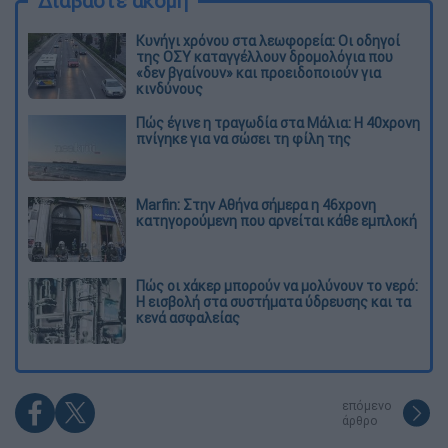
Διαβάστε ακόμη
Κυνήγι χρόνου στα λεωφορεία: Οι οδηγοί
της ΟΣΥ καταγγέλλουν δρομολόγια που
«δεν βγαίνουν» και προειδοποιούν για
κινδύνους
Πώς έγινε η τραγωδία στα Μάλια: Η 40χρονη
πνίγηκε για να σώσει τη φίλη της
Marfin: Στην Αθήνα σήμερα η 46χρονη
κατηγορούμενη που αρνείται κάθε εμπλοκή
Πώς οι χάκερ μπορούν να μολύνουν το νερό:
Η εισβολή στα συστήματα ύδρευσης και τα
κενά ασφαλείας
επόμενο
άρθρο