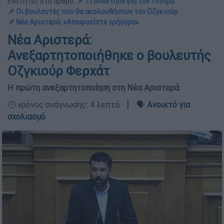
Ενότητες στο άρθρο:
📌 Τι απάντησε για τον Τσίπρα
📌 Οι βουλευτές που θα ακολουθήσουν τον Οζγκιούρ
📌 Νέα Αριστερά: «Αποφασίστε γρήγορα»
Νέα Αριστερά:
Ανεξαρτητοποιήθηκε ο βουλευτής
Οζγκιούρ Φερχάτ
Η πρώτη ανεξαρτητοποίηση στη Νέα Αριστερά
🕛 χρόνος ανάγνωσης: 4 λεπτά ┋ 🗣️
Ανοικτό για
σχολιασμό