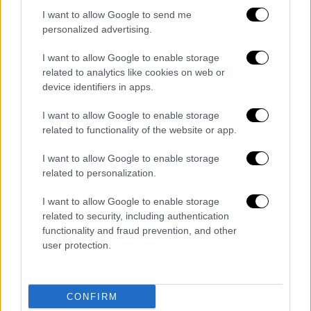
για αποχώρηση δεν ήταν, σύμφωνα με
I want to allow Google to send me
πληροφορίες, ομόφωνη ανάμεσα στους
personalized advertising.
βουλευτές, με ορισμένους να καταθέτουν
την αμφιβολία τους για την κίνηση.
I want to allow Google to enable storage
related to analytics like cookies on web or
Νέα Αριστερά: «Αποφασίστε
device identifiers in apps.
γρήγορα»
I want to allow Google to enable storage
related to functionality of the website or app.
Από την πλευρά της η ηγεσία, που
πρόσκειται στον
Γαβριήλ Σακελλαρίδη
, καλεί
I want to allow Google to enable storage
τους υπό αποχώρηση (
Αλέξη Χαρίτση, Έφη
related to personalization.
Αχτσιόγλου, Νάσο Ηλιόπουλο
κ.ά.) να
I want to allow Google to enable storage
επισπεύσουν τις αποφάσεις τους. «Όσοι και
related to security, including authentication
όσες αμφιταλαντεύονται,
οφείλουν να
functionality and fraud prevention, and other
αποφασίσουν γρήγορα
, με σεβασμό στα μέλη
user protection.
του κόμματος και στη δημοκρατική
παράδοση της Αριστεράς, που επιβάλλει
CONFIRM
ενημέρωση και συζήτηση εντός των