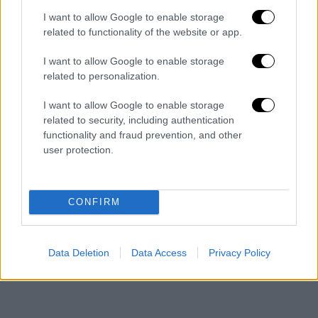
ΝΔ
αναφέρθηκε σε πρωτοβουλίες της
I want to allow Google to enable storage
related to functionality of the website or app.
κυβέρνησης στην υγεία, στην εκπαίδευση.
I want to allow Google to enable storage
«Είναι σημαντικό ότι σήμερα δεν υπάρχει
related to personalization.
ούτε μία ενεργή κατάληψη σε κανένα
δημόσιο πανεπιστήμιο και κάθε φορά που
I want to allow Google to enable storage
ζητείται η συνδρομή της αστυνομίας είναι
related to security, including authentication
functionality and fraud prevention, and other
παρούσα και εκκενώνει», σημείωσε.
user protection.
CONFIRM
Data Deletion
Data Access
Privacy Policy