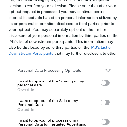
Το ενισχυμένο εισόδημα, οι μειώσεις φόρων
section to confirm your selection. Please note that after your
είναι το οριστικό ανάχωμα στην ακρίβεια»,
opt-out request is processed you may continue seeing
επισήμανε.
interest-based ads based on personal information utilized by
us or personal information disclosed to third parties prior to
«Οι εκλογές θα γίνουν το 2027 το οποίο
your opt-out. You may separately opt-out of the further
σημαίνει ότι έχουμε πολλή δουλειά ακόμα
disclosure of your personal information by third parties on the
IAB’s list of downstream participants. This information may
μπροστά μας. Διαχωρίζω τη δουλειά του
also be disclosed by us to third parties on the
IAB’s List of
κόμματος από τη δουλειά της κυβέρνησης.
Downstream Participants
that may further disclose it to other
Από τώρα μέχρι τέλος
Αυγούστου
πρέπει να
third parties.
ολοκληρώσουμε όλες τις εκκρεμότητες του
Please note that this website/app uses one or more Google
Personal Data Processing Opt Outs
ταμείου ανάκαμψης. Τα έργα θα τα δείτε να
services and may gather and store information including but
εγκαινιάζονται και θα είναι εκατοντάδες.
not limited to your visit or usage behaviour. You may click to
I want to opt-out of the Sharing of my
personal data.
Χρέος μας είναι εκτός από τα μεγάλα ναι να
grant or deny consent to Google and its third-party tags to
Opted In
use your data for below specified purposes in below Google
λέμε ενίοτε και μεγάλα όχι. Η παράταξη αυτή
consent section.
I want to opt-out of the Sale of my
δεν πρόκειται να ενδώσει στον πειρασμό
Personal Data.
της παροχολογίας πέρα από τις
Opted In
δυνατότητες του προϋπολογισμού οι οποίες
I want to opt-out of processing my
είναι σημαντικές αλλά δεν είναι
Personal Data for Targeted Advertising.