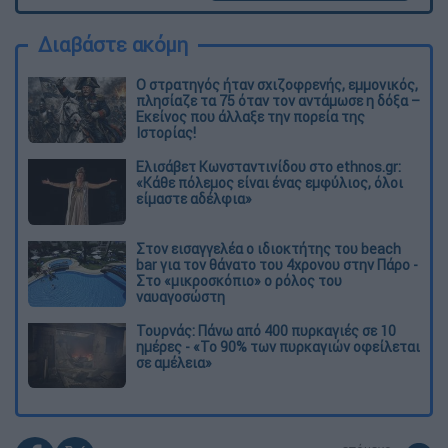
Διαβάστε ακόμη
O στρατηγός ήταν σχιζοφρενής, εμμονικός,
πλησίαζε τα 75 όταν τον αντάμωσε η δόξα –
Εκείνος που άλλαξε την πορεία της
Ιστορίας!
Ελισάβετ Κωνσταντινίδου στο ethnos.gr:
«Κάθε πόλεμος είναι ένας εμφύλιος, όλοι
είμαστε αδέλφια»
Στον εισαγγελέα ο ιδιοκτήτης του beach
bar για τον θάνατο του 4χρονου στην Πάρο -
Στο «μικροσκόπιο» ο ρόλος του
ναυαγοσώστη
Τουρνάς: Πάνω από 400 πυρκαγιές σε 10
ημέρες - «Το 90% των πυρκαγιών οφείλεται
σε αμέλεια»