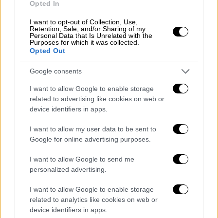
Opted In
ατελείωτες», τόνισε ο Πρωθυπουργός.
I want to opt-out of Collection, Use,
Ο κ.
Μητσοτάκης
υπενθύμισε ότι η
Retention, Sale, and/or Sharing of my
Personal Data that Is Unrelated with the
κυβέρνηση του μείωσε μία σειρά από
Purposes for which it was collected.
Opted Out
φόρους
στους οποίους αναφέρθηκε
αναλυτικά.
Google consents
«Όλες αυτές είναι σημαντικές επιτυχίες,
I want to allow Google to enable storage
συχνά τις ξεχνάμε. Ακούω, τι άλλο θα
related to advertising like cookies on web or
device identifiers in apps.
δώσετε;. Αυτά που μπορούμε αλλά μην
ξεχνάμε αυτά που έχουμε κάνει τα οποία δεν
I want to allow my user data to be sent to
είναι λίγα.
Μόνιμες παρεμβάσεις»,
Google for online advertising purposes.
σημείωσε.
I want to allow Google to send me
personalized advertising.
«Να ανοίξουμε έναν τρίτο κυβερνητικό
κύκλο που θα μας οδηγήσει μαζί στην ισχυρή
I want to allow Google to enable storage
Ελλάδα του 2030»
related to analytics like cookies on web or
device identifiers in apps.
Ο
Κυριάκος Μητσοτάκης
στο συνέδριο της