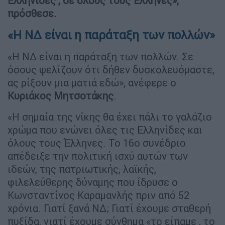
Ελληνίδες , σε όλους τους Έλληνες»,
πρόσθεσε.
«Η ΝΔ είναι η παράταξη των πολλών»
«Η ΝΔ είναι η παράταξη των πολλών. Σε
όσους ψελίζουν ότι δήθεν δυσκολευόμαστε,
ας ρίξουν μια ματιά εδώ», ανέφερε ο
Κυριάκος Μητσοτάκης
.
«Η σημαία της νίκης θα έχει πάλι το γαλάζιο
χρώμα που ενώνει όλες τις Ελληνίδες και
όλους τους Έλληνες. Το 16ο συνέδριο
απέδειξε την πολιτική ισχύ αυτών των
ιδεών, της πατριωτικής, λαϊκής,
φιλελεύθερης δύναμης που ίδρυσε ο
Κωνσταντίνος Καραμανλής πριν από 52
χρόνια. Γιατί ξανά ΝΔ; Γιατί έχουμε σταθερή
πυξίδα, γιατί έχουμε σύνθημα «το είπαμε , το