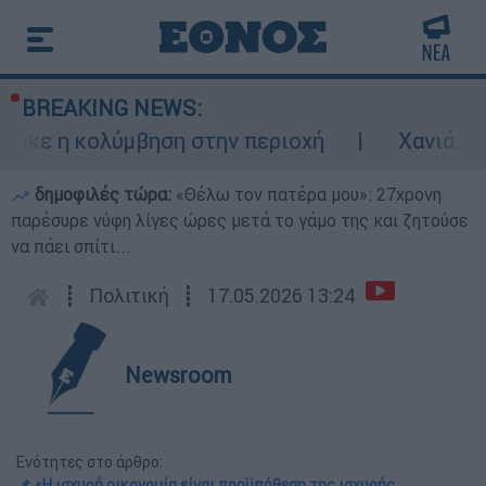
BREAKING NEWS:
κολύμβηση στην περιοχή
Χανιά: 24χρονος 
δημοφιλές τώρα:
«Θέλω τον πατέρα μου»: 27χρονη
παρέσυρε νύφη λίγες ώρες μετά το γάμο της και ζητούσε
να πάει σπίτι...
┋
Πολιτική
┋
17.05.2026 13:24
Newsroom
Ενότητες στο άρθρο:
📌 «Η ισχυρή οικονομία είναι προϋπόθεση της ισχυρής