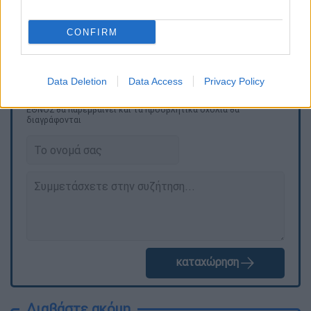
παραμείνει αδιάφορη απέναντι σε κινήσεις
που, κατά την τουρκική πλευρά, θίγουν τα
CONFIRM
δικαιώματα και την ασφάλειά της.»
Data Deletion
Data Access
Privacy Policy
Τα σχολιά σας δημοσιεύονται άμεσα με δική σας ευθύνη. Το
ΕΘΝΟΣ θα παρεμβαίνει και τα προσβλητικά σχόλια θα
διαγράφονται
καταχώρηση
Διαβάστε ακόμη