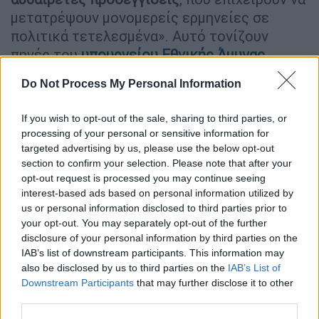
μετατρέψουν μονομερείς ερμηνείες σε
πολιτικά τετελεσμένα». Αυτό τονίζουν
πηγές του
υπουργείου Εθνικής Άμυνας
σχετικά με τοποθετήσεις προερχόμενες από
Do Not Process My Personal Information
την τουρκική πλευρά.
If you wish to opt-out of the sale, sharing to third parties, or
ΔΙΑΒΑΣΤΕ ΕΠΙΣΗΣ
processing of your personal or sensitive information for
targeted advertising by us, please use the below opt-out
Κόσμος
|
25.05.2026 11:34
section to confirm your selection. Please note that after your
opt-out request is processed you may continue seeing
Τουρκία: Το πραξικόπημα Ερντογάν
interest-based ads based on personal information utilized by
για την ηγεσία της αντιπολίτευσης,
us or personal information disclosed to third parties prior to
τα επεισόδια και ο διωγμός Οζέλ
your opt-out. You may separately opt-out of the further
disclosure of your personal information by third parties on the
IAB’s list of downstream participants. This information may
Κόσμος
|
27.05.2026 14:32
also be disclosed by us to third parties on the
IAB’s List of
«Ο τύραννος θα πάρει το μάθημα που
Downstream Participants
that may further disclose it to other
του αξίζει» - Νέα επίθεση Ερντογάν
third parties.
στον Νετανιάχου