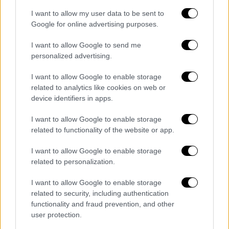
Εθνικής Άμυνας.μ Νωρίτερα, ο
Τούρκος
υπουργός Άμυνας
,
Γιασάρ Γκιουλέρ
, σε
I want to allow my user data to be sent to
Google for online advertising purposes.
δηλώσεις του, μεταξύ άλλων, επανάφερε τη
«θεωρεία περί "Γαλάζιας Πατρίδας"» και «της
I want to allow Google to send me
προστασίας της».
personalized advertising.
Το μήνυμα Γκιουλέρ από την
I want to allow Google to enable storage
Αδριανούπολη
related to analytics like cookies on web or
device identifiers in apps.
Απευθυνόμενος σε
μέλη της 9ης Διοίκησης
I want to allow Google to enable storage
Συνοριακής Ταξιαρχίας στην Αδριανούπολη
,
related to functionality of the website or app.
ο Γκιουλέρ ανέφερε πως «οι
δραστηριότητες που αποσκοπούν στον
I want to allow Google to enable storage
related to personalization.
εξοπλισμό νησιών που θα έπρεπε να έχουν
μη στρατιωτικό καθεστώς, δε συνάδουν με
I want to allow Google to enable storage
τις σχέσεις καλής γειτονίας, το πνεύμα της
related to security, including authentication
συμμαχίας και το διεθνές δίκαιο», ενώ
functionality and fraud prevention, and other
user protection.
συνέχισε λέγοντας ότι «η
Τουρκία
δε θα