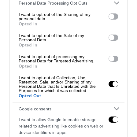
Please note that this website/app uses one or more Google
Personal Data Processing Opt Outs
services and may gather and store information including but
not limited to your visit or usage behaviour. You may click to
I want to opt-out of the Sharing of my
personal data.
grant or deny consent to Google and its third-party tags to
Opted In
use your data for below specified purposes in below Google
«Σε μια περίοδο
αυξημένων
διεθνών
consent section.
I want to opt-out of the Sale of my
προκλήσεων
και
διαρκών εστιών αστάθειας
,
Personal Data.
δηλώσεις που αναπαράγουν αβάσιμες και
Opted In
έωλες νομικά θέσεις δεν ενισχύουν την
I want to opt-out of processing my
περιφερειακή
ασφάλεια
, ούτε υπηρετούν τη
Personal Data for Targeted Advertising.
Opted In
σταθερότητα στην Ανατολική Μεσόγειο»,
σημειώνουν οι ίδιες πηγές.
I want to opt-out of Collection, Use,
Retention, Sale, and/or Sharing of my
Personal Data that Is Unrelated with the
«
Οι ελληνικές Ένοπλες Δυνάμεις διατηρούν
Purposes for which it was collected.
Opted Out
αδιάλειπτα υψηλό επίπεδο επιχειρησιακής
ετοιμότητας και αποτρεπτικής ισχύος
,
Google consents
προασπίζοντας με συνέπεια την εθνική
I want to allow Google to enable storage
κυριαρχία και την εθνική ασφάλεια»,
related to advertising like cookies on web or
καταλήγουν οι πηγές του υπουργείου
device identifiers in apps.