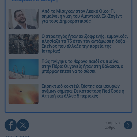
Από το Μίσιγκαν στον Λευκό Οίκο: Τι
σημαίνει η νίκη του Αμπντούλ Ελ-Σαγέντ
για τους Δημοκρατικούς
O στρατηγός ήταν σχιζοφρενής, εμμονικός,
πλησίαζε τα 75 όταν τον αντάμωσε η δόξα –
Εκείνος που άλλαξε την πορεία της
Ιστορίας!
Πώς πνίγηκε το 4χρονο παιδί σε πισίνα
στην Πάρο: Οι γονείς ήταν στη θάλασσα, ο
μπάρμαν έπεσε να το σώσει
Εκρηκτικό κοκτέιλ ζέστης και ισχυρών
ανέμων σήμερα: Σε κατάσταση Red Code η
Αττική και άλλες 5 περιοχές
επόμενο
άρθρο