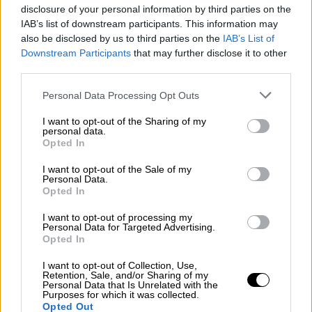
disclosure of your personal information by third parties on the
«Θα κάνουμε την Κωνσταντινούπολη αντάξια
IAB’s list of downstream participants. This information may
also be disclosed by us to third parties on the
IAB’s List of
της αίγλης της», σημείωσε. «Παρόλο που
Downstream Participants
that may further disclose it to other
κάποιοι λένε, η αντίληψη του CHP είναι
third parties.
αυτή, ότι "η καταπίεση ξεκίνησε το 1453",
Please note that this website/app uses one or more Google
παρόλο που αποκαλύπτουν τις πραγματικές
Personal Data Processing Opt Outs
services and may gather and store information including but
τους προθέσεις, θα συνεχίσουμε να
not limited to your visit or usage behaviour. You may click to
I want to opt-out of the Sharing of my
χαράσσουμε το όραμα του 2053 στο μυαλό
personal data.
grant or deny consent to Google and its third-party tags to
Opted In
των νέων γενεών. Ε
ίναι χρέος μας να
use your data for below specified purposes in below Google
consent section.
θάβουμε 7 ορόφους κάτω από το έδαφος την
I want to opt-out of the Sale of my
Personal Data.
κάθε επίθεση
μαζί με τους δράστες της, που
Opted In
στοχεύει στον υλικό και πνευματικό πλούτο
I want to opt-out of processing my
της Κωνσταντινούπολης. Ανοίξαμε το
Personal Data for Targeted Advertising.
Opted In
Πολιτιστικό Κέντρο Ατατούρκ; Φτιάξαμε την
όπερα; Φτιάξαμε το τζαμί μας στο Ταξίμ
I want to opt-out of Collection, Use,
Retention, Sale, and/or Sharing of my
ακριβώς δίπλα του», ανέφερε.
Personal Data that Is Unrelated with the
Purposes for which it was collected.
«Είμαστε παντού»
Opted Out