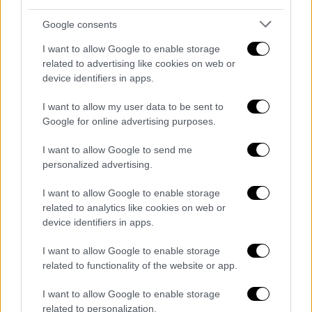
Ο Τούρκος πρόεδρος υποστήριξε ότι η
Google consents
Τουρκία είναι παρούσα παντού
για να
I want to allow Google to enable storage
υποστηρίξει όχι μόνο τα δικά της
related to advertising like cookies on web or
συμφέροντα αλλά και των φίλων
device identifiers in apps.
της. «Είμαστε στη
Λιβύη,
το
Αζερμπαϊτζάν
I want to allow my user data to be sent to
και το
Καραμπάχ
με τα οπλισμένα μη
Google for online advertising purposes.
επανδρωμένα αεροσκάφη μας και τα
I want to allow Google to send me
επιθετικά μας και θα είμαστε. Πολεμάμε την
personalized advertising.
τρομοκρατική οργάνωση στη
Συρία.
I want to allow Google to enable storage
Καταφέραμε, ενώ κλυδωνιζόμαστε από
related to analytics like cookies on web or
κρίσεις ασφάλειας παντού, από τα νότια
device identifiers in apps.
σύνορά μας μέχρι τον Καύκασο, από τη
I want to allow Google to enable storage
Μεσόγειο και το Αιγαίο μέχρι τη Μαύρη
related to functionality of the website or app.
Θάλασσα και σε κάθε γωνιά της χώρας μας,
όχι μόνο να προστατεύουμε τα δικά μας
I want to allow Google to enable storage
συμφέροντα, αλλά και να δώσουμε στους
related to personalization.