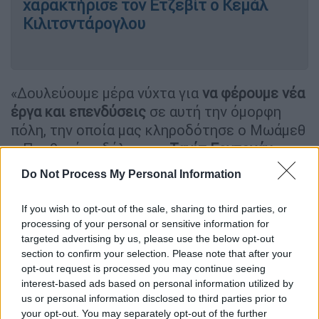
χαρακτήρισε τον Ετζεβίτ ο Κεμάλ
Κιλιτσντάρογλου
«Δουλεύουμε μέρα νύχτα για
να φέρουμε νέα
έργα και επενδύσεις
σε αυτή την όμορφη
πόλη, την οποία μας κληροδότησε ο Μωάμεθ
ο Πορθητής», δήλωσε ο
Ταγίπ Ερντογάν
εγκαινιάζοντας άλλον έναν εθνικό κήπο στην
Do Not Process My Personal Information
ασιατική Κωνσταντινούπολη. «Ανοίξαμε την
Αγία Σοφία; Ανοίξαμε την Αγία Σοφία;
Τώρα
If you wish to opt-out of the sale, sharing to third parties, or
κάνουμε την προσευχή μας κάθε Παρασκευή
processing of your personal or sensitive information for
στην Αγία Σοφία;
Τώρα κάνουμε τις
targeted advertising by us, please use the below opt-out
section to confirm your selection. Please note that after your
προσευχές μας εκεί; Πόσο ευτυχισμένοι
opt-out request is processed you may continue seeing
είμαστε!», δήλωσε, υπενθυμίζοντας τη
interest-based ads based on personal information utilized by
μεγάλη «προσφορά» που έκανε προς τον λαό
us or personal information disclosed to third parties prior to
του 1 χρόνο πριν.
your opt-out. You may separately opt-out of the further