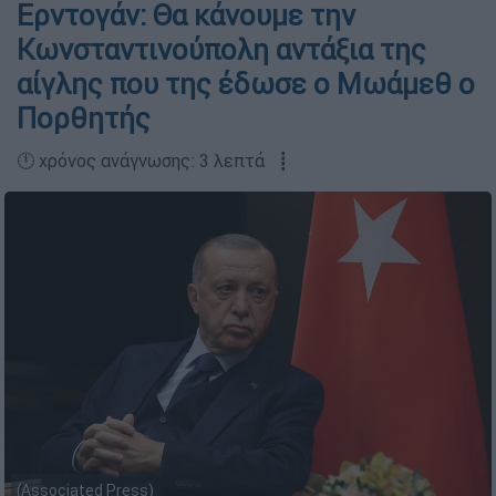
Ερντογάν: Θα κάνουμε την
Κωνσταντινούπολη αντάξια της
αίγλης που της έδωσε ο Μωάμεθ ο
Πορθητής
🕛 χρόνος ανάγνωσης: 3 λεπτά ┋
(Associated Press)