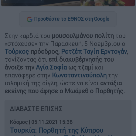
Προσθέστε το ΕΘΝΟΣ στη Google
Στην καρδιά του
μουσουλμάνου πολίτη
του
«στόχευσε» την Παρασκευή, 5 Νοεμβρίου ο
Τούρκος
πρόεδρος,
Ρετζέπ Ταγίπ Ερντογάν
,
τονίζοντας ότι
επί διακυβέρνησής του
άνοιξε την
Αγία Σοφία
ως τζαμί
και
επανάφερε στην
Κωνσταντινούπολη
την
ισλαμική της αίγλη, ώστε να είναι
αντάξια
εκείνης που άφησε ο Μωάμεθ ο Πορθητής.
ΔΙΑΒΑΣΤΕ ΕΠΙΣΗΣ
Κόσμος
|
05.11.2021 15:38
Τουρκία: Πορθητή της Κύπρου