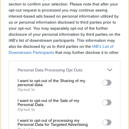
Κόσμος
|
22.05.2019 23:24
section to confirm your selection. Please note that after your
opt-out request is processed you may continue seeing
Νέα τουρκική πρόκληση: Κάλεσμα σε
interest-based ads based on personal information utilized by
μουσουλμανική προσευχή έξω από την
us or personal information disclosed to third parties prior to
Αγία Σοφία
your opt-out. You may separately opt-out of the further
disclosure of your personal information by third parties on the
Στις σχετικές αφίσες που κυκλοφορούν
IAB’s list of downstream participants. This information may
απεικονίζεται ο Μωάμεθ ο Πορθητής πάνω
also be disclosed by us to third parties on the
IAB’s List of
σε άλογο και από κάτω η Αγία Σοφία
Downstream Participants
that may further disclose it to other
third parties.
ΑΛΛΑ #TAGS
Please note that this website/app uses one or more Google
Personal Data Processing Opt Outs
Τουρκία
Ρετζέπ Ταγίπ Ερντογάν
services and may gather and store information including but
not limited to your visit or usage behaviour. You may click to
I want to opt-out of the Sharing of my
ειδήσεις τώρα
personal data.
grant or deny consent to Google and its third-party tags to
Opted In
use your data for below specified purposes in below Google
Κωνσταντίνου & Ελένης
Αγία Σοφία
consent section.
I want to opt-out of the Sale of my
Personal Data.
Opted In
Δράκουλας
I want to opt-out of processing my
μουσουλμανική προσευχή
Personal Data for Targeted Advertising.