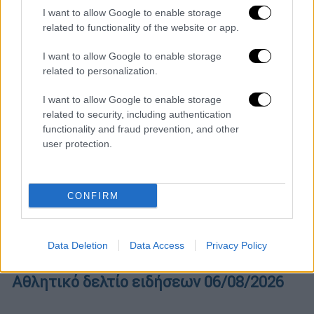
Κεντρικό...
|
06.08.2026 20:05
I want to allow Google to enable storage
Κεντρικό δελτίο ειδήσεων 06/08/2026
related to functionality of the website or app.
I want to allow Google to enable storage
related to personalization.
Κεντρικό...
|
05.08.2026 19:49
I want to allow Google to enable storage
Κεντρικό δελτίο ειδήσεων 05/08/2026
related to security, including authentication
functionality and fraud prevention, and other
user protection.
Ώρα Ελλάδος...
|
06.08.2026 10:06
Ώρα Ελλάδος 06/08/2026
CONFIRM
Data Deletion
Data Access
Privacy Policy
ΑΘΛΗΤΙΚΟ ΔΕΛΤΙΟ
|
06.08.2026 19:52
Αθλητικό δελτίο ειδήσεων 06/08/2026