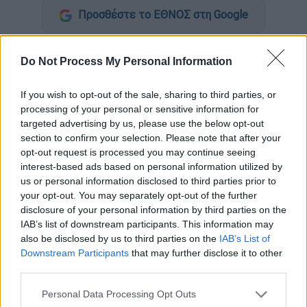
Προσθέστε το ΕΘΝΟΣ στη Google
Η εταιρεία
AstraZeneca
ελπίζει ότι το
Do Not Process My Personal Information
εμβόλιό
της για την Covid-19 θα παραμείνει
αποτελεσματικό και απέναντι στη νέα
If you wish to opt-out of the sale, sharing to third parties, or
μετάλλαξη Όμικρον
του
κορονοϊού
που
processing of your personal or sensitive information for
εντοπίστηκε στη Νότια Αφρική, ενώ
targeted advertising by us, please use the below opt-out
section to confirm your selection. Please note that after your
εξετάζει επίσης κατά πόσο είναι ανθεκτική
opt-out request is processed you may continue seeing
στο εμβόλιό της.
interest-based ads based on personal information utilized by
us or personal information disclosed to third parties prior to
«Όπως και με όλες τις αναδυόμενες
your opt-out. You may separately opt-out of the further
παραλλαγές, εξετάζουμε τη B.1.1.529 για να
disclosure of your personal information by third parties on the
κατανοήσουμε περισσότερα για αυτήν και
IAB’s list of downstream participants. This information may
also be disclosed by us to third parties on the
IAB’s List of
τις επιπτώσεις της στο εμβόλιο» ανέφερε η
Downstream Participants
that may further disclose it to other
εταιρεία, διευκρινίζοντας ότι διεξάγει
third parties.
έρευνες στην Μποτσουάνα και την
Please note that this website/app uses one or more Google
Εσουατίνι (πρώην Σουαζιλάνδη) για να
Personal Data Processing Opt Outs
services and may gather and store information including but