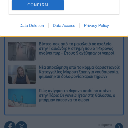
CONFIRM
Διαβάστε ακόμη
Συνελήφθησαν δύο μέλη μαφίας στο
Παλαιό Φάληρο - Οι εκβιασμοί, οι
Data Deletion
Data Access
Privacy Policy
ξυλοδαρμοί και τα προσωνύμια «πίτμπουλ»
και «μπουλντόγκ»
Βίντεο-σοκ από το μακελειό σε σχολείο
στην Ταϊλάνδη: Η στιγμή που ο 14χρονος
ανοίγει πυρ - Στους 9 ανέβηκαν οι νεκροί
Νέα αποχώρηση από το κόμμα Καρυστιανού:
Καταγγελίες Μπρουτζάκη για «αυθαιρεσία,
φίμωση και δολοφονία χαρακτήρων»
Πώς πνίγηκε το 4χρονο παιδί σε πισίνα
στην Πάρο: Οι γονείς ήταν στη θάλασσα, ο
μπάρμαν έπεσε να το σώσει
επόμενο