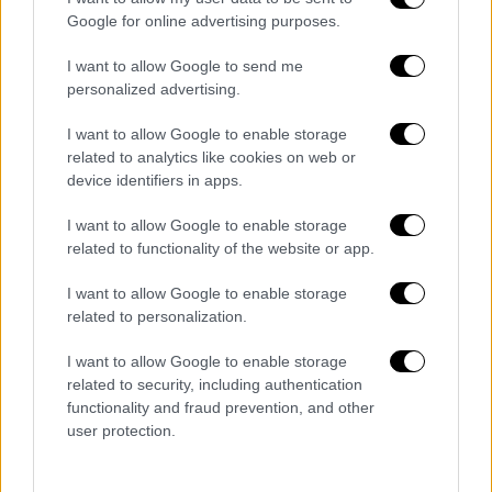
Google for online advertising purposes.
«Εξετάζουμε επίσης το κοκτέιλ
αντισωμάτων AZD7442 απέναντι σε αυτήν
I want to allow Google to send me
την παραλλαγή και ελπίζουμε ότι θα
personalized advertising.
διατηρήσει την αποτελεσματικότητά του
I want to allow Google to enable storage
αφού περιέχει δύο ισχυρά αντισώματα με
related to analytics like cookies on web or
διαφορετική και συμπληρωματική δράση
device identifiers in apps.
απέναντι στον ιό».
I want to allow Google to enable storage
related to functionality of the website or app.
I want to allow Google to enable storage
related to personalization.
I want to allow Google to enable storage
related to security, including authentication
functionality and fraud prevention, and other
user protection.