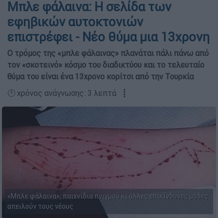
Μπλε φάλαινα: Η σελίδα των
εφηβικών αυτοκτονιών
επιστρέφει - Νέο θύμα μια 13χρονη
Ο τρόμος της «μπλε φάλαινας» πλανάται πάλι πάνω από
τον «σκοτεινό» κόσμο του διαδικτύου και το τελευταίο
θύμα του είναι ένα 13χρονο κορίτσι από την Τουρκία
🕛 χρόνος ανάγνωσης: 3 λεπτά ┋
«Μπλε φάλαινα», παιχνίδια πνιγμού κι άλλες επικίνδυνες μόδες
απειλούν τους νέους