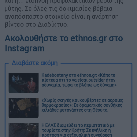
και η... εισπνοή προφυλακτικών μέσω της
μύτης. Σε όλες τις δοκιμασίες βέβαια
αναπόσπαστο στοιχείο είναι η ανάρτηση
βίντεο στο Διαδίκτυο.
Ακολουθήστε το ethnos.gr στο
Instagram
Διαβάστε ακόμη
Kadebostany στο ethnos.gr: «Κάποτε
πίστευα ότι το να είσαι outsider ήταν
αδυναμία, τώρα το βλέπω ως δύναμη»
«Χωρίς σκηνές και κουβέρτες σε ακραίες
θερμοκρασίες»: Σε δραματικές συνθήκες
χιλιάδες μετανάστες στη Θέουτα
Η ΕΛΑΣ διαψεύδει το περιστατικό με
τουρίστα στην Κρήτη: Σε ενήλικη η
πρόταση για σεξουαλική συνεύρεση