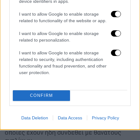
device identifiers in apps.
καλούνταν να αυτοκτονήσει. Για καθεμιά από
τις προηγούμενες δοκιμασίες έπρεπε να
I want to allow Google to enable storage
στέλνει στον «διαχειριστή» μια φωτογραφία,
related to functionality of the website or app.
ενώ αν δεν το έκανε δεχόταν απειλές ότι θα
I want to allow Google to enable storage
τον κυνηγήσουν εφόσον είχαν τα στοιχεία
related to personalization.
του.
I want to allow Google to enable storage
Με την «Μπλε Φάλαινα», η οποία εκτιμάται
related to security, including authentication
functionality and fraud prevention, and other
ότι ξεκίνησε από τη Ρωσία, φαίνεται ότι
user protection.
συνδέεται και η αυτοκτονία ενός 15χρονου
κοριτσιού στην Κατερίνη. Η δοκιμασία του
πνιγμού ή της λιποθυμίας μεταδόθηκε
CONFIRM
αστραπιαία. Για να νιώσουν ένα αίσθημα
ευφορίας, τα παιδιά είτε δοκίμαζαν να
πνίξουν φίλους τους ή τους ασκούσαν
Data Deletion
Data Access
Privacy Policy
μεγάλη πίεση στο στήθος, πρακτικές οι
οποίες έχουν ήδη συνδεθεί με θανάτους