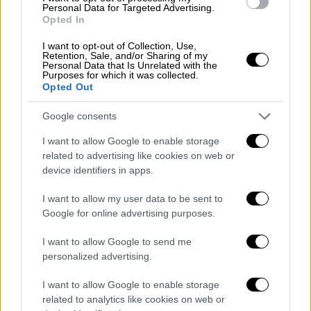
δοκιμασιών», γνωστά διεθνώς ως Internet
Personal Data for Targeted Advertising.
Opted In
challenges. Κάποια από αυτά μπορεί να
φαίνονται αστεία, κάποια ξεκίνησαν σε μια
I want to opt-out of Collection, Use,
Retention, Sale, and/or Sharing of my
προσπάθεια να διαδοθεί ένα θετικό μήνυμα,
Personal Data that Is Unrelated with the
ωστόσο δεν είναι λίγα εκείνα που καλούν τα
Purposes for which it was collected.
Opted Out
παιδιά να υποβληθούν σε μια σειρά
προκλήσεων που μπορούν να οδηγήσουν σε
Google consents
τραυματισμούς ή ακόμα και σε αυτοκτονίες.
I want to allow Google to enable storage
Τα «παιχνίδια» αυτά γίνονται γρήγορα
related to advertising like cookies on web or
δημοφιλή μεταξύ των παιδιών.
device identifiers in apps.
Η«Μπλε Φάλαινα» έχει χαρακτηριστεί ως η
I want to allow my user data to be sent to
πλέον τρομακτική. Το σκεπτικό ήταν ότι
Google for online advertising purposes.
όποιος συμμετείχε θα έπρεπε σε διάστημα
I want to allow Google to send me
50 ημερών να πραγματοποιήσει σειρά
personalized advertising.
δοκιμασιών κυρίως αυτοτραυματισμού,
όπως το χαράκωμα με ξυράφι, φτάνοντας
I want to allow Google to enable storage
related to analytics like cookies on web or
έως την 50ή ημέρα, κατά την οποία ο παίκτης