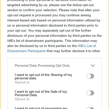
targeted advertising by us, please use the below opt-out
section to confirm your selection. Please note that after your
opt-out request is processed you may continue seeing
interest-based ads based on personal information utilized by
us or personal information disclosed to third parties prior to
your opt-out. You may separately opt-out of the further
disclosure of your personal information by third parties on the
IAB’s list of downstream participants. This information may
also be disclosed by us to third parties on the
IAB’s List of
Downstream Participants
that may further disclose it to other
third parties.
Please note that this website/app uses one or more Google
Personal Data Processing Opt Outs
services and may gather and store information including but
848897.jpg
not limited to your visit or usage behaviour. You may click to
I want to opt-out of the Sharing of my
personal data.
grant or deny consent to Google and its third-party tags to
Opted In
use your data for below specified purposes in below Google
Διαστάσεις επιδημίας
consent section.
I want to opt-out of the Sale of my
Personal Data.
Σαν χιονοστιβάδα κατακλύζει τη νεολαία η
Opted In
τρέλα των διαδικτυακών «παιχνιδιών
I want to opt-out of processing my