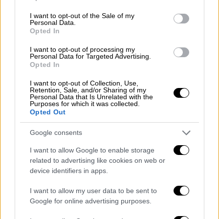
προκαλώντας συναγερμό στις Αρχές.
use your data for below specified purposes in below Google
consent section.
I want to opt-out of the Sale of my
ΑΛΛΑ #TAGS
Personal Data.
Opted In
Διαδίκτυο
ειδήσεις τώρα
I want to opt-out of processing my
Personal Data for Targeted Advertising.
αυτοκτονία
κλιματική αλλαγή
Opted In
νέοι
οικοσύστημα
έφηβοι
I want to opt-out of Collection, Use,
Retention, Sale, and/or Sharing of my
Personal Data that Is Unrelated with the
Purposes for which it was collected.
Opted Out
Google consents
I want to allow Google to enable storage
related to advertising like cookies on web or
device identifiers in apps.
I want to allow my user data to be sent to
Google for online advertising purposes.