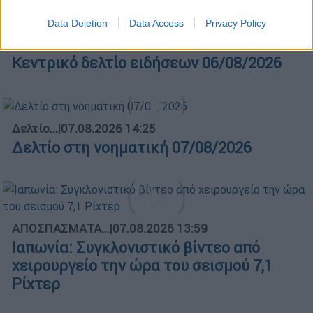
Data Deletion
Data Access
Privacy Policy
Κεντρικό...
|
06.08.2026 20:05
Κεντρικό δελτίο ειδήσεων 06/08/2026
Δελτίο...
|
07.08.2026 14:25
Δελτίο στη νοηματική 07/08/2026
ΑΠΟΣΠΑΣΜΑΤΑ...
|
07.08.2026 13:59
Ιαπωνία: Συγκλονιστικό βίντεο από
χειρουργείο την ώρα του σεισμού 7,1
Ρίχτερ