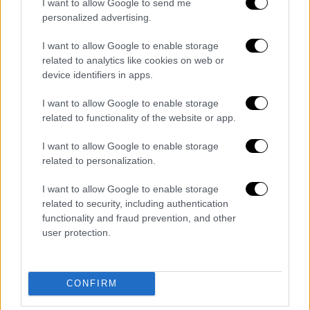
I want to allow Google to send me
personalized advertising.
I want to allow Google to enable storage
related to analytics like cookies on web or
device identifiers in apps.
POPULAR VIDEOS
I want to allow Google to enable storage
related to functionality of the website or app.
Μεσημεριανό...
|
07.08.2026 14:06
I want to allow Google to enable storage
Μεσημεριανό δελτίο ειδήσεων
related to personalization.
07/08/2026
I want to allow Google to enable storage
related to security, including authentication
functionality and fraud prevention, and other
user protection.
ΑΠΟΣΠΑΣΜΑΤΑ...
|
07.08.2026 19:06
Φωτιά στο Στεφάνι Κορινθίας – Μήνυμα
CONFIRM
112 για ετοιμότητα