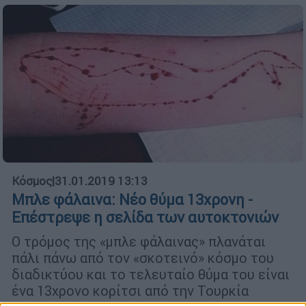
Κόσμος
|
31.01.2019 13:13
Μπλε φάλαινα: Νέο θύμα 13χρονη -
Επέστρεψε η σελίδα των αυτοκτονιών
Ο τρόμος της «μπλε φάλαινας» πλανάται
πάλι πάνω από τον «σκοτεινό» κόσμο του
διαδικτύου και το τελευταίο θύμα του είναι
ένα 13χρονο κορίτσι από την Τουρκία