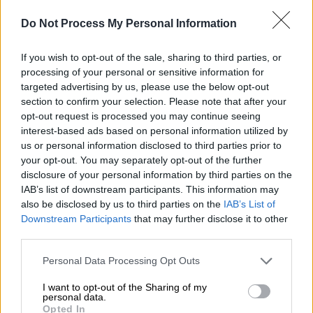
Do Not Process My Personal Information
If you wish to opt-out of the sale, sharing to third parties, or
processing of your personal or sensitive information for
targeted advertising by us, please use the below opt-out
section to confirm your selection. Please note that after your
opt-out request is processed you may continue seeing
interest-based ads based on personal information utilized by
us or personal information disclosed to third parties prior to
your opt-out. You may separately opt-out of the further
disclosure of your personal information by third parties on the
IAB’s list of downstream participants. This information may
also be disclosed by us to third parties on the
IAB’s List of
Downstream Participants
that may further disclose it to other
Ελλάδα
|
27.10.2018 23:18
third parties.
Οι μόδες που κάνουν το Διαδίκτυο
παγίδα θανάτου για τους νέους
Please note that this website/app uses one or more Google
Personal Data Processing Opt Outs
services and may gather and store information including but
Τα «παιχνίδια δοκιμασιών» έχουν σπρώξει
not limited to your visit or usage behaviour. You may click to
I want to opt-out of the Sharing of my
personal data.
στον θάνατο εκατοντάδες εφήβους,
grant or deny consent to Google and its third-party tags to
Opted In