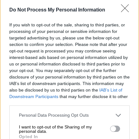
διαδικτύου και το τελευταίο θύμα του είναι
ένα 13χρονο κορίτσι από την Τουρκία
Do Not Process My Personal Information
If you wish to opt-out of the sale, sharing to third parties, or
processing of your personal or sensitive information for
targeted advertising by us, please use the below opt-out
section to confirm your selection. Please note that after your
opt-out request is processed you may continue seeing
interest-based ads based on personal information utilized by
us or personal information disclosed to third parties prior to
your opt-out. You may separately opt-out of the further
disclosure of your personal information by third parties on the
IAB’s list of downstream participants. This information may
also be disclosed by us to third parties on the
IAB’s List of
Downstream Participants
that may further disclose it to other
third parties.
Ελλάδα
|
27.10.2018 23:18
Please note that this website/app uses one or more Google
Personal Data Processing Opt Outs
services and may gather and store information including but
Οι μόδες που κάνουν το Διαδίκτυο
not limited to your visit or usage behaviour. You may click to
I want to opt-out of the Sharing of my
παγίδα θανάτου για τους νέους
personal data.
grant or deny consent to Google and its third-party tags to
Opted In