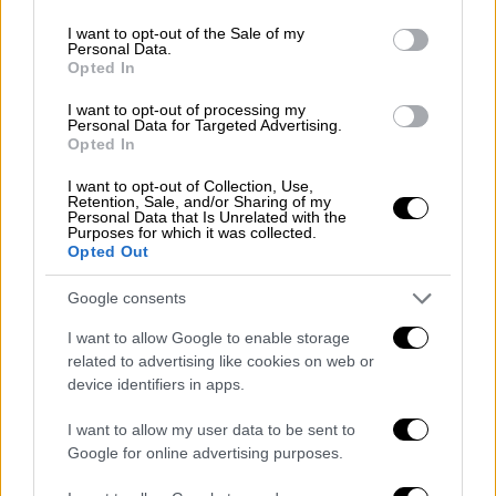
Τα «παιχνίδια δοκιμασιών» έχουν σπρώξει
use your data for below specified purposes in below Google
consent section.
στον θάνατο εκατοντάδες εφήβους,
I want to opt-out of the Sale of my
Personal Data.
προκαλώντας συναγερμό στις Αρχές.
Opted In
ΑΛΛΑ #TAGS
I want to opt-out of processing my
Personal Data for Targeted Advertising.
Διαδίκτυο
ειδήσεις τώρα
Opted In
I want to opt-out of Collection, Use,
αυτοκτονία
κλιματική αλλαγή
Retention, Sale, and/or Sharing of my
Personal Data that Is Unrelated with the
Purposes for which it was collected.
νέοι
οικοσύστημα
έφηβοι
Opted Out
Google consents
I want to allow Google to enable storage
related to advertising like cookies on web or
device identifiers in apps.
I want to allow my user data to be sent to
Google for online advertising purposes.