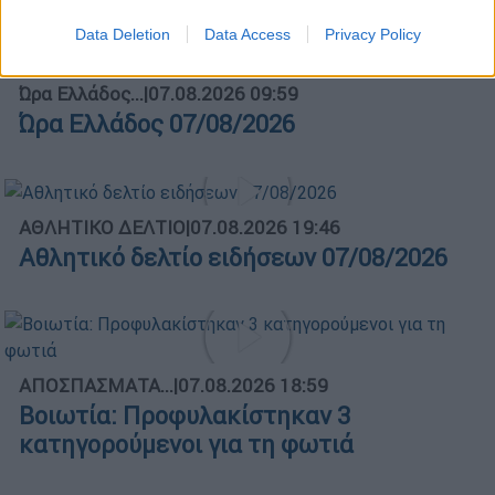
Data Deletion
Data Access
Privacy Policy
Ώρα Ελλάδος...
|
07.08.2026 09:59
Ώρα Ελλάδος 07/08/2026
ΑΘΛΗΤΙΚΟ ΔΕΛΤΙΟ
|
07.08.2026 19:46
Αθλητικό δελτίο ειδήσεων 07/08/2026
ΑΠΟΣΠΑΣΜΑΤΑ...
|
07.08.2026 18:59
Βοιωτία: Προφυλακίστηκαν 3
κατηγορούμενοι για τη φωτιά