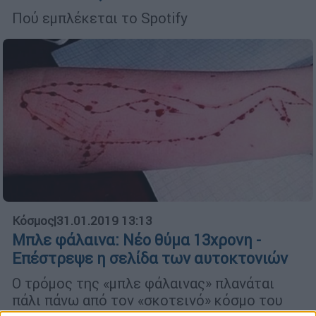
Πού εμπλέκεται το Spotify
Κόσμος
|
31.01.2019 13:13
Μπλε φάλαινα: Νέο θύμα 13χρονη -
Επέστρεψε η σελίδα των αυτοκτονιών
Ο τρόμος της «μπλε φάλαινας» πλανάται
πάλι πάνω από τον «σκοτεινό» κόσμο του