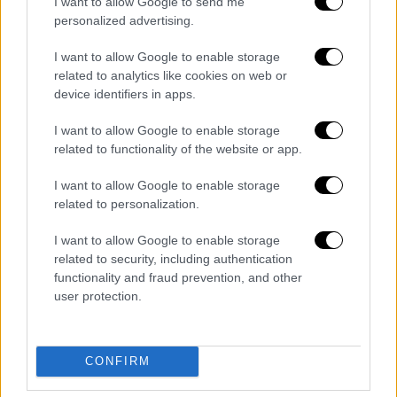
I want to allow Google to send me
personalized advertising.
I want to allow Google to enable storage
related to analytics like cookies on web or
device identifiers in apps.
I want to allow Google to enable storage
POPULAR VIDEOS
related to functionality of the website or app.
I want to allow Google to enable storage
related to personalization.
Κεντρικό...
|
07.08.2026 19:53
Κεντρικό δελτίο ειδήσεων 07/08/2026
I want to allow Google to enable storage
related to security, including authentication
functionality and fraud prevention, and other
user protection.
ΑΠΟΣΠΑΣΜΑΤΑ...
|
07.08.2026 14:29
CONFIRM
Μνημόσυνο για τη Λένα Σαμαρά στο Α΄
Νεκροταφείο Αθηνών