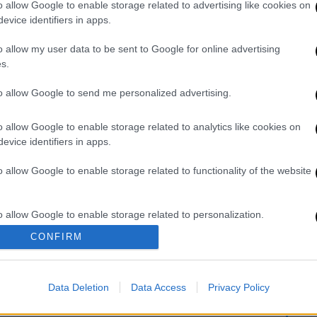
o allow Google to enable storage related to advertising like cookies on
evice identifiers in apps.
o allow my user data to be sent to Google for online advertising
- Βίντεο τρολάρει τις τεράστιες
s.
to allow Google to send me personalized advertising.
o allow Google to enable storage related to analytics like cookies on
γχο σε κολυμβητή που έπεσε για τον
evice identifiers in apps.
ν στον Μητροπολίτη
o allow Google to enable storage related to functionality of the website
 των ιδιωτών γιατρών – Ποιες
o allow Google to enable storage related to personalization.
 το ΦΕΚ
CONFIRM
o allow Google to enable storage related to security, including
cation functionality and fraud prevention, and other user protection.
Data Deletion
Data Access
Privacy Policy