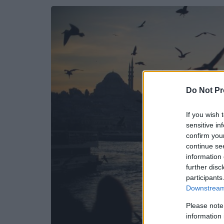
Do Not Pr
If you wish 
sensitive in
confirm you
continue se
information 
further disc
participants
Downstream 
Please note
information 