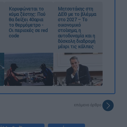
Κορυφώνεται το
Μητσοτάκης στη
κύμα ζέστης: Πού
ΔΕΘ με το βλέμμα
θα δείξει 40αρια
στο 2027 – Το
το θερμόμετρο -
οικονομικό
Οι περιοχές σε red
στοίχημα, η
code
αυτοδυναμία και η
δύσκολη διαδρομή
μέχρι τις κάλπες
επόμενο άρθρο