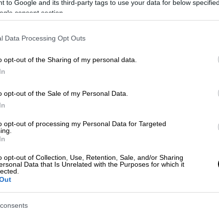
 to Google and its third-party tags to use your data for below specifi
ogle consent section.
l Data Processing Opt Outs
 το ΕΘΝΟΣ στη Google
o opt-out of the Sharing of my personal data.
In
των κρουσμάτων
κορoνοϊού
έφτασε τις
 έχει γίνει ξανά κατά-κόκκινος.
o opt-out of the Sale of my Personal Data.
In
δο συναγερμού ανέβηκε στην Τουρκία, όπου
to opt-out of processing my Personal Data for Targeted
κρουσμάτων έχει ξεπεράσει τις 68.000
ing.
In
η να πρωτοστατεί.
o opt-out of Collection, Use, Retention, Sale, and/or Sharing
ersonal Data that Is Unrelated with the Purposes for which it
ρετίν Κοτζά, «το 52% όλων των
lected.
ταντινούπολη. Μπορούμε να πούμε ότι η
Out
 εκραγεί».
consents