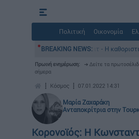
Πολιτική
Οικονομία
Ελ
αραγωγός, Γουίλιαμ Όρμπιτ - Η καθοριστική συμ
BREAKING NEWS:
Πρωινή ενημέρωση:
➔ Δείτε τα πρωτοσέλι
σήμερα
┋
Κόσμος
┋
07.01.2022 14:31
Μαρία Ζαχαράκη
Ανταποκρίτρια στην Τουρ
Κορονοϊός: Η Κωνσταντ