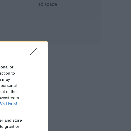
sonal or
ection to
ou may
 personal
out of the
 downstream
B’s List of
er and store
to grant or