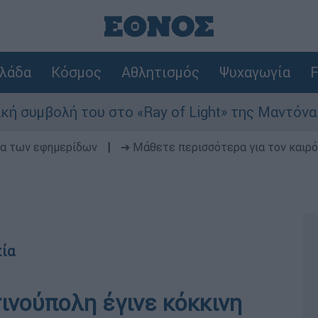
λάδα
Κόσμος
Αθλητισμός
Ψυχαγωγία
F
βολή του στο «Ray of Light» της Μαντόνα
δα των εφημερίδων
|
➔ Μάθετε περισσότερα για τον καιρό
κία
ινούπολη έγινε κόκκινη