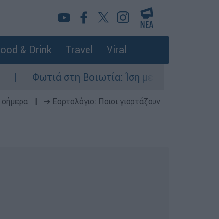
ood & Drink
Travel
Viral
Φωτιά στη Βοιωτία: Ίση με έξι ατομικές βόμβες
 σήμερα
|
➔ Εορτολόγιο: Ποιοι γιορτάζουν