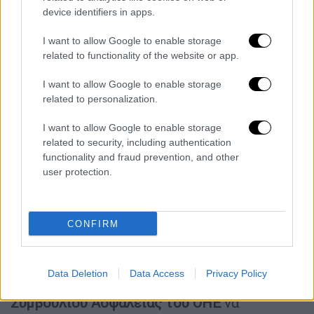
Νεκροί πέντε Ουκρανοί στρατιώτες
device identifiers in apps.
I want to allow Google to enable storage
Κόσμος
|
21.02.2022 17:53
related to functionality of the website or app.
Η ένταξη της Ουκρανίας στο ΝΑΤΟ
I want to allow Google to enable storage
θα αυξήσει τις απειλές κατά της
related to personalization.
Ρωσίας, διαπιστώνει ο Πούτιν
I want to allow Google to enable storage
related to security, including authentication
functionality and fraud prevention, and other
user protection.
Κατεπείγουσες συνομιλίες στο
Συμβούλιο Ασφαλείας του ΟΗΕ
ζητάει το Κίεβο
CONFIRM
Την ίδια μέρα, ο
υπουργός Εξωτερικών της
Ουκρανίας Ντμίτρο Κουλέμπα
δήλωσε ότι
Data Deletion
Data Access
Privacy Policy
έχει ζητήσει από τις χώρες - μέλη του
Συμβουλίου Ασφαλείας του ΟΗΕ
να