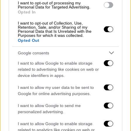
ελληνικής μειονότητας στην
I want to opt-out of processing my
Personal Data for Targeted Advertising.
Ουκρανία
Opted In
I want to opt-out of Collection, Use,
Κόσμος
|
21.02.2022 13:29
Retention, Sale, and/or Sharing of my
Personal Data that Is Unrelated with the
Βαθαίνει η κρίση στην Ουκρανία:
Purposes for which it was collected.
Οβίδα από ουκρανικό έδαφος
Opted Out
κατέστρεψε ρωσικό συνοριακό
Google consents
φυλάκιο
I want to allow Google to enable storage
related to advertising like cookies on web or
Κόσμος
|
21.02.2022 13:11
device identifiers in apps.
Έκτακτη οικονομική βοήθεια στην
Ουκρανία ενέκρινε το Συμβούλιο της
I want to allow my user data to be sent to
Google for online advertising purposes.
Ευρωπαϊκής Ένωσης - Σκέψεις για
κυρώσεις στη Ρωσία
I want to allow Google to send me
personalized advertising.
Κόσμος
|
21.02.2022 15:00
I want to allow Google to enable storage
Ραγδαία κλιμάκωση στην Ουκρανία:
related to analytics like cookies on web or