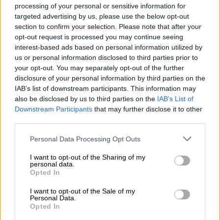
αναπτυχθεί. «Αυτή είναι μια κίνηση από το να
processing of your personal or sensitive information for
έχουν τοποθετηθεί για στρατιωτικές
targeted advertising by us, please use the below opt-out
επιχειρήσεις στο να βρίσκονται σε
section to confirm your selection. Please note that after your
opt-out request is processed you may continue seeing
ετοιμότητα για στρατιωτικές επιχειρήσεις»,
interest-based ads based on personal information utilized by
τόνισε ο αξιωματούχος.
us or personal information disclosed to third parties prior to
your opt-out. You may separately opt-out of the further
disclosure of your personal information by third parties on the
ΔΙΑΒΑΣΤΕ ΕΠΙΣΗΣ
IAB’s list of downstream participants. This information may
also be disclosed by us to third parties on the
IAB’s List of
Οικονομία
|
21.02.2022 09:34
Downstream Participants
that may further disclose it to other
Σκυλακάκης στο OPEN: Δεν έχει
third parties.
«κλειδώσει» το έκτακτο επίδομα
Please note that this website/app uses one or more Google
Personal Data Processing Opt Outs
Πάσχα - Καθοριστικές οι εξελίξεις
services and may gather and store information including but
στην Ουκρανία
not limited to your visit or usage behaviour. You may click to
I want to opt-out of the Sharing of my
personal data.
grant or deny consent to Google and its third-party tags to
Opted In
use your data for below specified purposes in below Google
Πολιτική
|
21.02.2022 10:16
consent section.
I want to opt-out of the Sale of my
Δένδιας: Θα επιστήσω την προσοχή
Personal Data.
Opted In
στα ζητήματα ασφάλειας της