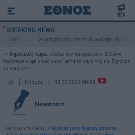
BREAKING NEWS:
Συναγερμός στον Λυκαβηττό: Σορός σε πρ
δημοφιλές τώρα:
«Θέλω τον πατέρα μου»: 27χρονη
παρέσυρε νύφη λίγες ώρες μετά το γάμο της και ζητούσε
να πάει σπίτι...
┋
Κόσμος
┋
03.03.2022 00:03
Newsroom
Ενότητες στο άρθρο:
📌 Παράταση στις διαπραγματεύσεις
📌 Στη Ζαπορίζια έχει φτάσει το κονβόι με την ελληνική