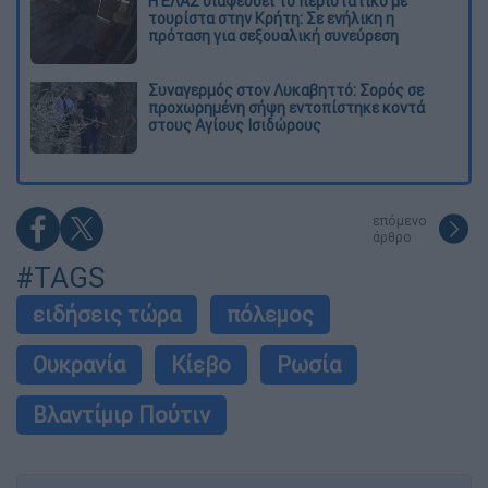
Η ΕΛΑΣ διαψεύδει το περιστατικό με
τουρίστα στην Κρήτη: Σε ενήλικη η
πρόταση για σεξουαλική συνεύρεση
Συναγερμός στον Λυκαβηττό: Σορός σε
προχωρημένη σήψη εντοπίστηκε κοντά
στους Αγίους Ισιδώρους
επόμενο
άρθρο
#TAGS
ειδήσεις τώρα
πόλεμος
Ουκρανία
Κίεβο
Ρωσία
Βλαντίμιρ Πούτιν