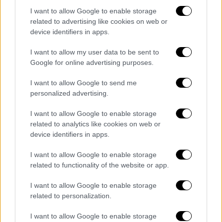
I want to allow Google to enable storage
related to advertising like cookies on web or
device identifiers in apps.
I want to allow my user data to be sent to
Google for online advertising purposes.
I want to allow Google to send me
Σύμφωνα με τις πληροφορίες, τα οχήματα
personalized advertising.
πρέπει να
διατηρούν συγκεκριμένες
I want to allow Google to enable storage
αποστάσεις
μεταξύ τους ώστε να είναι μια
related to analytics like cookies on web or
συντεταγμένη έξοδος. Τους έχουν
δοθεί
device identifiers in apps.
σαφείς οδηγίες.
I want to allow Google to enable storage
Υπενθυμίζεται πως ανησυχία υπάρχει και για
related to functionality of the website or app.
τα
καύσιμα
των οχημάτων, καθώς όπως είχε
I want to allow Google to enable storage
επισημάνει ο
Σωτήρης Δανέζης
, ο
related to personalization.
απεσταλμένος του OPEN στη Μαριούπολη,
το
κάθε ΙΧ
μπορούσε να εφοδιαστεί μέχρι
20
I want to allow Google to enable storage