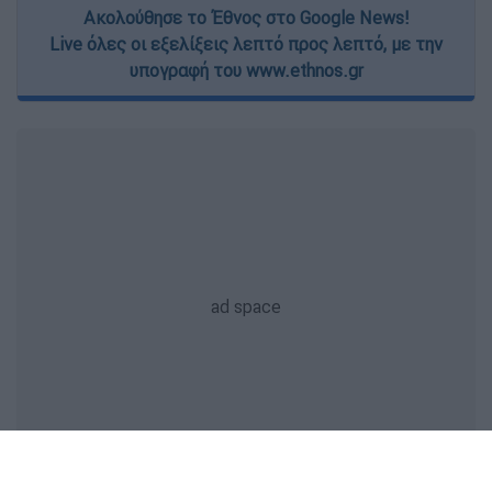
Ακολούθησε το Έθνος στο Google News!
Live όλες οι εξελίξεις λεπτό προς λεπτό, με την
υπογραφή του www.ethnos.gr