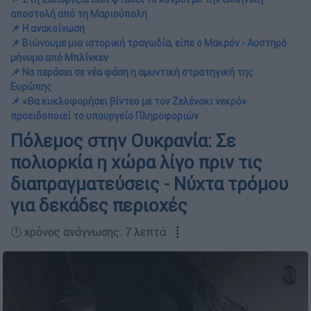
αποστολή από τη Μαριούπολη
📌 Η ανακοίνωση
📌 Βιώνουμε μια ιστορική τραγωδία, είπε ο Μακρόν - Αυστηρό
μήνυμα από Μπλίνκεν
📌 Να περάσει σε νέα φάση η αμυντική στρατηγική της
Ευρώπης
📌 «Θα κυκλοφορήσει βίντεο με τον Ζελένσκι νεκρό»
προειδοποιεί το υπουργείο Πληροφοριών
Πόλεμος στην Ουκρανία: Σε
πολιορκία η χώρα λίγο πριν τις
διαπραγματεύσεις - Νύχτα τρόμου
για δεκάδες περιοχές
🕛 χρόνος ανάγνωσης: 7 λεπτά ┋