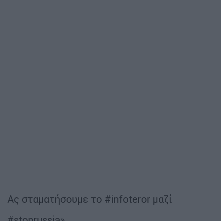
Ας σταματήσουμε το #infoteror μαζί
#stoprussia»