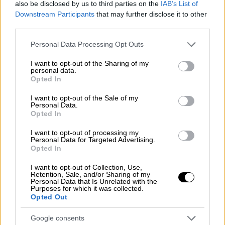
also be disclosed by us to third parties on the
IAB’s List of
Downstream Participants
that may further disclose it to other
Το μεγάλο ταξίδι των
Ελλήνων από τη
third parties.
Μαριούπολη
της
Ουκρανίας
έχει ξεκινήσει.
Εξήντα τέσσερα αυτοκίνητα, το ένα πίσω
Please note that this website/app uses one or more Google
Personal Data Processing Opt Outs
services and may gather and store information including but
από το άλλο, με σταθερό ρυθμό
not limited to your visit or usage behaviour. You may click to
I want to opt-out of the Sharing of my
κατευθύνονται
προς τη Ρουμανία
για να
personal data.
grant or deny consent to Google and its third-party tags to
Opted In
φτάσουν στη χώρα μας και να μην
use your data for below specified purposes in below Google
κινδυνέψουν από τα πυρά του
πολέμου.
consent section.
I want to opt-out of the Sale of my
Personal Data.
Opted In
Τα πλάνα που μεταδίδει
το OPEN TV και ο
Σωτήρης Δανέζης
μέσα από τα αυτοκίνητα
I want to opt-out of processing my
Personal Data for Targeted Advertising.
είναι συγκλονιστικά. Γύρω ξεχωρίζει το
Opted In
έρημο τοπίο, ό,τι έχει απομείνει όρθιο από
τον πόλεμο.
I want to opt-out of Collection, Use,
Retention, Sale, and/or Sharing of my
Personal Data that Is Unrelated with the
Purposes for which it was collected.
Opted Out
Google consents