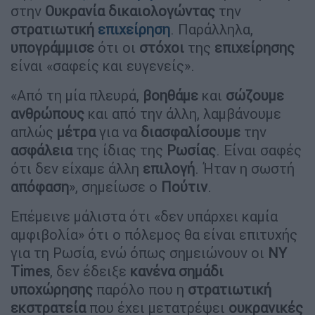
στην
Ουκρανία
δικαιολογώντας
την
στρατιωτική
επιχείρηση
. Παράλληλα,
υπογράμμισε
ότι οι
στόχοι
της
επιχείρησης
είναι «σαφείς και ευγενείς».
«Από τη μία πλευρά,
βοηθάμε
και
σώζουμε
ανθρώπους
και από την άλλη, λαμβάνουμε
απλώς
μέτρα
για να
διασφαλίσουμε
την
ασφάλεια
της ίδιας της
Ρωσίας
. Είναι σαφές
ότι δεν είχαμε άλλη
επιλογή
. Ήταν η σωστή
απόφαση
», σημείωσε ο
Πούτιν
.
Επέμεινε μάλιστα ότι «δεν υπάρχει καμία
αμφιβολία» ότι ο πόλεμος θα είναι επιτυχής
για τη Ρωσία, ενώ όπως σημειώνουν οι
NY
Times
, δεν έδειξε
κανένα σημάδι
υποχώρησης
παρόλο που η
στρατιωτική
εκστρατεία
που έχει μετατρέψει
ουκρανικές