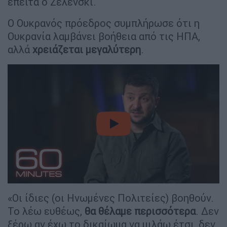
έπειτα ο Ζελένσκι.
Ο Ουκρανός πρόεδρος συμπλήρωσε ότι η
Ουκρανία λαμβάνει βοήθεια από τις ΗΠΑ,
αλλά
χρειάζεται μεγαλύτερη
.
video
«Οι ίδιες (οι Ηνωμένες Πολιτείες) βοηθούν.
Το λέω ευθέως,
θα θέλαμε περισσότερα
. Δεν
ξέρω αν έχω το δικαίωμα να μιλάω έτσι, δεν