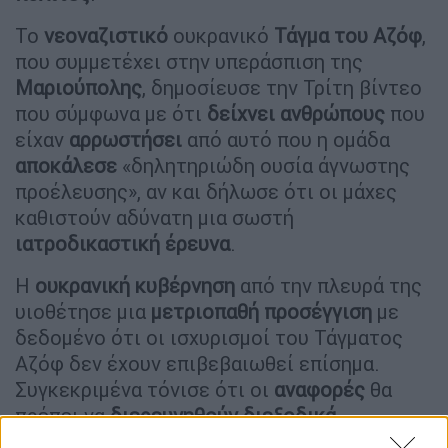
Το
νεοναζιστικό
ουκρανικό
Τάγμα του Αζόφ
,
που συμμετέχει στην υπεράσπιση της
Μαριούπολης
, δημοσίευσε την Τρίτη βίντεο
που σύμφωνα με ότι
δείχνει
ανθρώπους
που
είχαν
αρρωστήσει
από αυτό που η ομάδα
αποκάλεσε
«δηλητηριώδη ουσία άγνωστης
προέλευσης», αν και δήλωσε ότι οι μάχες
καθιστούν αδύνατη μια σωστή
ιατροδικαστική
έρευνα
.
Η
ουκρανική
κυβέρνηση
από την πλευρά της
υιοθέτησε μια
μετριοπαθή
προσέγγιση
με
δεδομένο ότι οι ισχυρισμοί του Τάγματος
Αζόφ δεν έχουν επιβεβαιωθεί επίσημα.
Συγκεκριμένα τόνισε ότι οι
αναφορές
θα
πρέπει να
διερευνηθούν
διεξοδικά
.