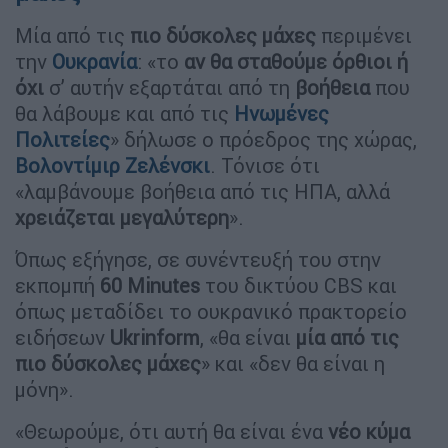
Μία από τις
πιο δύσκολες μάχες
περιμένει
την
Ουκρανία
: «το
αν θα σταθούμε όρθιοι ή
όχι
σ’ αυτήν εξαρτάται από τη
βοήθεια
που
θα λάβουμε και από τις
Ηνωμένες
Πολιτείες
» δήλωσε ο πρόεδρος της χώρας,
Βολοντίμιρ Ζελένσκι
. Τόνισε ότι
«λαμβάνουμε βοήθεια από τις ΗΠΑ, αλλά
χρειάζεται μεγαλύτερη
».
Όπως εξήγησε, σε συνέντευξή του στην
εκπομπή
60 Minutes
του δικτύου CBS και
όπως μεταδίδει το ουκρανικό πρακτορείο
ειδήσεων
Ukrinform
, «θα είναι
μία από τις
πιο δύσκολες μάχες
» και «δεν θα είναι η
μόνη».
«Θεωρούμε, ότι αυτή θα είναι ένα
νέο κύμα