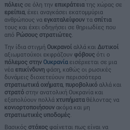
πόλεις
σε όλη την
επικράτεια
της χώρας σε
ερείπια
, έχει αναγκάσει εκατομμύρια
ανθρώπους να
εγκαταλείψουν
τα
σπίτια
τους και έχει οδηγήσει σε θηριωδίες που
από
Ρώσους
στρατιώτες
.
Την ίδια στιγμή
Ουκρανοί
αλλά και
Δυτικοί
αξιωματούχοι εκφράζουν
φόβους
ότι ο
πόλεμος στην
Ουκρανία
εισέρχεται σε μια
νέα
επικίνδυνη
φάση, καθώς οι ρωσικές
δυνάμεις διοχετεύουν περισσότερα
στρατιωτικά
οχήματα
,
πυροβολικό
αλλά και
στρατό
στην ανατολική Ουκρανία και
εξαπολύουν πολλά
χτυπήματα
θέλοντας να
κονιορτοποιήσουν
ακόμα και μη
στρατιωτικές
υποδομές
.
Βασικός
στόχος
φαίνεται πως είναι να