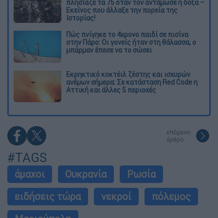
πλησίαζε τα 75 όταν τον αντάμωσε η δόξα –
Εκείνος που άλλαξε την πορεία της
Ιστορίας!
Πώς πνίγηκε το 4χρονο παιδί σε πισίνα
στην Πάρο: Οι γονείς ήταν στη θάλασσα, ο
μπάρμαν έπεσε να το σώσει
Εκρηκτικό κοκτέιλ ζέστης και ισχυρών
ανέμων σήμερα: Σε κατάσταση Red Code η
Αττική και άλλες 5 περιοχές
επόμενο
άρθρο
#TAGS
άμαχοι
Ουκρανία
Ρωσία
ειδήσεις τώρα
νεκροί
πόλεμος