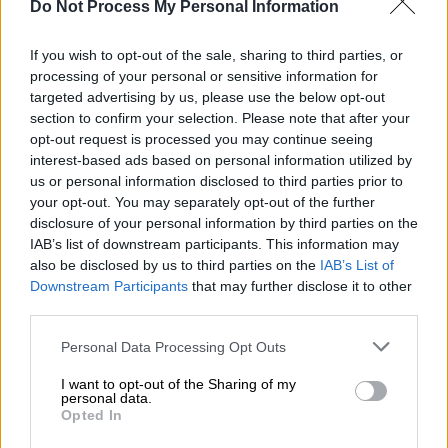
Ο πρόεδρος της χώρας
Βολοντίμιρ Ζελένσκι
Do Not Process My Personal Information
δήλωσε ότι εξετάζονται οι παραπάνω
If you wish to opt-out of the sale, sharing to third parties, or
αναφορές και πρόσθεσε ότι το Κρεμλίνο
processing of your personal or sensitive information for
έχει καταστήσει σαφές ότι οι ρωσικές
targeted advertising by us, please use the below opt-out
δυνάμεις προετοιμάζονται για ένα «νέο
section to confirm your selection. Please note that after your
στάδιο τρόμου κατά της Ουκρανίας».
opt-out request is processed you may continue seeing
interest-based ads based on personal information utilized by
Ο Πούτιν συναντήθηκε με τον
us or personal information disclosed to third parties prior to
your opt-out. You may separately opt-out of the further
Λουκασένκο: «Η Ρωσία δεν μπορεί να
disclosure of your personal information by third parties on the
απομονωθεί»
IAB’s list of downstream participants. This information may
also be disclosed by us to third parties on the
IAB’s List of
Ο Ρώσος πρόεδρος
Βλαντίμιρ
Πούτιν
Downstream Participants
that may further disclose it to other
προειδοποίησε επίσης τη Δύση ότι οι
third parties.
προσπάθειες να απομονωθεί η Μόσχα
θα
Please note that this website/app uses one or more Google
Personal Data Processing Opt Outs
αποτύχουν
, επικαλούμενος την επιτυχία του
services and may gather and store information including but
σοβιετικού διαστημικού προγράμματος ως
not limited to your visit or usage behaviour. You may click to
I want to opt-out of the Sharing of my
personal data.
grant or deny consent to Google and its third-party tags to
απόδειξη ότι η Ρωσία μπορεί να πετύχει
Opted In
use your data for below specified purposes in below Google
εντυπωσιακά άλματα προς τα μπροστά σε
consent section.