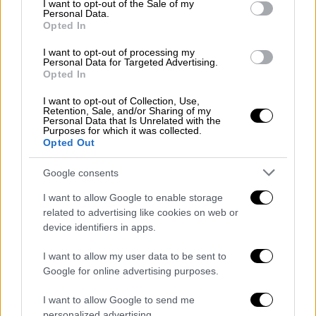
I want to opt-out of the Sale of my
δύσκολες συνθήκες.
Personal Data.
Opted In
Η Μόσχα υπογραμμίζει ότι δεν θα βασιστεί
I want to opt-out of processing my
ποτέ ξανά στη Δύση αφού οι ΗΠΑ και οι
Personal Data for Targeted Advertising.
σύμμαχοί της επέβαλαν σαρωτικές κυρώσεις
Opted In
σε βάρος της Μόσχας για να τιμωρήσουν την
I want to opt-out of Collection, Use,
εισβολή στην Ουκρανία.
Retention, Sale, and/or Sharing of my
Personal Data that Is Unrelated with the
Purposes for which it was collected.
«Οι κυρώσεις ήταν ολοκληρωτικές, η
Opted Out
απομόνωση ήταν ολοκληρωτική αλλά η
Google consents
Σοβιετική Ένωση ήταν και πάλι πρώτη στο
Διάστημα», δήλωσε ο Πούτιν, σύμφωνα με τη
I want to allow Google to enable storage
related to advertising like cookies on web or
ρωσική κρατική τηλεόραση.
device identifiers in apps.
I want to allow my user data to be sent to
Google for online advertising purposes.
I want to allow Google to send me
personalized advertising.