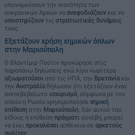
υπονομεύσουν την ικανότητα των
ουκρανικών Αρχών να
ανεφοδιάζουν
και να
υποστηρίζουν
τις
στρατιωτικές
δυνάμεις
τους.
Εξετάζουν χρήση χημικών όπλων
στην Μαριούπολη
Ο Βλαντίμιρ Πούτιν προχώρησε στις
παραπάνω δηλώσεις ενώ λίγο νωρίτερα
αξιωματούχοι
από τις ΗΠΑ, την
Βρετανία
και
την
Αυστραλία
δήλωσαν ότι εξετάζουν έναν
ανεπιβεβαίωτο
ισχυρισμό
, σύμφωνα με τον
οποίο η Ρωσία χρησιμοποίησε
χημική
επίθεση
στην
Μαριούπολη
. Εάν αυτού του
είδους η επίθεση
πράγματι
συνέβη, μπορεί
να έχει
προκαλέσει
ασθένεια σε
αρκετούς
πολίτες
.