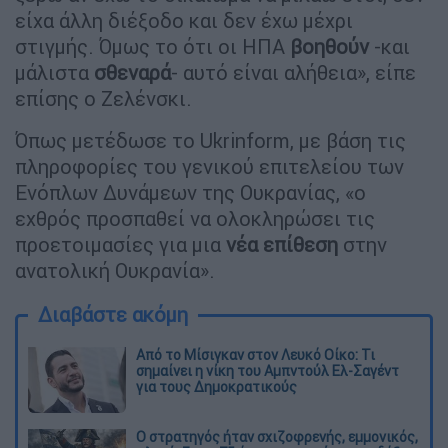
είχα άλλη διέξοδο και δεν έχω μέχρι
στιγμής. Όμως το ότι οι ΗΠΑ
βοηθούν
-και
μάλιστα
σθεναρά
- αυτό είναι αλήθεια», είπε
επίσης ο Ζελένσκι.
Όπως μετέδωσε το Ukrinform, με βάση τις
πληροφορίες του γενικού επιτελείου των
Ενόπλων Δυνάμεων της Ουκρανίας, «ο
εχθρός προσπαθεί να ολοκληρώσει τις
προετοιμασίες για μια
νέα επίθεση
στην
ανατολική Ουκρανία».
Διαβάστε ακόμη
Από το Μίσιγκαν στον Λευκό Οίκο: Τι
σημαίνει η νίκη του Αμπντούλ Ελ-Σαγέντ
για τους Δημοκρατικούς
O στρατηγός ήταν σχιζοφρενής, εμμονικός,