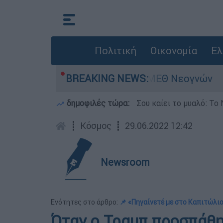
Πολιτική
Οικονομία
Ελ
- Νοσηλευόταν στη ΜΕΘ Νεογνών
BREAKING NEWS:
Marfin: 
δημοφιλές τώρα:
Σου καίει το μυαλό: Το 
┋
Κόσμος
┋
29.06.2022 12:42
Newsroom
Ενότητες στο άρθρο:
📌 «Πηγαίνετέ με στο Καπιτώλι
Όταν ο Τραμπ προσπάθησ