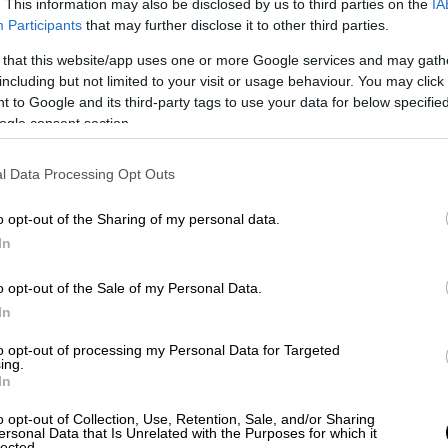
. This information may also be disclosed by us to third parties on the
IA
Participants
that may further disclose it to other third parties.
video
 that this website/app uses one or more Google services and may gath
including but not limited to your visit or usage behaviour. You may click 
 to Google and its third-party tags to use your data for below specifi
ogle consent section.
l Data Processing Opt Outs
o opt-out of the Sharing of my personal data.
In
ετέ με αμέσως στο Καπιτώλιο», φώναζε,
ρα του Secret Service από τον λαιμό,
o opt-out of the Sale of my Personal Data.
In
ι Χάτσινσον, στην οποία μετέφερε την
αναπληρωτής προσωπάρχης του
Λευκού
to opt-out of processing my Personal Data for Targeted
ing.
ό το τιμόνι, επιστρέφουμε» στον Λευκό Οίκο,
In
o opt-out of Collection, Use, Retention, Sale, and/or Sharing
όταν δύο βήματα από το
Οβάλ Γραφείο
,
ersonal Data that Is Unrelated with the Purposes for which it
lected.