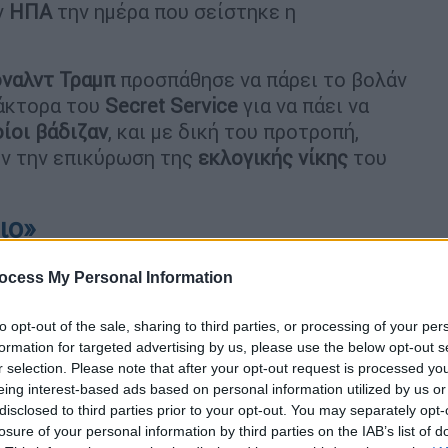
ν
ΗΠΑ
την ημέρα που σείστηκε η
ναλντ Τραμπ
προσπάθησε να πάρει το βολάν
ράκτορα του
Secret Service
για να πάει να
ίοι βάδιζαν
, και με δική του προτροπή,
υν την επικύρωση της
εκλογικής νίκης
του
ιο»
ocess My Personal Information
to opt-out of the sale, sharing to third parties, or processing of your per
formation for targeted advertising by us, please use the below opt-out s
r selection. Please note that after your opt-out request is processed y
eing interest-based ads based on personal information utilized by us or
disclosed to third parties prior to your opt-out. You may separately opt-
losure of your personal information by third parties on the IAB’s list of