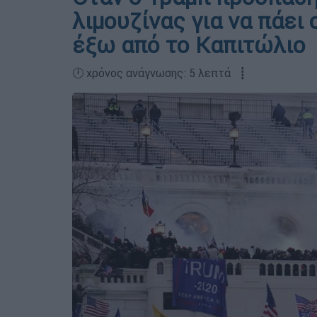
λιμουζίνας για να πάει
έξω από το Καπιτώλιο
🕛 χρόνος ανάγνωσης: 5 λεπτά ┋