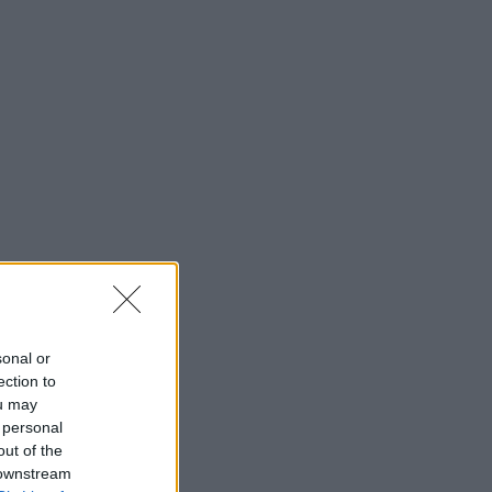
sonal or
ection to
ou may
 personal
out of the
 downstream