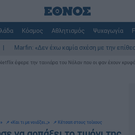
λάδα
Κόσμος
Αθλητισμός
Ψυχαγωγία
F
«Δεν έχω καμία σχέση με την επίθεση» λέει η 46
Netflix έφερε την ταινιάρα του Νόλαν που οι φαν έχουν κρυφό
ο»
📌 «Και τι με νοιάζει..;»
📌 Κέτσαπ στους τοίχους
ε να αρπάξει το τιμόνι της