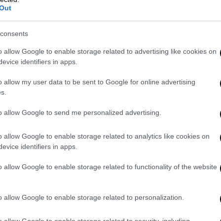
ιες για το γεγονός ότι η
αμερικανική
Out
 οπαδών του
Τραμπ
ετοιμαζόταν να
υ.
consents
o allow Google to enable storage related to advertising like cookies on
 τον
Μαρκ Μέντοους
, προσωπάρχη του
evice identifiers in apps.
 από την επίθεση κατά του αμερικανικού
πολύ σοβαρό στις 6 Ιανουαρίου», της είχε
o allow my user data to be sent to Google for online advertising
υμάμαι ότι αισθάνθηκα για πρώτη φορά
s.
ε να συμβεί στις 6 Ιανουαρίου», δήλωσε
to allow Google to send me personalized advertising.
εί να αναγκάσει τον Μέντοους να βγει από
o allow Google to enable storage related to analytics like cookies on
evice identifiers in apps.
ημέρωσης, οι πράκτορες του
Secret Service
ιατεθειμένοι να καταθέσουν και να
o allow Google to enable storage related to functionality of the website
ecret Service
δεν ανταποκρίθηκε σε αίτημα
o allow Google to enable storage related to personalization.
o allow Google to enable storage related to security, including