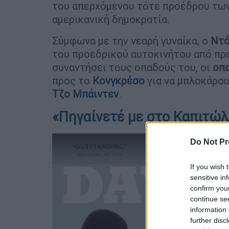
του απερχόμενου τότε προέδρου τω
αμερικανική δημοκρατία.
Σύμφωνα με την νεαρή γυναίκα, ο
Ντό
του προεδρικού αυτοκινήτου από π
συναντήσει τους οπαδούς του, οι
οπο
προς το
Κονγκρέσο
για να μπλοκάρο
Τζο Μπάιντεν
.
«Πηγαίνετέ με στο Καπιτώλ
Do Not Pr
If you wish 
sensitive in
confirm you
continue se
information 
further disc