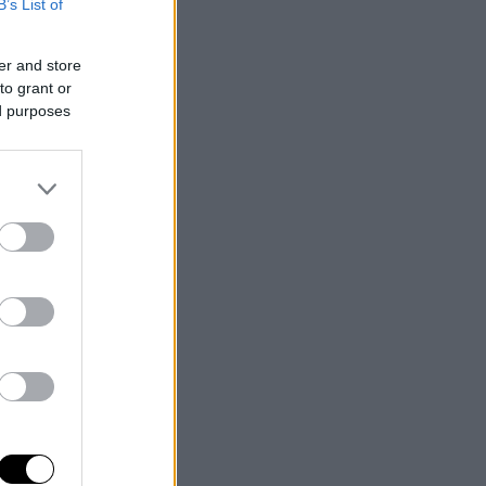
B’s List of
er and store
to grant or
ed purposes