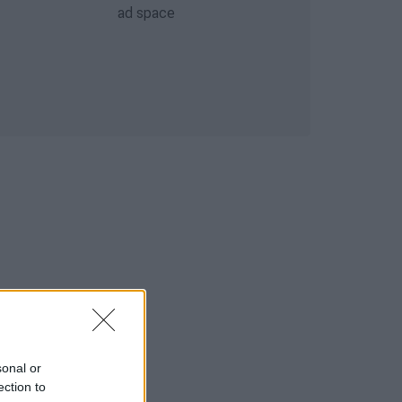
sonal or
ection to