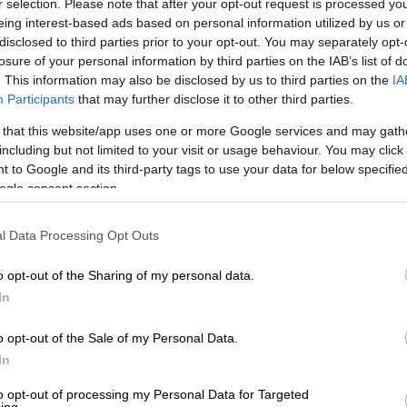
r selection. Please note that after your opt-out request is processed y
eing interest-based ads based on personal information utilized by us or
disclosed to third parties prior to your opt-out. You may separately opt-
losure of your personal information by third parties on the IAB’s list of
. This information may also be disclosed by us to third parties on the
IA
Participants
that may further disclose it to other third parties.
στο Χονγκ Κονγκ (Screenshot)
 that this website/app uses one or more Google services and may gath
including but not limited to your visit or usage behaviour. You may click 
 το ΕΘΝΟΣ στη Google
 to Google and its third-party tags to use your data for below specifi
ogle consent section.
υ επιχειρούσε στη Θάλασσα της Νότιας
οδρής καταιγίδας. Οι ομάδες διάσωσης,
l Data Processing Opt Outs
δες νεκρούς
.
o opt-out of the Sharing of my personal data.
υσαν πλοία και ελικόπτερα για την
In
αρόν έχουν
διασωθεί
τουλάχιστον
τρία
o opt-out of the Sale of my Personal Data.
In
 του Χονγκ Κονγκ έχει δώσει στη
to opt-out of processing my Personal Data for Targeted