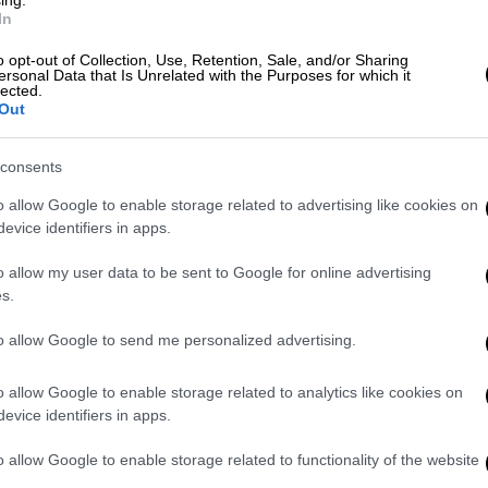
 τη διάσωση του πλοίου, το οποίο
κόπηκε
ing.
In
ια του Χονγκ Κονγκ.
o opt-out of Collection, Use, Retention, Sale, and/or Sharing
ersonal Data that Is Unrelated with the Purposes for which it
lected.
Out
consents
o allow Google to enable storage related to advertising like cookies on
evice identifiers in apps.
o allow my user data to be sent to Google for online advertising
s.
video
to allow Google to send me personalized advertising.
o allow Google to enable storage related to analytics like cookies on
evice identifiers in apps.
o allow Google to enable storage related to functionality of the website