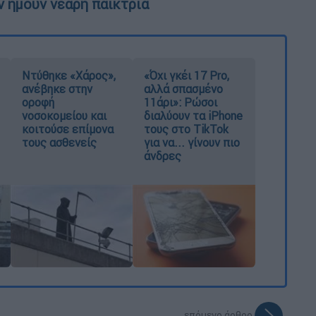
 ήμουν νεαρή παίκτρια
Ντύθηκε «Χάρος»,
«Όχι γκέι 17 Pro,
ανέβηκε στην
αλλά σπασμένο
οροφή
11άρι»: Ρώσοι
νοσοκομείου και
διαλύουν τα iPhone
κοιτούσε επίμονα
τους στο TikTok
τους ασθενείς
για να... γίνουν πιο
άνδρες
επόμενο άρθρο