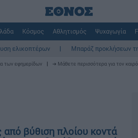
λάδα
Κόσμος
Αθλητισμός
Ψυχαγωγία
F
κοπτέρων
Μπαράζ προκλήσεων της Άγκυρας
δα των εφημερίδων
|
➔ Μάθετε περισσότερα για τον καιρό
ς από βύθιση πλοίου κοντά