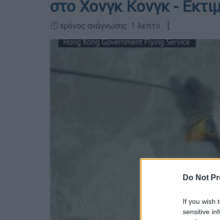
στο Χονγκ Κονγκ - Εκτι
🕛 χρόνος ανάγνωσης: 1 λεπτό ┋
Do Not Pr
If you wish 
sensitive in