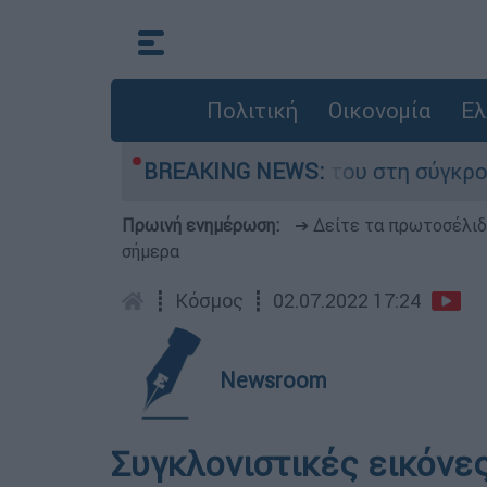
Πολιτική
Οικονομία
Ελ
αμίγο που έχασε τη ζωή του στη σύγκρουση ελι
BREAKING NEWS:
Πρωινή ενημέρωση:
➔ Δείτε τα πρωτοσέλι
σήμερα
┋
Κόσμος
┋
02.07.2022 17:24
Newsroom
Συγκλονιστικές εικόνε