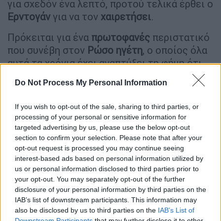
για σχεδόν ένα λεπτό, προτού τελικά έρθει ο
Ερντογάν
για να τον
χαιρετήσει
.
Πρόκειται για ένα
πρωτοφανές
περιστατικό
που συνέβη στον
Ρώσο
ηγέτη
, ο οποίος όλα
αυτά τα χρόνια έχει αναπτύξει τη φήμη ότι
αφήνει
επίτηδες
τους
παγκόσμιους
ηγέτες
Do Not Process My Personal Information
να τον περιμένουν, ακόμα και για ώρες μετά
την προγραμματισμένη ώρα έναρξης των
If you wish to opt-out of the sale, sharing to third parties, or
συνομιλιών.
processing of your personal or sensitive information for
targeted advertising by us, please use the below opt-out
Ορισμένοι
εικάζουν
ότι η κίνηση του
section to confirm your selection. Please note that after your
Ερντογάν
ίσως είναι η
εκδίκησή
του για μια
opt-out request is processed you may continue seeing
interest-based ads based on personal information utilized by
συνάντηση του
2020
στη
Μόσχα
, κατά την
us or personal information disclosed to third parties prior to
οποία ο Ερντογάν περίμενε τόσο πολύ για να
your opt-out. You may separately opt-out of the further
εισέλθει
στην αίθουσα συνεδριάσεων,
disclosure of your personal information by third parties on the
αναφέρει ο
Guardian
.
IAB’s list of downstream participants. This information may
also be disclosed by us to third parties on the
IAB’s List of
Το στιγμιότυπο
Downstream Participants
that may further disclose it to other