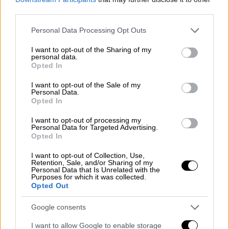
third parties.
Οι δημοσιογράφοι ξεκίνησαν να
τραβούν
Please note that this website/app uses one or more Google
Personal Data Processing Opt Outs
φωτογραφίες
από τη στιγμή που ο
Πούτιν
services and may gather and store information including but
μπήκε στην αίθουσα την Τρίτη με την
not limited to your visit or usage behaviour. You may click to
I want to opt-out of the Sharing of my
personal data.
προσδοκία ότι ο Ερντογάν θα ακολουθούσε
grant or deny consent to Google and its third-party tags to
Opted In
use your data for below specified purposes in below Google
γρήγορα το παράδειγμά του. Αντ' αυτού,
consent section.
I want to opt-out of the Sale of my
έμεινε
όρθιος
εν μέσω του ήχου των
Personal Data.
κλείστρων
των
φωτογραφικών
μηχανών
.
Opted In
I want to opt-out of processing my
Με τα χέρια του ενωμένα μπροστά του, ο
Personal Data for Targeted Advertising.
Ρώσος
ηγέτης εθεάθη να
κουνάει
τα
πόδια
Opted In
του
και να ρουφάει τα μάγουλά του κατά τη
I want to opt-out of Collection, Use,
διάρκεια της αναμονής των 50
Retention, Sale, and/or Sharing of my
Personal Data that Is Unrelated with the
δευτερολέπτων. Τελικά, ο Πούτιν άφησε τα
Purposes for which it was collected.
Opted Out
χέρια του να πέσουν στα πλευρά του με μια
υποψία εκνευρισμού, καθώς ο Ερντογάν
Google consents
εμφανίστηκε μέ άνεση για την καθιερωμένη
I want to allow Google to enable storage
χειραψία.