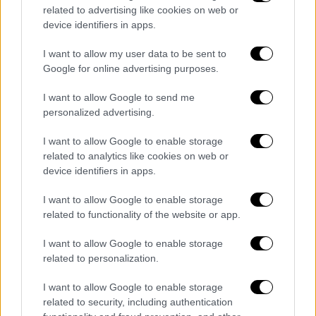
related to advertising like cookies on web or
device identifiers in apps.
...
pic.twitter.com/oyTubLlJtA
I want to allow my user data to be sent to
— Christo Grozev (@christogrozev)
Google for online advertising purposes.
July 19, 2022
I want to allow Google to send me
«Αυτά τα 50 δευτερόλεπτα που ο Ερντογάν
personalized advertising.
ανάγκασε τον
Πούτιν
να περιμένει,
I want to allow Google to enable storage
δείχνοντας εξαντλημένος μπροστά στις
related to analytics like cookies on web or
κάμερες, λένε πολλά για το πόσα έχουν
device identifiers in apps.
αλλάξει μετά την Ουκρανία», ανέφερε σε
I want to allow Google to enable storage
ανάρτησή της στο
Twitter
η Τζόις Καράμ,
related to functionality of the website or app.
ανώτερη ανταποκρίτρια του οργανισμού
μέσων ενημέρωσης της Μέσης Ανατολής
I want to allow Google to enable storage
National News.
related to personalization.
Η Καράμ χαρακτήρισε την ανταλλαγή «γλυκιά
I want to allow Google to enable storage
related to security, including authentication
εκδίκηση» για τον
Ερντογάν
αφού ο
Πούτιν