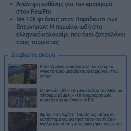
Ανάληψη ευθύνης για τον εμπρησμό
στον RealFm
Με 10€ φτάνεις στον Παράδεισο των
Επτανήσων: Η παραλία-ωδή στο
ελληνικό καλοκαίρι που έχει ξετρελάνει
τους τουρίστες
Διαβάστε ακόμη
Επιστήμονες ανακάλυψαν τον τέταρτο
γνωστό τύπο μεταδοτικού καρκίνου στον
κόσμο
Μουντιάλ 2026: «Θα ανατινάξω τον Μέσι με
τέσσερις βόμβες» - Οι τρομοκρατικές
απειλές που ερεύνησε το FBI
Φρίκη στην Κρήτη: Τουρίστας μπήκε σε
κατάστημα και ρώτησε πόσο «κοστίζει»
ανήλικο κορίτσι για να ασελγήσει πάνω του