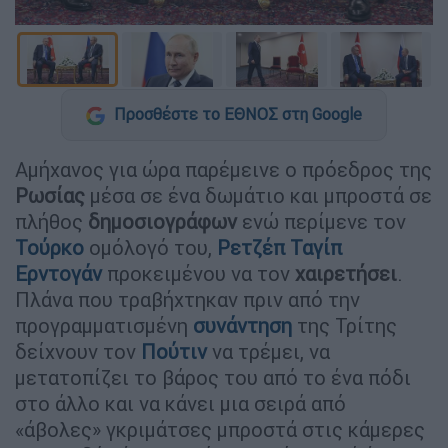
Προσθέστε το ΕΘΝΟΣ στη Google
Αμήχανος για ώρα παρέμεινε ο πρόεδρος της
Ρωσίας
μέσα σε ένα δωμάτιο και μπροστά σε
πλήθος
δημοσιογράφων
ενώ περίμενε τον
Τούρκο
ομόλογό του,
Ρετζέπ
Ταγίπ
Ερντογάν
προκειμένου να τον
χαιρετήσει
.
Πλάνα που τραβήχτηκαν πριν από την
προγραμματισμένη
συνάντηση
της Τρίτης
δείχνουν τον
Πούτιν
να τρέμει, να
μετατοπίζει το βάρος του από το ένα πόδι
στο άλλο και να κάνει μια σειρά από
«άβολες» γκριμάτσες μπροστά στις κάμερες