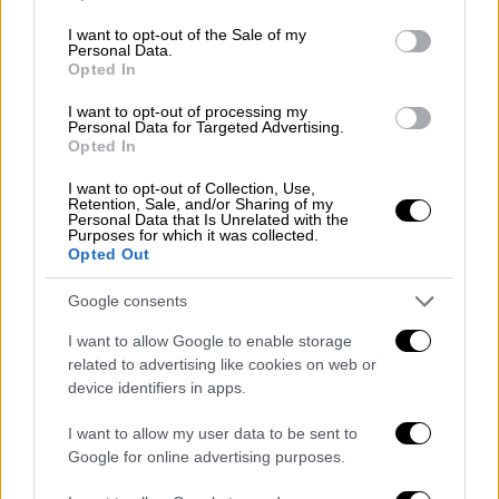
οποίοι συνασπίζονται».
use your data for below specified purposes in below Google
consent section.
I want to opt-out of the Sale of my
Και συνέχισε, αφήνοντας αιχμές για τον
Personal Data.
Opted In
Τούρκο πρόεδρο. «Το γεγονός πως ο
Τούρκος Πρόεδρος βρίσκεται στη
I want to opt-out of processing my
Personal Data for Targeted Advertising.
φωτογραφία αυτή, είναι μια πρόκληση, για να
Opted In
το θέσω ευγενικά. Η Τουρκία βοηθά
I want to opt-out of Collection, Use,
σημαντικά στρατιωτικά την Ουκρανία για να
Retention, Sale, and/or Sharing of my
Personal Data that Is Unrelated with the
αντιμετωπίσει τις επιθέσεις της Ρωσίας. Γι'
Purposes for which it was collected.
αυτό η φωτογραφία αυτή είναι κάτι
Opted Out
παραπάνω από ακατανόητη για μένα, ειδικά
Google consents
από την άποψη ενός μέλους του ΝΑΤΟ».
I want to allow Google to enable storage
ΟΛΕΣ ΟΙ ΕΙΔΗΣΕΙΣ
related to advertising like cookies on web or
device identifiers in apps.
Στο στόχαστρο της κλιματικής αλλαγής η
Ελλάδα: Μεγάλες φωτιές, καύσωνες και
I want to allow my user data to be sent to
Google for online advertising purposes.
μειωμένη υγρασία – Τριπλασιάστηκαν οι
θερμές ημέρες στη χώρα μας