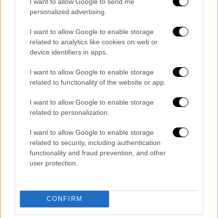
I want to allow Google to send me
personalized advertising.
Κ. Σκρέκας στην «Η»: Σχεδόν 500 εκ. τον
Ιούλιο από το μηχανισμό - Η ελληνική
I want to allow Google to enable storage
πρόταση στο Συμβούλιο υπουργών
related to analytics like cookies on web or
device identifiers in apps.
Ενέργειας
I want to allow Google to enable storage
Τραγωδία στο Μάτι: Συγκλονιστικό
related to functionality of the website or app.
αδημοσίευτο υλικό από τη φωτιά που άφησε
πίσω της πάνω από 100 νεκρούς
I want to allow Google to enable storage
related to personalization.
Απόκοσμο θέαμα: Ορδές μεδουσών
κατέκλυσαν τις ακτές του Ισραήλ
I want to allow Google to enable storage
related to security, including authentication
functionality and fraud prevention, and other
Διαβάστε ακόμη
user protection.
O στρατηγός ήταν σχιζοφρενής, εμμονικός,
πλησίαζε τα 75 όταν τον αντάμωσε η δόξα –
Εκείνος που άλλαξε την πορεία της
Ιστορίας!
CONFIRM
Ελισάβετ Κωνσταντινίδου στο ethnos.gr: