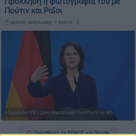
Πρόκληση η φωτογραφία του με
Πούτιν και Ραΐσι
🕛 χρόνος ανάγνωσης: 1 λεπτό ┋
Η Γερμανίδα ΥΠΕΞ (John MacDougall/ Pool Photo via AP)
Προσθέστε το ΕΘΝΟΣ στη Google