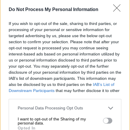
Do Not Process My Personal Information
Προκλητική χαρακτήρισε η Γερμανίδα
Υπουργός Εξωτερικών,
Αναλένα Μπέρμποκ
,
If you wish to opt-out of the sale, sharing to third parties, or
τη φωτογραφία του Τούρκου πρόεδρου,
processing of your personal or sensitive information for
Ρετζέπ Ταγίπ Ερντογάν
στην Τεχεράνη, μαζί
targeted advertising by us, please use the below opt-out
section to confirm your selection. Please note that after your
με τον Πρόεδρο της Ρωσίας και τον Ιρανό
opt-out request is processed you may continue seeing
ομόλογο τους.
interest-based ads based on personal information utilized by
us or personal information disclosed to third parties prior to
Η Αναλένα Μπέρμποκ σε συνέντευξή της
your opt-out. You may separately opt-out of the further
στην
Bild
, κλήθηκε να σχολιάσει τη σχετική
disclosure of your personal information by third parties on the
φωτογραφία, λέγοντας πως «αυτή η
IAB’s list of downstream participants. This information may
also be disclosed by us to third parties on the
IAB’s List of
συνάντηση στην Τεχεράνη δείχνει σε εμάς το
Downstream Participants
that may further disclose it to other
πόσο σημαντικό είναι να έχεις εταίρους που
third parties.
όχι μόνον λένε πως πιστεύουν στο διεθνές
Please note that this website/app uses one or more Google
δίκαιο, αλλά το αποδεικνύουν κιόλας και
Personal Data Processing Opt Outs
services and may gather and store information including but
στην πράξη. Διότι υπάρχουν και αυτοί που
not limited to your visit or usage behaviour. You may click to
I want to opt-out of the Sharing of my
δεν έχουν τις ίδιες αξίες με εμάς και οι
personal data.
grant or deny consent to Google and its third-party tags to
Opted In