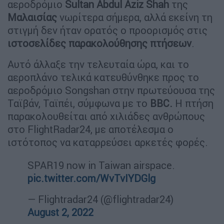
αεροδρόμιο
Sultan Abdul Aziz Shah
της
Μαλαισίας
νωρίτερα σήμερα, αλλά εκείνη τη
στιγμή δεν ήταν ορατός ο προορισμός στις
ιστοσελίδες παρακολούθησης πτήσεων
.
Αυτό άλλαξε την τελευταία ώρα, και το
αεροπλάνο τελικά κατευθύνθηκε προς το
αεροδρόμιο Songshan στην πρωτεύουσα της
Ταϊβάν, Ταϊπέι, σύμφωνα με το
BBC.
Η πτήση
παρακολουθείται από χιλιάδες ανθρώπους
στο FlightRadar24, με αποτέλεσμα ο
ιστότοπος να καταρρεύσει αρκετές φορές.
SPAR19 now in Taiwan airspace.
pic.twitter.com/WvTvIYDGlg
— Flightradar24 (@flightradar24)
August 2, 2022