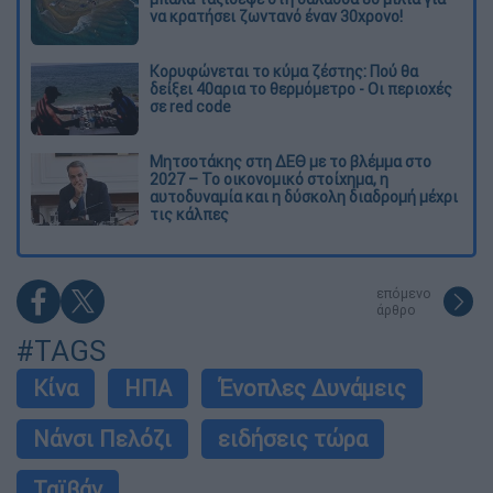
να κρατήσει ζωντανό έναν 30χρονο!
Κορυφώνεται το κύμα ζέστης: Πού θα
δείξει 40αρια το θερμόμετρο - Οι περιοχές
σε red code
Μητσοτάκης στη ΔΕΘ με το βλέμμα στο
2027 – Το οικονομικό στοίχημα, η
αυτοδυναμία και η δύσκολη διαδρομή μέχρι
τις κάλπες
επόμενο
άρθρο
#TAGS
Κίνα
ΗΠΑ
Ένοπλες Δυνάμεις
Νάνσι Πελόζι
ειδήσεις τώρα
Ταϊβάν