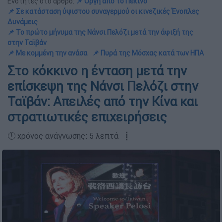
Ενότητες στο άρθρο:
📌 Οργή από το Πεκίνο
📌 Σε κατάσταση ύψιστου συναγερμού οι κινεζικές Ένοπλες
Δυνάμεις
📌 Το πρώτο μήνυμα της Νάνσι Πελόζι μετά την άφιξή της
στην Ταϊβάν
📌 Με κομμένη την ανάσα
📌 Πυρά της Μόσχας κατά των ΗΠΑ
Στο κόκκινο η ένταση μετά την
επίσκεψη της Νάνσι Πελόζι στην
Ταϊβάν: Απειλές από την Κίνα και
στρατιωτικές επιχειρήσεις
🕛 χρόνος ανάγνωσης: 5 λεπτά ┋