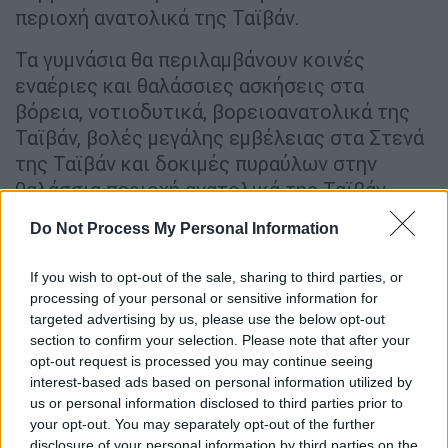
περιοχή ανατολικά της Ταϊβάν.
Τα γυμνάσια θα περιλαμβάνουν κοινές
εναέριες και θαλάσσιες ασκήσεις στα
βόρεια, νοτιοδυτικά, βορειοανατολικά της
Ταϊβάν, βολές μεγάλης εμβέλειας στα Στενά
της Ταϊβάν και δοκιμές πυραύλων στην
θαλάσσια περιοχή ανατολικά της Ταϊβάν,
ανέφερε η Διοίκηση του Ανατολικού
Do Not Process My Personal Information
Διοικητικού Θύλακα.
If you wish to opt-out of the sale, sharing to third parties, or
Το πρώτο μήνυμα της Νάνσι Πελόζι
processing of your personal or sensitive information for
μετά την άφιξή της στην Ταϊβάν
targeted advertising by us, please use the below opt-out
section to confirm your selection. Please note that after your
opt-out request is processed you may continue seeing
interest-based ads based on personal information utilized by
us or personal information disclosed to third parties prior to
your opt-out. You may separately opt-out of the further
disclosure of your personal information by third parties on the