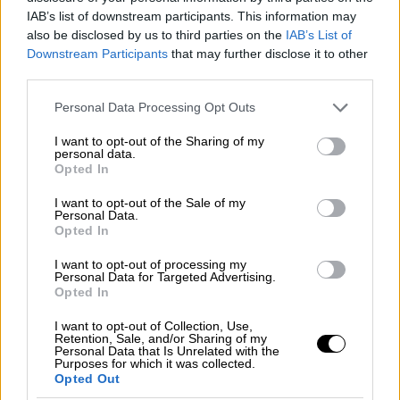
IAB’s list of downstream participants. This information may
video
also be disclosed by us to third parties on the
IAB’s List of
Downstream Participants
that may further disclose it to other
third parties.
Please note that this website/app uses one or more Google
Personal Data Processing Opt Outs
services and may gather and store information including but
Σαφές μήνυμα προς την
Κίνα
επεφύλασσε η
not limited to your visit or usage behaviour. You may click to
I want to opt-out of the Sharing of my
personal data.
grant or deny consent to Google and its third-party tags to
πρόεδρος της
Βουλής των Αντιπροσώπων
Opted In
use your data for below specified purposes in below Google
των ΗΠΑ
Νάνσι Πελόζι
, κατά την άφιξή της
consent section.
I want to opt-out of the Sale of my
στην
Ταϊβάν
. Πρόκειται για την πρώτη
Personal Data.
Opted In
επίσκεψη
υψηλόβαθμου αμερικανού
αξιωματούχου
στο κράτος – που δεν
I want to opt-out of processing my
Personal Data for Targeted Advertising.
αναγνωρίζει η
Κίνα
- εδώ και 25 χρόνια.
Opted In
«Η επίσκεψη της αντιπροσωπείας του
I want to opt-out of Collection, Use,
Κογκρέσου
μας στην
Ταϊβάν
τιμά την
Retention, Sale, and/or Sharing of my
Personal Data that Is Unrelated with the
ακλόνητη δέσμευση της Αμερικής να
Purposes for which it was collected.
Opted Out
υποστηρίξει τη ζωντανή δημοκρατία της