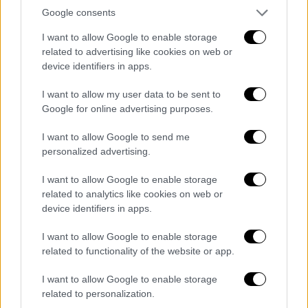
Ταϊβάν
», είπε η
Πελόζι
σε δήλωση λίγο μετά
Google consents
την προσγείωση του αεροσκάφους που την
I want to allow Google to enable storage
μετέφερε.
related to advertising like cookies on web or
device identifiers in apps.
America’s solidarity with the 23
million people of Taiwan is more
I want to allow my user data to be sent to
Google for online advertising purposes.
important today than ever, as the
world faces a choice between
I want to allow Google to send me
autocracy and democracy.
personalized advertising.
— Nancy Pelosi (@SpeakerPelosi)
I want to allow Google to enable storage
August 2, 2022
related to analytics like cookies on web or
device identifiers in apps.
«Η αλληλεγγύη της Αμερικής προς τους 23
I want to allow Google to enable storage
εκατομμύρια ανθρώπους της Ταϊβάν είναι
related to functionality of the website or app.
πιο σημαντική σήμερα από ποτέ, καθώς ο
κόσμος βρίσκεται αντιμέτωπος με μια
I want to allow Google to enable storage
related to personalization.
επιλογή μεταξύ απολυταρχίας και