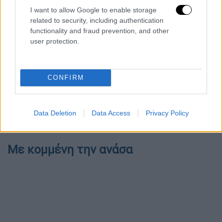
δημοκρατίας», είπε χαρακτηριστικά.
I want to allow Google to enable storage
related to security, including authentication
BREAKING: House Speaker Nancy
functionality and fraud prevention, and other
Pelosi lands in Taiwan despite
user protection.
warning from China of "serious
consequences"
https://t.co/jn8limUSe7
CONFIRM
pic.twitter.com/bnPDdGPrQL
— CNBC Now (@CNBCnow)
August 2,
Data Deletion
Data Access
Privacy Policy
2022
Με κομμένη την ανάσα