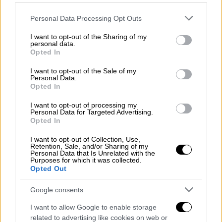
διαχειρίζεται
το
ακίνητο
, ο οποίος διέψευσε
ότι οι συγκεκριμένοι ένοικοι ήταν Ρώσοι:
Please note that this website/app uses one or more Google
Personal Data Processing Opt Outs
«
Οι ένοικοι δεν ήταν Ρώσοι, αλλά δεν μπορώ
services and may gather and store information including but
not limited to your visit or usage behaviour. You may click to
I want to opt-out of the Sharing of my
να πω περισσότερα γιατί εμπίπτει στο
personal data.
grant or deny consent to Google and its third-party tags to
απόρρητο για την ιδιωτική τους ζωή
».
Opted In
use your data for below specified purposes in below Google
Ωστόσο, η εφημερίδα ανέφερε ότι οι
consent section.
I want to opt-out of the Sale of my
ενοικιαστές είναι πιθανότατα ρωσικής
Personal Data.
Opted In
καταγωγής
, «αλλά έχουν από καιρό την
κατοικία τους στο Λονδίνο και ίσως την
I want to opt-out of processing my
Personal Data for Targeted Advertising.
αγγλική υπηκοότητα
».
Opted In
Ο Ζελένσκι ζητά από την ΕΕ να μην
I want to opt-out of Collection, Use,
Retention, Sale, and/or Sharing of my
δίνει βίζα σε Ρώσους
Personal Data that Is Unrelated with the
Purposes for which it was collected.
Opted Out
Σημειώνεται ότι από τότε που οι ρωσικές
Google consents
δυνάμεις εισήλθαν στην Ουκρανία τον
Φεβρουάριο, ο Ζελένσκι προέτρεψε την ΕΕ
I want to allow Google to enable storage
να αρνηθεί τη χορήγηση βίζας στους Ρώσους
related to advertising like cookies on web or