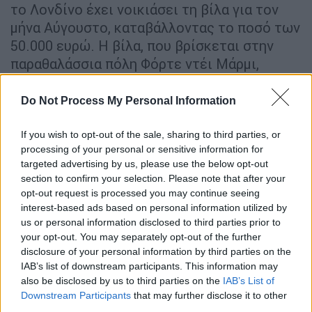
το Λονδίνο έχει νοικιάσει τη βίλα για τον
μήνα Αύγουστο, καταβάλλοντας το ποσό των
50.000 ευρώ. Η βίλα, που βρίσκεται στην
παραθαλάσσια πόλη Φόρτε ντέι Μάρμι,
αγοράστηκε από τον Ζελένσκι έναντι
τεσσάρων εκατομμυρίων ευρώ όταν ο
Do Not Process My Personal Information
Ουκρανός ηγέτης ήταν ακόμη ηθοποιός,
πρόσθεσε το δημοσίευμα.
If you wish to opt-out of the sale, sharing to third parties, or
processing of your personal or sensitive information for
Φωτογραφίες που ανήρτησε το ζευγάρι στα
targeted advertising by us, please use the below opt-out
section to confirm your selection. Please note that after your
μέσα κοινωνικής δικτύωσης επιβεβαίωσαν
opt-out request is processed you may continue seeing
ότι διέμεναν στο ακίνητο του Ζελένσκι,
interest-based ads based on personal information utilized by
ανέφερε η Il Tirreno.
us or personal information disclosed to third parties prior to
your opt-out. You may separately opt-out of the further
Τι απαντά ο μεσίτης
disclosure of your personal information by third parties on the
IAB’s list of downstream participants. This information may
Από την πλευρά της, η Corriere Della Serra,
also be disclosed by us to third parties on the
IAB’s List of
επικοινώνησε με τον
μεσίτη
που
Downstream Participants
that may further disclose it to other
third parties.