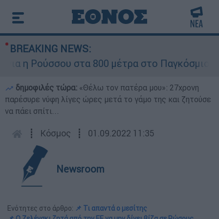
BREAKING NEWS:
α η Ρούσσου στα 800 μέτρα στο Παγκόσμιο Πρω
δημοφιλές τώρα:
«Θέλω τον πατέρα μου»: 27χρονη
παρέσυρε νύφη λίγες ώρες μετά το γάμο της και ζητούσε
να πάει σπίτι...
┋
Κόσμος
┋
01.09.2022 11:35
Newsroom
Ενότητες στο άρθρο:
📌 Τι απαντά ο μεσίτης
📌 Ο Ζελένσκι ζητά από την ΕΕ να μην δίνει βίζα σε Ρώσους