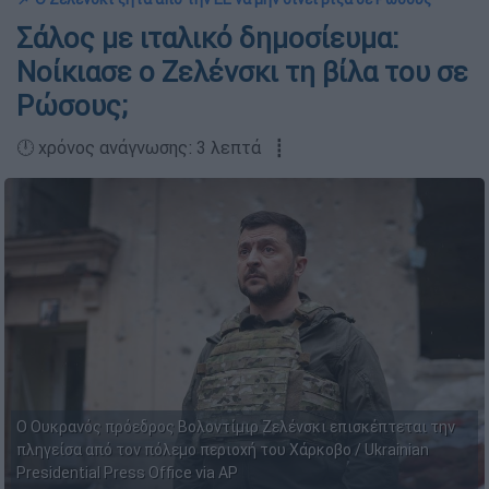
Σάλος με ιταλικό δημοσίευμα:
Νοίκιασε ο Ζελένσκι τη βίλα του σε
Ρώσους;
🕛 χρόνος ανάγνωσης: 3 λεπτά ┋
Ο Ουκρανός πρόεδρος Βολοντίμιρ Ζελένσκι επισκέπτεται την
πληγείσα από τον πόλεμο περιοχή του Χάρκοβο / Ukrainian
Presidential Press Office via AP