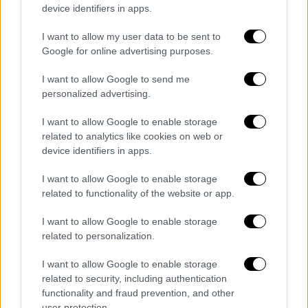
device identifiers in apps.
επισκέπτες. Ο ρωσικός λαός, δήλωσε στην
Washington Post
νωρίτερα αυτό το μήνα, "θα
I want to allow my user data to be sent to
πρέπει να ζει στον δικό του κόσμο μέχρι να
Google for online advertising purposes.
αλλάξει τη φιλοσοφία του
".
I want to allow Google to send me
Τον Μάρτιο, ο Ζελένσκι κάλεσε
personalized advertising.
συγκεκριμένα την ιταλική κυβέρνηση να
I want to allow Google to enable storage
"μπλοκάρει όλα τα [ρωσικά] ακίνητα, τους
related to analytics like cookies on web or
λογαριασμούς και τα γιοτ, από το
device identifiers in apps.
Scheherazade μέχρι τα μικρότερα",
I want to allow Google to enable storage
αναφερόμενος σε ένα σούπερ γιοτ 140
related to functionality of the website or app.
μέτρων (460 πόδια) που φέρεται να ανήκει
σε πλούσιο Ρώσο ιδιώτη και ήταν
I want to allow Google to enable storage
related to personalization.
αγκυροβολημένο στο ιταλικό λιμάνι Marina
di Carrara.
I want to allow Google to enable storage
related to security, including authentication
Εκτός από τη βίλα του Ζελένσκι στην
functionality and fraud prevention, and other
Τοσκάνη, ο Ουκρανός πρόεδρος και ο στενός
user protection.