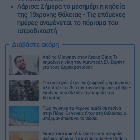
Λάρισα: Σήμερα το μεσημέρι η κηδεία
της 19χρονης Θάλειας - Τις επόμενες
ημέρες αναμένεται το πόρισμα του
ιατροδικαστή
Διαβάστε ακόμη
Από το Μίσιγκαν στον Λευκό Οίκο: Τι
σημαίνει η νίκη του Αμπντούλ Ελ-Σαγέντ
για τους Δημοκρατικούς
O στρατηγός ήταν σχιζοφρενής, εμμονικός,
πλησίαζε τα 75 όταν τον αντάμωσε η δόξα –
Εκείνος που άλλαξε την πορεία της
Ιστορίας!
Πώς πνίγηκε το 4χρονο παιδί σε πισίνα
στην Πάρο: Οι γονείς ήταν στη θάλασσα, ο
μπάρμαν έπεσε να το σώσει
Εκρηκτικό κοκτέιλ ζέστης και ισχυρών
ανέμων σήμερα: Σε κατάσταση Red Code η