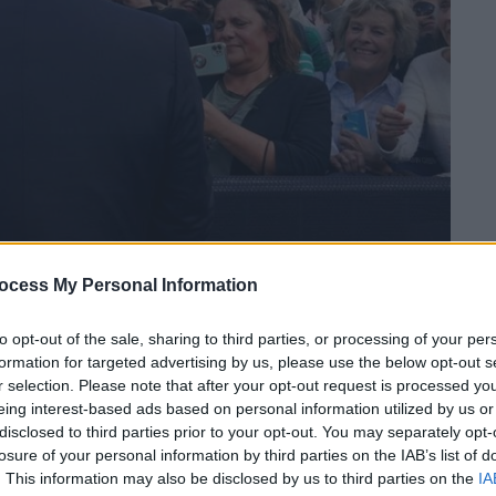
ocess My Personal Information
 το ΕΘΝΟΣ στη Google
to opt-out of the sale, sharing to third parties, or processing of your per
φρουροί ασφαλείας του
βασιλιά Καρόλου Γ'
formation for targeted advertising by us, please use the below opt-out s
τικά μέλη έχει γίνει
viral
στο διαδίκτυο τα
r selection. Please note that after your opt-out request is processed y
eing interest-based ads based on personal information utilized by us or
disclosed to third parties prior to your opt-out. You may separately opt-
losure of your personal information by third parties on the IAB’s list of
φορά στο
TikTok
από έναν άνδρα με το
. This information may also be disclosed by us to third parties on the
IA
ίος πιστεύει ότι τα «πραγματικά χέρια» των