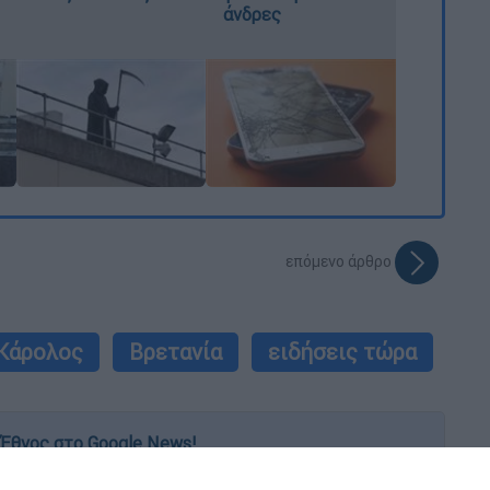
άνδρες
επόμενο άρθρο
 Κάρολος
Βρετανία
ειδήσεις τώρα
Έθνος στο Google News!
 λεπτό, με την υπογραφή του www.ethnos.gr