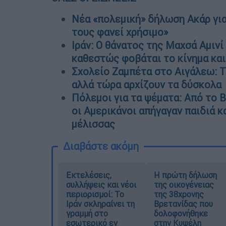
Νέα «πολεμική» δήλωση Ακάρ για
τους φανεί χρήσιμο»
Ιράν: Ο θάνατος της Μαχσά Αμινί 
καθεστώς φοβάται το κίνημα και
Σχολείο Ζαμπέτα στο Αιγάλεω: 
αλλά τώρα αρχίζουν τα δύσκολα
Πόλεμοι για τα ψέματα: Από το Β
οι Αμερικάνοι απήγαγαν παιδιά κ
μέλισσας
Διαβάστε ακόμη
Εκτελέσεις,
Η πρώτη δήλωση
συλλήψεις και νέοι
της οικογένειας
περιορισμοί: Το
της 38χρονης
Ιράν σκληραίνει τη
Βρετανίδας που
γραμμή στο
δολοφονήθηκε
εσωτερικό εν
στην Κυψέλη