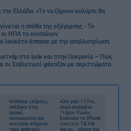
 την Ελλάδα: «Το να ξέρουν κολύμπι θα
γίνεται η σπίθα της εξέγερσης - Το
 οι ΗΠΑ το ενισχύουν
Το λουκέτο έσπασε με την απαλλοτρίωση
ιετνάμ στο Ιράκ και στην Ουκρανία – Πώς
αι οι Σοβιετικοί ψέκαζαν με περιττώματα
Ντύθηκε «Χάρος»,
«Όχι γκέι 17 Pro,
ανέβηκε στην
αλλά σπασμένο
οροφή
11άρι»: Ρώσοι
νοσοκομείου και
διαλύουν τα iPhone
κοιτούσε επίμονα
τους στο TikTok
τους ασθενείς
για να... γίνουν πιο