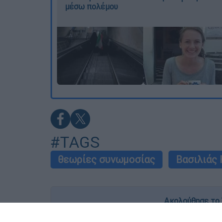
μέσω πολέμου
#TAGS
θεωρίες συνωμοσίας
Βασιλιάς
Ακολούθησε το 
Live όλες οι εξελίξεις λεπτό προς