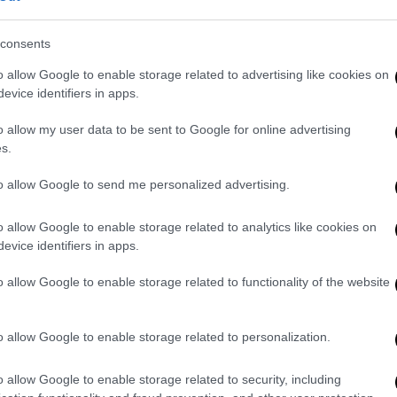
consents
o allow Google to enable storage related to advertising like cookies on
evice identifiers in apps.
o allow my user data to be sent to Google for online advertising
s.
πιο διαδεδομένες» και «πιο επικίνδυνες»
 NPR η Kathryn Olmsted, καθηγήτρια
to allow Google to send me personalized advertising.
φόρνιας στο Ντέιβις
.
o allow Google to enable storage related to analytics like cookies on
ωμοσίας στο διαδίκτυο. Η κλίμακα είναι
evice identifiers in apps.
οβαν
, διευθύντρια έρευνας στο
Κέντρο
o allow Google to enable storage related to functionality of the website
and Public Policy
της Σχολής Κένεντι του
κεφτόμαστε] ως επίθεση στην αλυσίδα
ψέματα αυτής της κλίμακας εκτοπίζουν τις
o allow Google to enable storage related to personalization.
o allow Google to enable storage related to security, including
δώ και καιρό τις θεωρίες συνωμοσίας ως