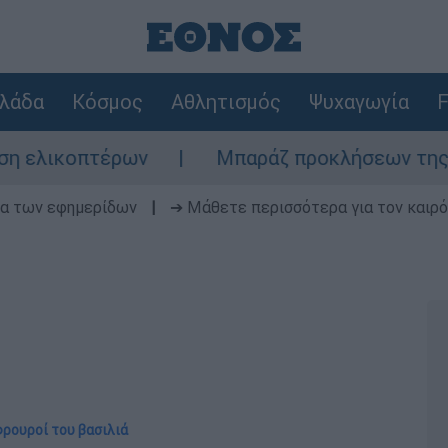
λάδα
Κόσμος
Αθλητισμός
Ψυχαγωγία
F
τέρων
Μπαράζ προκλήσεων της Άγκυρας στο
δα των εφημερίδων
|
➔ Μάθετε περισσότερα για τον καιρό
φρουροί του βασιλιά