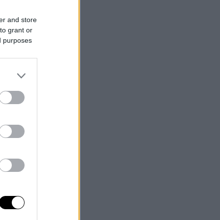
er and store
to grant or
ed purposes