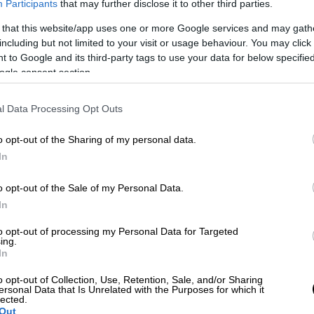
Participants
that may further disclose it to other third parties.
εμάτα
όπλα
που είναι
κρυμμένα
κάτω από τα
 that this website/app uses one or more Google services and may gath
τρώσει πάνω από
27 εκατομμύρια προβολές
including but not limited to your visit or usage behaviour. You may click 
εκείνων που λένε ότι η
θεωρία είναι «κοινή
 to Google and its third-party tags to use your data for below specifi
τι ο
Jason
πιάνει τα κορόνα - γράμματα.
ogle consent section.
l Data Processing Opt Outs
o opt-out of the Sharing of my personal data.
In
o opt-out of the Sale of my Personal Data.
In
to opt-out of processing my Personal Data for Targeted
ing.
video
In
o opt-out of Collection, Use, Retention, Sale, and/or Sharing
ersonal Data that Is Unrelated with the Purposes for which it
lected.
Out