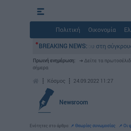
Πολιτική
Οικονομία
Ελ
γο που έχασε τη ζωή του στη σύγκρουση ελικοπ
BREAKING NEWS:
Πρωινή ενημέρωση:
➔ Δείτε τα πρωτοσέλι
σήμερα
┋
Κόσμος
┋
24.09.2022 11:27
Newsroom
Ενότητες στο άρθρο:
📌 Θεωρίες συνωμοσίας
📌 Οι 