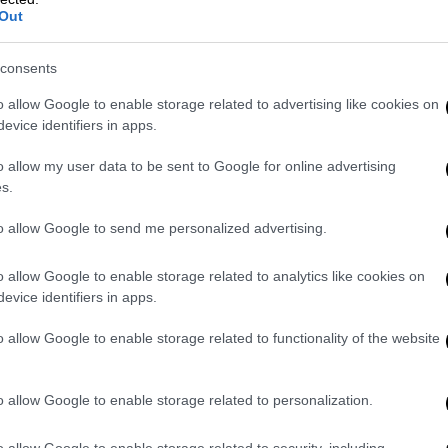
α: «Τεταμένη η κατάσταση», λέει ο
Out
οαναγγέλλει «πολύ δύσκολη απόφαση»
consents
o allow Google to enable storage related to advertising like cookies on
evice identifiers in apps.
ις τέσσερις περιφέρειες που
Πούτιν
o allow my user data to be sent to Google for online advertising
s.
to allow Google to send me personalized advertising.
ιμίρ
Πούτιν
επέβαλε στρατιωτικό νόμο στις
o allow Google to enable storage related to analytics like cookies on
σχυρίζεται ότι έχει προσαρτήσει:
Λούχανσκ,
evice identifiers in apps.
o allow Google to enable storage related to functionality of the website
 αν υπάρχει, που θα κάνει εκεί: σίγουρα δεν
 να καταθέσουν τα όπλα τους. Το Κίεβο
 χαμένα εδάφη.
o allow Google to enable storage related to personalization.
o allow Google to enable storage related to security, including