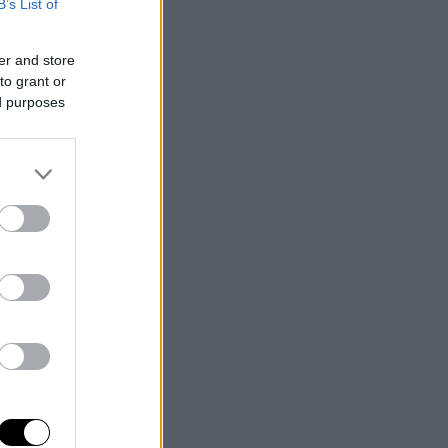
B’s List of
er and store
to grant or
ed purposes