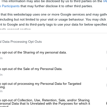
. This information may also be disclosed by us to third parties on the
IA
Participants
that may further disclose it to other third parties.
 that this website/app uses one or more Google services and may gath
including but not limited to your visit or usage behaviour. You may click 
 to Google and its third-party tags to use your data for below specifi
ogle consent section.
l Data Processing Opt Outs
o opt-out of the Sharing of my personal data.
In
εν είναι: «Συγγνώμη, έκανα ένα τεράστιο
. Είναι η αυστηρότερη ασφάλεια. Όχι μόνο
o opt-out of the Sale of my Personal Data.
ολόκληρη τη
Ρωσία
, καθώς διπλασιάζει τα
In
to opt-out of processing my Personal Data for Targeted
ing.
In
o opt-out of Collection, Use, Retention, Sale, and/or Sharing
ersonal Data that Is Unrelated with the Purposes for which it
lected.