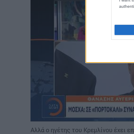
authenti
Αλλά ο ηγέτης του Κρεμλίνου έχει ε