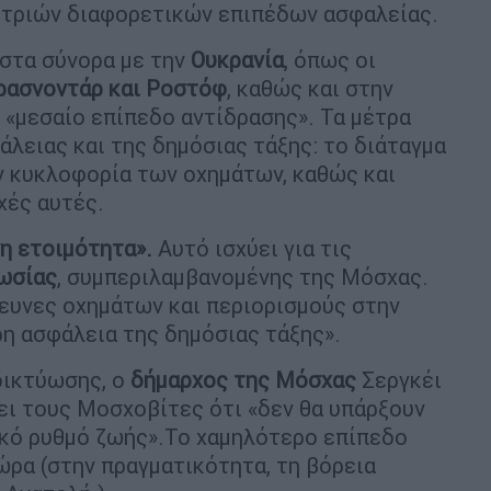
ή τριών διαφορετικών επιπέδων ασφαλείας.
 στα σύνορα με την
Ουκρανία
, όπως οι
ρασνοντάρ και Ροστόφ
, καθώς και στην
 «μεσαίο επίπεδο αντίδρασης». Τα μέτρα
άλειας και της δημόσιας τάξης: το διάταγμα
ν κυκλοφορία των οχημάτων, καθώς και
χές αυτές.
νη ετοιμότητα».
Αυτό ισχύει για τις
ωσίας
, συμπεριλαμβανομένης της Μόσχας.
ευνες οχημάτων και περιορισμούς στην
η ασφάλεια της δημόσιας τάξης».
δικτύωσης, ο
δήμαρχος της Μόσχας
Σεργκέι
ει τους Μοσχοβίτες ότι «δεν θα υπάρξουν
ικό ρυθμό ζωής».Το χαμηλότερο επίπεδο
ώρα (στην πραγματικότητα, τη βόρεια