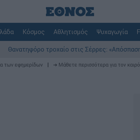
λάδα
Κόσμος
Αθλητισμός
Ψυχαγωγία
F
όρο τροχαίο στις Σέρρες: «Απόσπαση προσοχής 
δα των εφημερίδων
|
➔ Μάθετε περισσότερα για τον καιρό