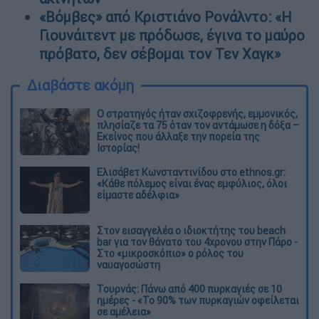
«Βόμβες» από Κριστιάνο Ρονάλντο: «Η
Γιουνάιτεντ με πρόδωσε, έγινα το μαύρο
πρόβατο, δεν σέβομαι τον Τεν Χαγκ»
Διαβάστε ακόμη
O στρατηγός ήταν σχιζοφρενής, εμμονικός,
πλησίαζε τα 75 όταν τον αντάμωσε η δόξα –
Εκείνος που άλλαξε την πορεία της
Ιστορίας!
Ελισάβετ Κωνσταντινίδου στο ethnos.gr:
«Κάθε πόλεμος είναι ένας εμφύλιος, όλοι
είμαστε αδέλφια»
Στον εισαγγελέα ο ιδιοκτήτης του beach
bar για τον θάνατο του 4χρονου στην Πάρο -
Στο «μικροσκόπιο» ο ρόλος του
ναυαγοσώστη
Τουρνάς: Πάνω από 400 πυρκαγιές σε 10
ημέρες - «Το 90% των πυρκαγιών οφείλεται
σε αμέλεια»