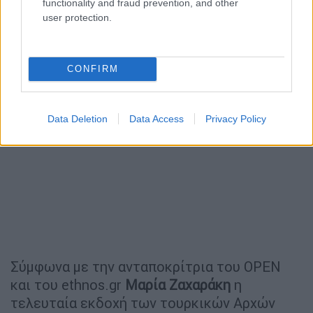
functionality and fraud prevention, and other
user protection.
CONFIRM
Data Deletion
Data Access
Privacy Policy
Σύμφωνα με την ανταποκρίτρια του OPEN
και του ethnos.gr
Μαρία
Ζαχαράκη
η
τελευταία εκδοχή των τουρκικών Αρχών