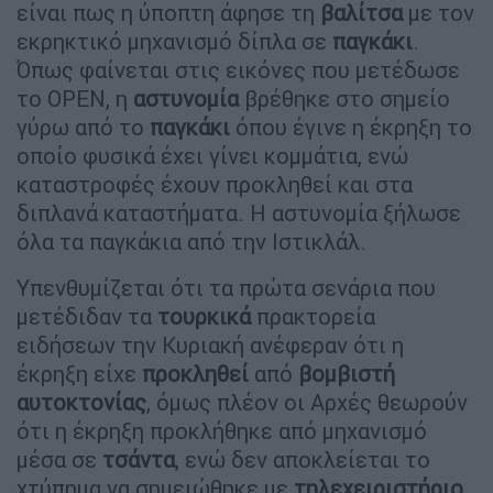
είναι πως η ύποπτη άφησε τη
βαλίτσα
με τον
εκρηκτικό μηχανισμό δίπλα σε
παγκάκι
.
Όπως φαίνεται στις εικόνες που μετέδωσε
το OPEN, η
αστυνομία
βρέθηκε στο σημείο
γύρω από το
παγκάκι
όπου έγινε η έκρηξη το
οποίο φυσικά έχει γίνει κομμάτια, ενώ
καταστροφές έχουν προκληθεί και στα
διπλανά καταστήματα. Η αστυνομία ξήλωσε
όλα τα παγκάκια από την Ιστικλάλ.
Υπενθυμίζεται ότι τα πρώτα σενάρια που
μετέδιδαν τα
τουρκικά
πρακτορεία
ειδήσεων την Κυριακή ανέφεραν ότι η
έκρηξη είχε
προκληθεί
από
βομβιστή
αυτοκτονίας
, όμως πλέον οι Αρχές θεωρούν
ότι η έκρηξη προκλήθηκε από μηχανισμό
μέσα σε
τσάντα
, ενώ δεν αποκλείεται το
χτύπημα να σημειώθηκε με
τηλεχειριστήριο
,