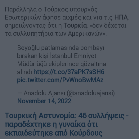
Παράλληλα ο Τούρκος υπουργός
Εσωτερικών άφησε αιχμές και για τις
ΗΠΑ
,
σημειώνοντας ότι η
Τουρκία
, «δεν δέχεται
τα συλλυπητήρια των Αμερικανών».
Beyoğlu patlamasında bombayı
bırakan kişi İstanbul Emniyet
Müdürlüğü ekiplerince gözaltına
alındı
https://t.co/37aPK7sSH6
pic.twitter.com/PvWnoBwMAz
— Anadolu Ajansı (@anadoluajansi)
November 14, 2022
Τουρκική Αστυνομία: 46 συλλήψεις -
παραδέχτηκε η γυναίκα ότι
εκπαιδεύτηκε από Κούρδους