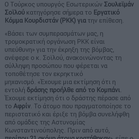
Ο Τούρκος υπουργός Εσωτερικών
Σουλεϊμάν
Σοϊλού
κατηγόρησε σήμερα το
Εργατικό
Κόμμα Κουρδιστάν (PKK) για
την επίθεση.
«Βάσει των συμπερασμάτων μας, η
τρομοκρατική οργάνωση PKK είναι
υπεύθυνη» για την έκρηξη της βόμβας,
ανέφερε ο κ. Σοϊλού, ανακοινώνοντας τη
σύλληψη προσώπου που φέρεται να
τοποθέτησε τον εκρηκτικό
μηχανισμό. «Έχουμε μια εκτίμηση ότι η
εντολή
δράσης προήλθε από το Κομπάνι
.
Έχουμε εκτίμηση ότι ο δράστης πέρασε από
το
Αφρίν
. Το άτομο που πραγματοποίησε το
περιστατικό και έριξε τη βόμβα συνελήφθη
από ομάδες της Αστυνομίας
Κωνσταντινούπολης. Πριν από αυτό,
περίπου 21 ακόμη άτομα
κρατήθηκαν
», είπε ο