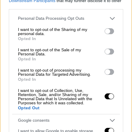
Downstream Participants
that may further disclose it to other
third parties.
Μάλιστα, στα
τουρκικά ΜΜΕ
κυκλοφορούν
Please note that this website/app uses one or more Google
Personal Data Processing Opt Outs
και οι
φωτογραφίες της υπόπτου
:
services and may gather and store information including but
not limited to your visit or usage behaviour. You may click to
I want to opt-out of the Sharing of my
personal data.
grant or deny consent to Google and its third-party tags to
Turkish media publish the photos
Opted In
use your data for below specified purposes in below Google
showing the arrest of Istanbul
consent section.
I want to opt-out of the Sale of my
bomber
pic.twitter.com/WDRklpdjYs
Personal Data.
Opted In
— Ragıp Soylu (@ragipsoylu)
I want to opt-out of processing my
November 14, 2022
Personal Data for Targeted Advertising.
Opted In
Από την επίθεση στην
πλατεία Ταξίμ
, έχουν
I want to opt-out of Collection, Use,
χάσει τη ζωή τους έξι άνθρωποι και άλλοι
81
Retention, Sale, and/or Sharing of my
Personal Data that Is Unrelated with the
τραυματίστηκαν. Οι τουρκικές Αρχές
Purposes for which it was collected.
Opted Out
ανακοίνωσαν ότι νεκροί από την επίθεση
είναι δύο άνδρες, δύο γυναίκες και δύο
Google consents
παιδιά
, όλοι τους
Τούρκοι
. Ανάμεσά τους
I want to allow Google to enable storage