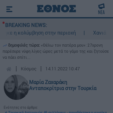
BREAKING NEWS:
η κολύμβηση στην περιοχή
Χανιά: 24χρονο
δημοφιλές τώρα:
«Θέλω τον πατέρα μου»: 27χρονη
παρέσυρε νύφη λίγες ώρες μετά το γάμο της και ζητούσε
να πάει σπίτι...
┋
Κόσμος
┋
14.11.2022 10:47
Μαρία Ζαχαράκη
Ανταποκρίτρια στην Τουρκία
Ενότητες στο άρθρο:
📌 Τουρκική Αστυνομία: 46 συλλήψεις - παραδέχτηκε η γυναίκα