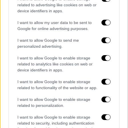
είναι ένας άνδρας 34 ετών με την κόρη του
related to advertising like cookies on web or
και μία 38χρονη με την 15χρονη κόρη της. Το
device identifiers in apps.
μεγαλύτερο σε ηλικία θύμα είναι
40
ετών
και
η γυναίκα του
27 ετών
.
I want to allow my user data to be sent to
Google for online advertising purposes.
I want to allow Google to send me
personalized advertising.
I want to allow Google to enable storage
related to analytics like cookies on web or
video
device identifiers in apps.
I want to allow Google to enable storage
related to functionality of the website or app.
I want to allow Google to enable storage
related to personalization.
I want to allow Google to enable storage
related to security, including authentication