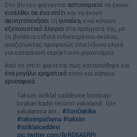
Στο βίντεο φαίνονται
αστυνομικοί
να έχουν
εισέλθει σε ένα
σπίτι
και να έχουν
ακινητοποιήσει
τη
γυναίκα
, ενώ κάνουν
εξονυχιστικό έλεγχο
στα πράγματά της, με
τη βοήθεια ειδικά ειδικευμένου σκύλου,
αναζητώντας προφανώς επικίνδυνα υλικά
για κατασκευή εκρηκτικού μηχανισμού.
Από το σπίτι φαίνεται πως κατασχέθηκε και
ένα μεγάλο χρηματικό
ποσό και κάποια
χρυσαφικά
.
Taksim istiklal caddesine bombayı
bırakan kadın terörist yakalandı. İşte
yakalanma anı…
#SonDakika
#taksimpatlama
#taksim
#istiklalcaddesi
pic.twitter.com/BrRD5A5RPr