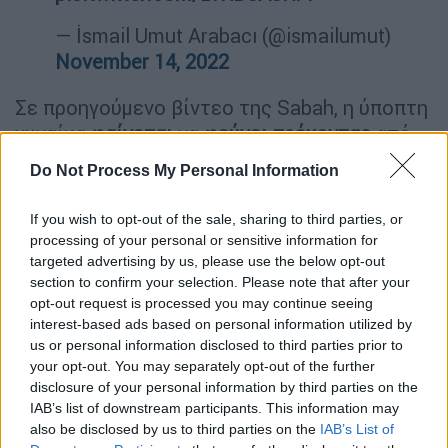
— İsmail Umut Arabacı (@ismailumut)
November 14, 2022
Σε προηγούμενο βίντεο της Sabah, η ύποπτη
γυναίκα
φαίνεται
να
φεύγει τρέχοντας
από
το
σημείο
λίγο πριν την έκρηξη, αφού άφησε,
Do Not Process My Personal Information
όπως δείχνουν τα στοιχεία, μια
τσάντα με
εκρηκτικό μηχανισμό
δίπλα σε
παγκάκι
.
If you wish to opt-out of the sale, sharing to third parties, or
processing of your personal or sensitive information for
targeted advertising by us, please use the below opt-out
section to confirm your selection. Please note that after your
opt-out request is processed you may continue seeing
interest-based ads based on personal information utilized by
us or personal information disclosed to third parties prior to
your opt-out. You may separately opt-out of the further
video
disclosure of your personal information by third parties on the
IAB’s list of downstream participants. This information may
also be disclosed by us to third parties on the
IAB’s List of