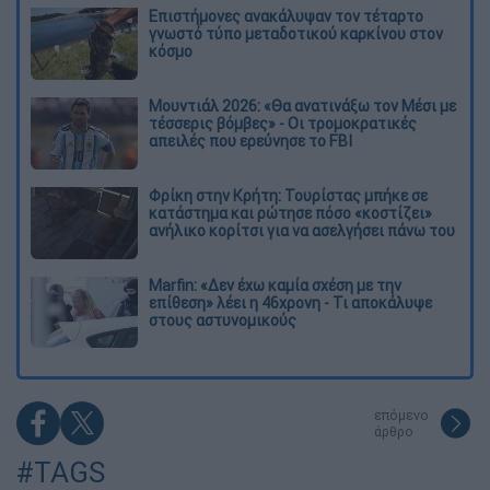
Επιστήμονες ανακάλυψαν τον τέταρτο
γνωστό τύπο μεταδοτικού καρκίνου στον
κόσμο
Μουντιάλ 2026: «Θα ανατινάξω τον Μέσι με
τέσσερις βόμβες» - Οι τρομοκρατικές
απειλές που ερεύνησε το FBI
Φρίκη στην Κρήτη: Τουρίστας μπήκε σε
κατάστημα και ρώτησε πόσο «κοστίζει»
ανήλικο κορίτσι για να ασελγήσει πάνω του
Marfin: «Δεν έχω καμία σχέση με την
επίθεση» λέει η 46χρονη - Τι αποκάλυψε
στους αστυνομικούς
επόμενο
άρθρο
#TAGS