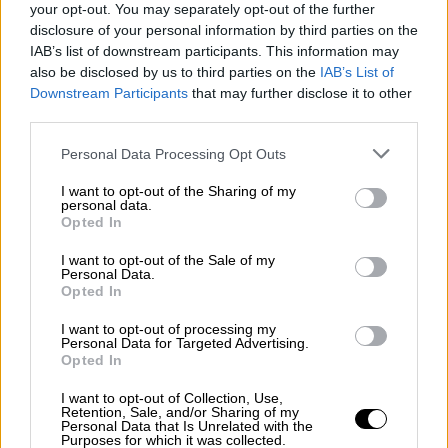
your opt-out. You may separately opt-out of the further
disclosure of your personal information by third parties on the
IAB’s list of downstream participants. This information may
also be disclosed by us to third parties on the
IAB’s List of
Downstream Participants
that may further disclose it to other
third parties.
copyright Ap Photos
Please note that this website/app uses one or more Google
Personal Data Processing Opt Outs
services and may gather and store information including but
Βόρεια Κορέα: Χρόνια πολλά Κιμ…
not limited to your visit or usage behaviour. You may click to
I want to opt-out of the Sharing of my
personal data.
grant or deny consent to Google and its third-party tags to
Opted In
Θεωρούμενη ως μία από τις πιο εχθρικές
use your data for below specified purposes in below Google
consent section.
χώρες στον κόσμο προς τους Χριστιανούς, η
I want to opt-out of the Sale of my
Personal Data.
Βόρεια Κορέα
δεν επιβάλλει επίσημους
Opted In
περιορισμούς στη χριστιανική θρησκεία,
I want to opt-out of processing my
αλλά εξακολουθεί να απέχει πολύ από τις
Personal Data for Targeted Advertising.
κοινώς ασκούμενες παραδόσεις της, όπως ο
Opted In
εορτασμός της παραμονής των
I want to opt-out of Collection, Use,
Χριστουγέννων στις 24 Δεκεμβρίου – μια
Retention, Sale, and/or Sharing of my
Personal Data that Is Unrelated with the
ημέρα που οι Βορειοκορεάτες γιορτάζουν
Purposes for which it was collected.