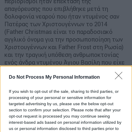
περιορισμοί ήταν επέκταση της
απαγόρευσης που επιβλήθηκε μετά τη
δολοφονία νεαρού που ήταν ντυμένος σαν
Πατέρας των Χριστουγέννων το 2014
(Father Christmas είναι το παραδοσιακό
αγγλικό όνομα για την προσωποποίηση των
Χριστουγέννων και Father Frost στη Ρωσία)
και την τραγική υπόθεση ανθρωποκτονίας
ενός άνδρα ντυμένου Άγιου Βασίλη που είχε
μαχαιρωθεί μέχρι θανάτου το 2011.
Γιορτάζεις τα Χριστούγεννα στο
Do Not Process My Personal Information
Τατζικιστάν; Πέθανες!
If you wish to opt-out of the sale, sharing to third parties, or
processing of your personal or sensitive information for
targeted advertising by us, please use the below opt-out
section to confirm your selection. Please note that after your
opt-out request is processed you may continue seeing
interest-based ads based on personal information utilized by
us or personal information disclosed to third parties prior to