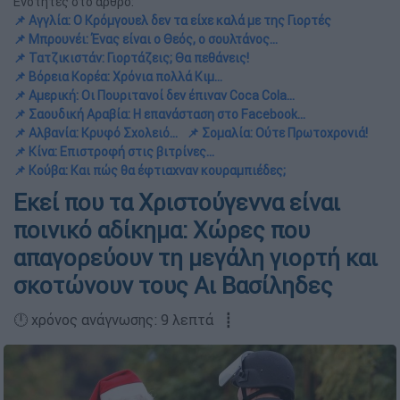
Ενότητες στο άρθρο:
📌 Αγγλία: Ο Κρόμγουελ δεν τα είχε καλά με της Γιορτές
📌 Μπρουνέι: Ένας είναι ο Θεός, ο σουλτάνος…
📌 Τατζικιστάν: Γιορτάζεις; Θα πεθάνεις!
📌 Βόρεια Κορέα: Χρόνια πολλά Κιμ…
📌 Αμερική: Οι Πουριτανοί δεν έπιναν Coca Cola…
📌 Σαουδική Αραβία: Η επανάσταση στο Facebook...
📌 Αλβανία: Κρυφό Σχολειό…
📌 Σομαλία: Ούτε Πρωτοχρονιά!
📌 Κίνα: Επιστροφή στις βιτρίνες...
📌 Κούβα: Και πώς θα έφτιαχναν κουραμπιέδες;
Εκεί που τα Χριστούγεννα είναι
ποινικό αδίκημα: Χώρες που
απαγορεύουν τη μεγάλη γιορτή και
σκοτώνουν τους Αι Βασίληδες
🕛 χρόνος ανάγνωσης: 9 λεπτά ┋