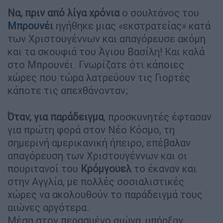
Να, πριν από λίγα χρόνια
ο σουλτάνος του
Μπρουνέι
ηγήθηκε μιας «εκστρατείας» κατά
των Χριστουγέννων και απαγόρευσε ακόμη
και τα σκουφιά του Άγιου Βασίλη! Και καλά
στο Μπρουνέι. Γνωρίζατε ότι κάποιες
χώρες που τώρα λατρεύουν τις Γιορτές
κάποτε τις απεχθάνονταν;
Όταν, για παράδειγμα
, προσκυνητές έφτασαν
για πρώτη φορά στον Νέο Κόσμο, τη
σημερινή αμερικανική ήπειρο, επέβαλαν
απαγόρευση των Χριστουγέννων και οι
πουριτανοί του
Κρόμγουελ
το έκαναν και
στην Αγγλία, με πολλές σοσιαλιστικές
χώρες να ακολουθούν το παράδειγμά τους
αιώνες αργότερα.
Μέσα στον περασμένο αιώνα, υπήρξαν