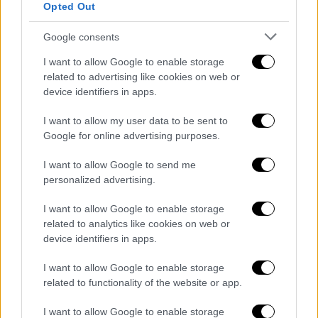
Opted Out
ως τα γενέθλια της μητέρας του
Κιμ Γιονγκ
ιλ
, της Ιερής Μητέρας της Επανάστασης.
Google consents
«Πολλοί Βορειοκορεάτες Χριστιανοί
I want to allow Google to enable storage
ρισκάρουν τα πάντα για να συγκεντρωθούν
related to advertising like cookies on web or
την ημέρα των Χριστουγέννων και να
device identifiers in apps.
θυμηθούν την ελπίδα που έφερε η Γέννηση
I want to allow my user data to be sent to
στον κόσμο», λέει ένας εκπρόσωπος των
Google for online advertising purposes.
Open Doors (θρησκευτική οργάνωση που
υποστηρίζει τους διωκόμενους
I want to allow Google to send me
χριστιανούς). «Μια από μόνο δύο άτομα σε
personalized advertising.
ένα παγκάκι του πάρκου που σιγοψιθυρίζουν
I want to allow Google to enable storage
προσευχές είναι ο τρόπος εορτασμού».
related to analytics like cookies on web or
device identifiers in apps.
Επιπλέον, το 2013
, η χώρα του Κιμ παραλίγο
να κηρύξει πόλεμο στη
Νότια Κορέα
λόγω
I want to allow Google to enable storage
του γιγαντιαίου χριστουγεννιάτικου
related to functionality of the website or app.
δέντρου της τελευταίας, το οποίο
I want to allow Google to enable storage