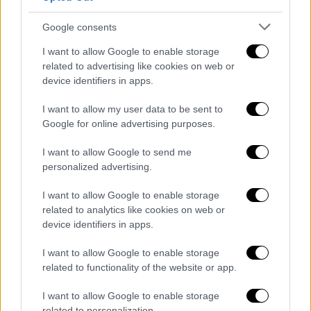
διεμήνυσε, αργά το βράδυ της Δευτέρας, με
Google consents
ανάρτησή του στο Instagram ο Αλεξάνταρ
Βούτσιτς.
I want to allow Google to enable storage
related to advertising like cookies on web or
Ακολούθησε δήλωση του υπουργού Άμυνας
device identifiers in apps.
Μίλος Βούτσεβιτς ο οποίος ανέφερε ότι με
I want to allow my user data to be sent to
εντολή του προέδρου της Δημοκρατίας
Google for online advertising purposes.
διέταξε τον σερβικό στρατό να βρίσκεται
«στον
υψηλότερο βαθμό μάχιμης
I want to allow Google to send me
personalized advertising.
ετοιμότητας, δηλαδή στο επίπεδο της
χρήσης ένοπλης
ισχύος
».
I want to allow Google to enable storage
related to analytics like cookies on web or
Ο υπουργός Εσωτερικών της Σερβίας
device identifiers in apps.
Μπράτισλαβ Γκάσιτς επίσης ανέφερε ότι
αυξήθηκε και η ετοιμότητα των
I want to allow Google to enable storage
related to functionality of the website or app.
αστυνομικών δυνάμεων. «Με εντολή του
προέδρου της Δημοκρατίας και ανώτατου
I want to allow Google to enable storage
διοικητή των ενόπλων δυνάμεων διέταξα
related to personalization.