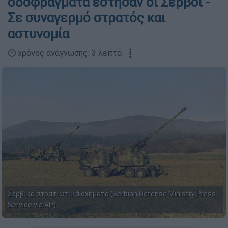
οδοφράγματα έστησαν οι Σέρβοι -
Σε συναγερμό στρατός και
αστυνομία
🕛 χρόνος ανάγνωσης: 3 λεπτά ┋
Σερβικά στρατιωτικά οχήματα (Serbian Defense Ministry Press
Service via AP)