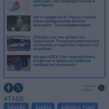
λίγες ώρες - Γιατί προβληματίζονται οι
επιστήμονες
Σαν το τρομακτικό It: 15χρονο ντυμένος
κλόουν μαχαίρωσε μέχρι θανάτου
ηλικιωμένο - Τον κατέγραψε κάμερα
«Πόλεμος» για τους χρόνους των
δρομολογίων: Τα σωματεία απαντούν στις
καταγγελίες, οι παρατάξεις περνούν στην
αντεπίθεση
Κόλαφος ΟΟΣΑ: Στην τελευταία θέση η
Ελλάδα για το πραγματικό διαθέσιμο
εισόδημα των νοικοκυριών
επόμενο
άρθρο
#TAGS
Κόσοβο
Σερβία
ειδήσεις τώρα