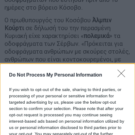
ημέρες στο βόρειο Κόσοβο.
Ο πρωθυπουργός του Κοσόβου
Άλμπιν
Κούρτι
σε δήλωσή του την περασμένη
Κυριακή είχε χαρακτηρίσει «
πολεμικά
» τα
οδοφράγματα των Σέρβων. «Πρόκειται για
οδοφράγματα ανθρώπων με σκούρες στολές,
ανθρώπων που είναι κοντοκουρεμένοι, με
γένια,
οδοφράγματα Βάγκνερ
. Έχουν
όπλα
και
στήνουν οδοφράγματα όχι για να εμποδίσουν
Do Not Process My Personal Information
την διέλευση των οχημάτων αλλά για να
αμυνθούν να πυροβολήσουν στα οχήματα που
If you wish to opt-out of the sale, sharing to third parties, or
processing of your personal or sensitive information for
πλησιάζουν. Αυτά λοιπόν είναι
πολεμικά
targeted advertising by us, please use the below opt-out
οδοφράγματα
» δήλωσε στην βοσνιακή
section to confirm your selection. Please note that after your
ειδησεογραφική ιστοσελίδα istraga.ba ο
opt-out request is processed you may continue seeing
Άλμπιν Κούρτι.
interest-based ads based on personal information utilized by
us or personal information disclosed to third parties prior to
Ο πρωθυπουργός του Κοσόβου κατά την
your opt-out. You may separately opt-out of the further