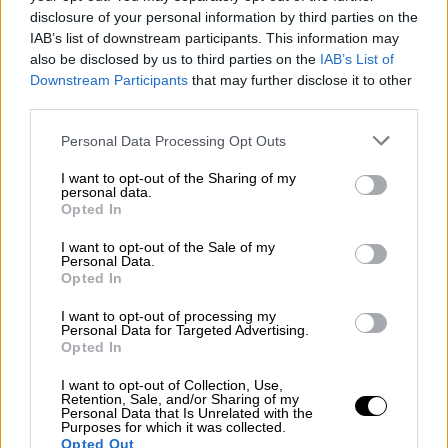
disclosure of your personal information by third parties on the
συνάντηση που είχε χθες με τον διοικητή
IAB’s list of downstream participants. This information may
της διεθνούς στρατιωτικής δύναμης στο
also be disclosed by us to third parties on the
IAB’s List of
Κόσοβο (KFOR) στρατηγό Αντζέλο Μικέλε
Downstream Participants
that may further disclose it to other
ζήτησε την
απομάκρυνση
των
third parties.
οδοφραγμάτων
και δήλωσε ότι
αν δεν το
Please note that this website/app uses one or more Google
Personal Data Processing Opt Outs
πράξει η KFOR θα αναλάβει δράση η
services and may gather and store information including but
αστυνομία
.
not limited to your visit or usage behaviour. You may click to
I want to opt-out of the Sharing of my
personal data.
grant or deny consent to Google and its third-party tags to
Opted In
Το Βελιγράδι
αντέδρασε άμεσα
στις
use your data for below specified purposes in below Google
consent section.
προειδοποιήσεις αυτές και ο πρόεδρος της
I want to opt-out of the Sale of my
Personal Data.
Δημοκρατίας
Αλεξάνταρ Βούτσιτς
έθεσε σε
Opted In
κατάσταση υψίστης ετοιμότητας
τον
στρατό
I want to opt-out of processing my
και την
αστυνομία
.
Personal Data for Targeted Advertising.
Opted In
«Μετά τον εξοπλισμό των Αλβανών και την
I want to opt-out of Collection, Use,
αύξηση της μαχητικής τους ετοιμότητας θα
Retention, Sale, and/or Sharing of my
Personal Data that Is Unrelated with the
λάβω όλα τα μέτρα για να προστατεύσω τον
Purposes for which it was collected.
λαό μας και να διαφυλάξω την Σερβία»
Opted Out