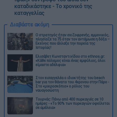
καταδικάστηκε - Το χρονικό της
καταγγελίας
Διαβάστε ακόμη
O στρατηγός ήταν σχιζοφρενής, εμμονικός,
πλησίαζε τα 75 όταν τον αντάμωσε η δόξα –
Εκείνος που άλλαξε την πορεία της
Ιστορίας!
Ελισάβετ Κωνσταντινίδου στο ethnos.gr:
«Κάθε πόλεμος είναι ένας εμφύλιος, όλοι
είμαστε αδέλφια»
Στον εισαγγελέα ο ιδιοκτήτης του beach
bar για τον θάνατο του 4χρονου στην Πάρο -
Στο «μικροσκόπιο» ο ρόλος του
ναυαγοσώστη
Τουρνάς: Πάνω από 400 πυρκαγιές σε 10
ημέρες - «Το 90% των πυρκαγιών οφείλεται
σε αμέλεια»