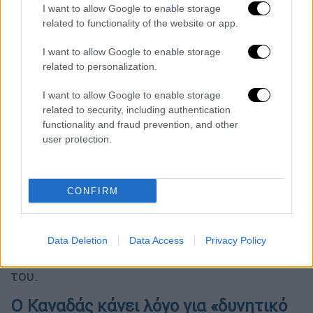
I want to allow Google to enable storage
υπουργείου Μάο Νινγκ σε τακτική
related to functionality of the website or app.
συνέντευξη Τύπου, απαντώντας σε ερώτημα
του CNN.
I want to allow Google to enable storage
related to personalization.
«Η Κίνα είναι μια υπεύθυνη χώρα. Ενεργούμε
I want to allow Google to enable storage
σύμφωνα με το διεθνές δίκαιο. Δεν έχουμε
related to security, including authentication
καμία πρόθεση να παραβιάσουμε τον εναέριο
functionality and fraud prevention, and other
χώρο άλλων χωρών. Ελπίζουμε ότι οι
user protection.
αρμόδιοι θα χειριστούν το θέμα με
ψυχραιμία».
CONFIRM
Εν τω μεταξύ, και ο Καναδάς δήλωσε το
βράδυ της Πέμπτης ότι παρακολουθεί
επίσης τις κινήσεις του αερόστατου και
Data Deletion
Data Access
Privacy Policy
συνεργάζεται με τους Αμερικανούς εταίρους
του.
Ο Καναδάς κάνει λόγο για «δυνητικό