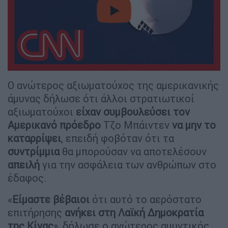
video
Ο ανώτερος αξιωματούχος της αμερικανικής
άμυνας δήλωσε ότι άλλοι στρατιωτικοί
αξιωματούχοι
είχαν συμβουλεύσει τον
Αμερικανό πρόεδρο
Τζο Μπάιντεν
να μην το
καταρρίψει
, επειδή φοβόταν ότι τα
συντρίμμια
θα μπορούσαν να αποτελέσουν
απειλή
για την ασφάλεια των ανθρώπων στο
έδαφος.
«
Είμαστε βέβαιοι
ότι αυτό το αερόστατο
επιτήρησης
ανήκει στη Λαϊκή Δημοκρατία
της Κίνας
», δήλωσε ο ανώτερος αμυντικός