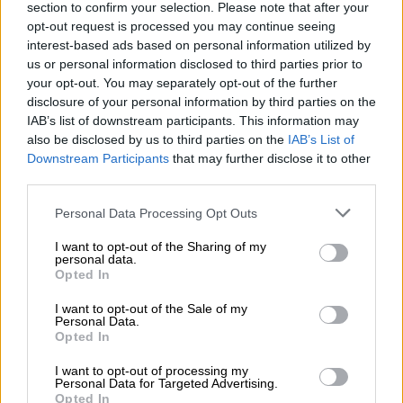
section to confirm your selection. Please note that after your
Θάλασσα της Νότιας Κίνας, μεταξύ πολλών
opt-out request is processed you may continue seeing
άλλων θεμάτων.
interest-based ads based on personal information utilized by
us or personal information disclosed to third parties prior to
Το κινεζικό ΥΠΕΞ είναι ενήμερο
your opt-out. You may separately opt-out of the further
disclosure of your personal information by third parties on the
Το
υπουργείο Εξωτερικών της Κίνας
IAB’s list of downstream participants. This information may
also be disclosed by us to third parties on the
IAB’s List of
δήλωσε την Παρασκευή ότι ήταν ενήμερο για
Downstream Participants
that may further disclose it to other
τις αναφορές του περιστατικού, αλλά
third parties.
προειδοποίησε κατά των «εσκεμμένων
Please note that this website/app uses one or more Google
εικασιών».
Personal Data Processing Opt Outs
services and may gather and store information including but
not limited to your visit or usage behaviour. You may click to
I want to opt-out of the Sharing of my
personal data.
grant or deny consent to Google and its third-party tags to
Opted In
use your data for below specified purposes in below Google
consent section.
I want to opt-out of the Sale of my
Personal Data.
Opted In
I want to opt-out of processing my
Personal Data for Targeted Advertising.
Opted In