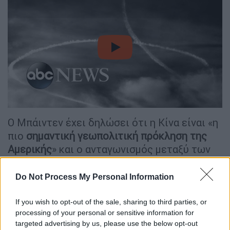
video
Ο Μπάιντεν έχει δηλώσει ότι η Κίνα είναι «η
πιο
σημαντική γεωπολιτική πρόκληση της
Αμερικής
» και ο ανταγωνισμός μεταξύ των
δύο παγκόσμιων υπερδυνάμεων είναι
έντονος. Οι εντάσεις έχουν αναζωπυρωθεί
Do Not Process My Personal Information
τα τελευταία χρόνια για το αυτοδιοικούμενο
νησί της Ταϊβάν, το ιστορικό της Κίνας για
If you wish to opt-out of the sale, sharing to third parties, or
processing of your personal or sensitive information for
τα ανθρώπινα δικαιώματα και τις
targeted advertising by us, please use the below opt-out
στρατιωτικές της δραστηριότητες στη