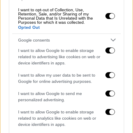
I want to opt-out of Collection, Use,
Retention, Sale, and/or Sharing of my
Personal Data that Is Unrelated with the
Purposes for which it was collected.
Opted Out
Google consents
I want to allow Google to enable storage
related to advertising like cookies on web or
device identifiers in apps.
I want to allow my user data to be sent to
Google for online advertising purposes.
«
Προσπαθούμε να κατανοήσουμε τις
συνθήκες
και να επαληθεύσουμε τις
I want to allow Google to send me
personalized advertising.
λεπτομέρειες της κατάστασης. Θα ήθελα να
τονίσω ότι πριν γίνει σαφές τι συνέβη,
I want to allow Google to enable storage
οποιαδήποτε εσκεμμένη κερδοσκοπία ή
related to analytics like cookies on web or
υπερβολή δεν θα βοηθούσε στον χειρισμό
device identifiers in apps.
του θέματος», δήλωσε η εκπρόσωπος του