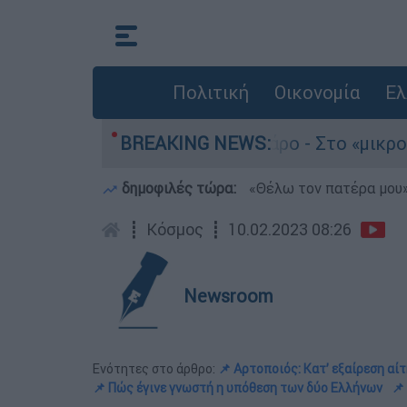
Πολιτική
Οικονομία
Ελ
του 4χρονου στην Πάρο - Στο «μικροσκόπιο» ο ρ
BREAKING NEWS:
δημοφιλές τώρα:
«Θέλω τον πατέρα μου»:
┋
Κόσμος
┋
10.02.2023 08:26
Newsroom
Ενότητες στο άρθρο:
📌 Αρτοποιός: Κατ’ εξαίρεση αί
📌 Πώς έγινε γνωστή η υπόθεση των δύο Ελλήνων
📌