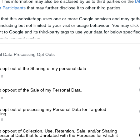
. This information may also be disclosed by us to third parties on the
IA
video
Participants
that may further disclose it to other third parties.
 that this website/app uses one or more Google services and may gath
including but not limited to your visit or usage behaviour. You may click 
 to Google and its third-party tags to use your data for below specifi
ogle consent section.
l Data Processing Opt Outs
o opt-out of the Sharing of my personal data.
κάλεσε το
προξενείο, τα κανάλια
,
καλέσαμε
In
ι.
o opt-out of the Sale of my Personal Data.
Έλληνας πολίτης
και η
μητέρα μου έχει
In
Ο προ προπάππους μου είχε έρθει στην
to opt-out of processing my Personal Data for Targeted
ας μου γεννήθηκε στην
Τουρκία
όπως και
ing.
ον πόλεμο επιστρέψαμε στην Τουρκία
».
In
o opt-out of Collection, Use, Retention, Sale, and/or Sharing
ή πρεσβεία, απαντά πως δεν κάλεσαν την
ersonal Data that Is Unrelated with the Purposes for which it
lected.