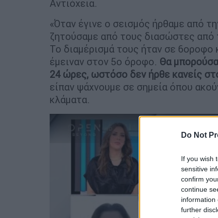
Αντιόχεια.
«Όταν έγινε ο σεισμός ήρθαμε από τ
ζητούσαμε από τους διασώστες από τ
Το διαμέρισμά τους ήταν σε 6οροφο κ
έμειναν στον 5ο όροφο.
Θα μπορούσα
24 ώρες, ωστόσο δεν ήρθε κανείς στ
είπαν ψάχνουμε σε σημεία όπου ακού
κλάματα.
Do Not Pr
If you wish 
sensitive in
confirm you
continue se
information 
further disc