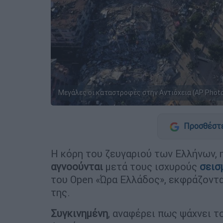
Μεγάλες οι καταστροφές στην Αντιόχεια (AP Photo
Προσθέστε
Η κόρη του ζευγαριού των Ελλήνων, 
αγνοούνται
μετά τους ισχυρούς
σεισ
του Open «Ώρα Ελλάδος», εκφράζοντ
της.
Συγκινημένη
, αναφέρει πως ψάχνει 