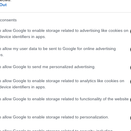
λλά η αδερφή της
κάλεσε την ελληνική
Out
α κινητοποιήσει τις Αρχές, αναρτήσεις στα
consents
o allow Google to enable storage related to advertising like cookies on
evice identifiers in apps.
 Open, η
ελληνική ΕΜΑΚ βρίσκεται στο
o allow my user data to be sent to Google for online advertising
s.
ς τους
», λέει συγκλονισμένη.
to allow Google to send me personalized advertising.
μες 72 ώρες έχουν περάσει, οπότε το να
ύσκολο, όπως μετέδωσε νωρίτερα την
o allow Google to enable storage related to analytics like cookies on
evice identifiers in apps.
N στο Χατάι,
Μίλτος Σακελλάρης
.
o allow Google to enable storage related to functionality of the website
o allow Google to enable storage related to personalization.
o allow Google to enable storage related to security, including