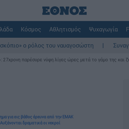
λάδα
Κόσμος
Αθλητισμός
Ψυχαγωγία
F
όλος του ναυαγοσώστη
Συναγερμός στην Κά
 27χρονη παρέσυρε νύφη λίγες ώρες μετά το γάμο της και ζη
τημα για εις βάθος έρευνα από την ΕΜΑΚ
 Αυξάνονται δραματικά οι νεκροί