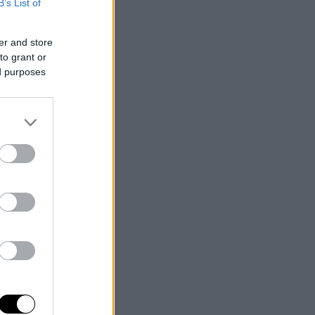
B’s List of
er and store
to grant or
ed purposes