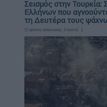
Σεισμός στην Τουρκία: 
Ελλήνων που αγνοούνται
τη Δευτέρα τους ψάχν
🕛 χρόνος ανάγνωσης: 5 λεπτά ┋