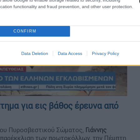
cation functionality and fraud prevention, and other user protection.
CONFIRM
video
Data Deletion
Data Access
Privacy Policy
ίτημα για εις βάθος έρευνα από
του Πυροσβεστικού Σώματος,
Γιάννης
ά παρέκκλιση των πρωτοκόλλων, την Πέμπτη