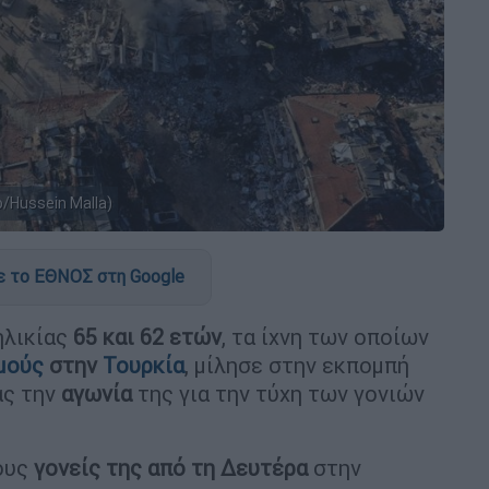
/Hussein Malla)
 το ΕΘΝΟΣ στη Google
ηλικίας
65 και 62 ετών
, τα ίχνη των οποίων
μούς
στην
Τουρκία
, μίλησε στην εκπομπή
ας την
αγωνία
της για την τύχη των γονιών
τους
γονείς της από τη Δευτέρα
στην