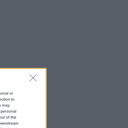
sonal or
ection to
ou may
 personal
out of the
 downstream