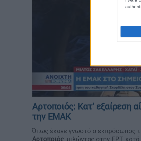
authenti
Αρτοποιός: Κατ’ εξαίρεση α
την ΕΜΑΚ
Όπως έκανε γνωστό ο εκπρόσωπος 
Αρτοποιός
, μιλώντας στην ΕΡΤ, κατ