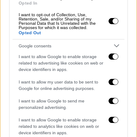
πατέρας μου για να ανακτήσει δυνάμεις»
Opted In
δήλωσε στους δημοσιογράφους ο
I want to opt-out of Collection, Use,
πρωτότοκος γιος του Ιταλού πρώην
Retention, Sale, and/or Sharing of my
Personal Data that Is Unrelated with the
πρωθυπουργού,
Πιερσίλβιο Μπερλουσκόνι
.
Purposes for which it was collected.
Opted Out
Πρόσθεσε, δε, ότι χθες βράδυ ο πατέρας του
παρακολούθησε στην τηλεόραση τον αγώνα
Google consents
ποδοσφαίρου του Champions League, Μίλαν-
I want to allow Google to enable storage
Νάπολη.
related to advertising like cookies on web or
device identifiers in apps.
Ο δε Ιταλός υπουργός Εξωτερικών, Αντόνιο
Ταγιάνι, υπογράμμισε: «στις 5 και 6 Μαΐου θα
I want to allow my user data to be sent to
οργανώσουμε στο Μιλάνο μια μεγάλη
Google for online advertising purposes.
συγκέντρωση του κόμματός μας, Φόρτσα
I want to allow Google to send me
Ιτάλια. Ελπίζουμε ο Σίλβιο Μπερλουσκόνι να
personalized advertising.
είναι μαζί μας, στην εξέδρα».
I want to allow Google to enable storage
ΟΛΕΣ ΟΙ ΕΙΔΗΣΕΙΣ
related to analytics like cookies on web or
device identifiers in apps.