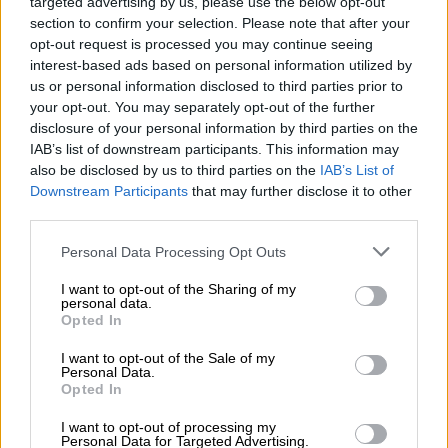
παραμείνει στην
μονάδα εντατικής
targeted advertising by us, please use the below opt-out
θεραπείας
του
νοσοκομείου
Σαν Ραφαέλε
section to confirm your selection. Please note that after your
opt-out request is processed you may continue seeing
του Μιλάνου
, στην οποία και εισήχθη πριν
interest-based ads based on personal information utilized by
από οκτώ ημέρες.
us or personal information disclosed to third parties prior to
your opt-out. You may separately opt-out of the further
disclosure of your personal information by third parties on the
IAB’s list of downstream participants. This information may
also be disclosed by us to third parties on the
IAB’s List of
Downstream Participants
that may further disclose it to other
third parties.
video
Please note that this website/app uses one or more Google
Personal Data Processing Opt Outs
services and may gather and store information including but
not limited to your visit or usage behaviour. You may click to
I want to opt-out of the Sharing of my
personal data.
grant or deny consent to Google and its third-party tags to
Opted In
use your data for below specified purposes in below Google
consent section.
I want to opt-out of the Sale of my
Personal Data.
«Θέλω να σας πω κάτι εντελώς αυθόρμητο:
Opted In
εντυπωσιάσθηκα, για μια ακόμη φορά, από
I want to opt-out of processing my
την μεγάλη προσπάθεια που καταβάλλει ο
Personal Data for Targeted Advertising.