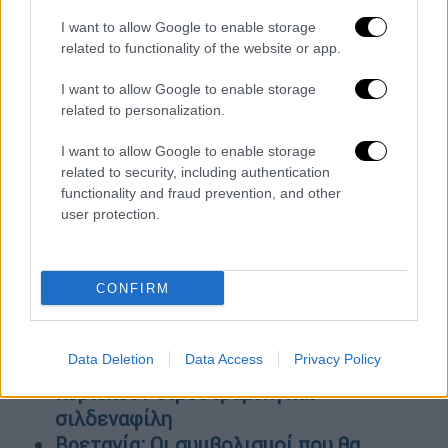
«Δεν έχει βρεθεί ποτέ κινητό στην
κατοχή του Κασιδιάρη» - Tι διευκρινίζει
I want to allow Google to enable storage
related to functionality of the website or app.
η Γενική Γραμματεία Αντεγκληματικής
Πολιτικής μετά τον σάλο για τα
I want to allow Google to enable storage
κηρύγματα μίσους
related to personalization.
Μπόρις Κλέιμαν: Ελεύθερος με εγγύηση
I want to allow Google to enable storage
ο ποδοσφαιριστής για το βιασμό
related to security, including authentication
17χρονης – Το ποσό που πρέπει να
functionality and fraud prevention, and other
καταβάλει
user protection.
Θαύμα ζωής για νεαρή τραυματία των
Τεμπών: Βγήκε από τη ΜΕΘ έπειτα από
45 ημέρες - Εξιτήριο και για την 26χρονη
CONFIRM
Ανυσία
SOS από ΕΟΦ για 3 προϊόντα
Data Deletion
Data Access
Privacy Policy
αδυνατίσματος: Μην τα καταναλώσετε,
περιέχουν σιβουτραμίνη και
σιλδεναφίλη
Βρετανία: Οι συμβολισμοί που θα