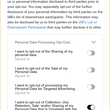
us or personal information disclosed to third parties prior to
αξιολογήσουμε καλά αυτή την ατμόσφαιρα,
your opt-out. You may separately opt-out of the further
να αναβιώσουμε τον μηχανισμό
disclosure of your personal information by third parties on the
διερευνητικών συνομιλιών μετά τις
IAB’s list of downstream participants. This information may
εκλογές
, να μιλήσουμε για το πώς θα τα
also be disclosed by us to third parties on the
IAB’s List of
Downstream Participants
that may further disclose it to other
λύσουμε και να κάνουμε συγκεκριμένα
third parties.
βήματα».
Please note that this website/app uses one or more Google
Personal Data Processing Opt Outs
services and may gather and store information including but
not limited to your visit or usage behaviour. You may click to
I want to opt-out of the Sharing of my
personal data.
grant or deny consent to Google and its third-party tags to
Opted In
use your data for below specified purposes in below Google
consent section.
I want to opt-out of the Sale of my
Personal Data.
video
Opted In
I want to opt-out of processing my
Personal Data for Targeted Advertising.
Opted In
I want to opt-out of Collection, Use,
Retention, Sale, and/or Sharing of my
«Υπάρχουν πολλά αντικρουόμενα ζητήματα
Personal Data that Is Unrelated with the