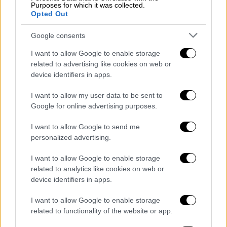
Purposes for which it was collected.
που είναι αλληλένδετα. Εάν αυτά δεν
Opted Out
επιλυθούν,
η ένταση μπορεί να ξεκινήσει ανά
πάσα στιγμή, δυστυχώς
. Είμαστε πάντα
Google consents
έτοιμοι να συζητήσουμε αυτά τα θέματα
I want to allow Google to enable storage
μέσω του διαλόγου και της διπλωματίας»,
related to advertising like cookies on web or
κατέληξε.
device identifiers in apps.
ΟΛΕΣ ΟΙ ΕΙΔΗΣΕΙΣ
I want to allow my user data to be sent to
Google for online advertising purposes.
Διαρροή εγγράφων από το Πεντάγωνο:
I want to allow Google to send me
Πώς κατάφεραν να εντοπίσουν τον
personalized advertising.
βασικό ύποπτο – Όσα γνωρίζουμε μέχρι
στιγμής
I want to allow Google to enable storage
Απίστευτο αλλά αληθινό: 50χρονη
related to analytics like cookies on web or
device identifiers in apps.
αθλήτρια στην Ισπανία έμεινε σε σπηλιά
βάθους 70 μέτρων για 500 ολόκληρες
I want to allow Google to enable storage
μέρες
related to functionality of the website or app.
Τζακ Νίκολσον: Στο μπαλκόνι του