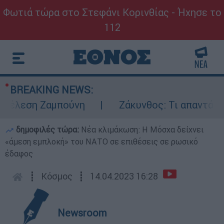
Φωτιά τώρα στο Στεφάνι Κορινθίας - Ήχησε το
112
BREAKING NEWS:
τέλεση Ζαμπούνη
Ζάκυνθος: Τι απαντά η ΕΛ
δημοφιλές τώρα:
Νέα κλιμάκωση: Η Μόσχα δείχνει
«άμεση εμπλοκή» του ΝΑΤΟ σε επιθέσεις σε ρωσικό
έδαφος
┋
Κόσμος
┋
14.04.2023 16:28
Newsroom