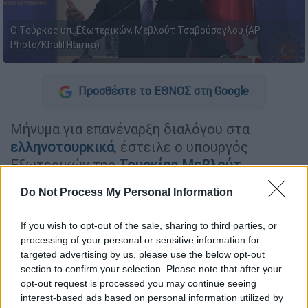
Ο Τούρκος υπ. Εξωτερικών, Μεβλούτ Τσαβούσογλου (AP
Photo/Khalil Hamra)
Προσθέστε το ΕΘΝΟΣ στη Google
Μήνυμα για επανέναρξη διαλόγου στα
ελληνοτουρκικά
, έστειλε ο υπουργός
Εξωτερικών της
Τουρκίας
Μεβλούτ
Τσαβούσογλου
, ο οποίος ωστόσο απείλησε
Do Not Process My Personal Information
εμμέσως με… νέα όξυνση της έντασης.
If you wish to opt-out of the sale, sharing to third parties, or
Μιλώντας στο
Habeturk
, ο επικεφαλής της
processing of your personal or sensitive information for
τουρκικής διπλωματίας, σημείωσε
targeted advertising by us, please use the below opt-out
χαρακτηριστικά: «
Ηρεμήσαμε μετά τον
section to confirm your selection. Please note that after your
σεισμό με την Ελλάδα. Αλλά δε πρέπει να
opt-out request is processed you may continue seeing
είμαστε είσαι αφελείς
. Πρέπει να
interest-based ads based on personal information utilized by