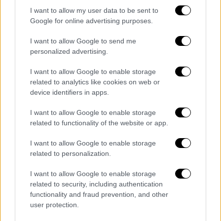
(@CrimeWithBobby)
April 16, 2023
I want to allow my user data to be sent to
Google for online advertising purposes.
Τοπικά ΜΜΕ ανέφεραν πως οι πυροβολισμοί
σημειώθηκαν σε
αίθουσα
χορού
στη
διάρκεια
I want to allow Google to send me
εφηβικού
πάρτι
γενεθλίων
. Το WRBL
personalized advertising.
μετέδωσε πλάνα που δείχνουν να έχει
I want to allow Google to enable storage
τοποθετηθεί κορδέλα
γύρω από το
related to analytics like cookies on web or
Mahogany Masterpiece Dance Studio και
device identifiers in apps.
γύρω κτίρια.
I want to allow Google to enable storage
Η κυβερνήτης της
Αλαμπάμα Κέι
Άιβι
related to functionality of the website or app.
ανέφερε σε ανάρτησή της στο
Twitter
το
I want to allow Google to enable storage
πρωί της Κυριακής πως «ενημερώνεται
related to personalization.
συνεχώς» από την υπηρεσία επιβολής του
νόμου.
I want to allow Google to enable storage
related to security, including authentication
«Σήμερα το πρωί, πενθώ με τους ανθρώπους
functionality and fraud prevention, and other
user protection.
του Ντέιντεβιλ και τους συμπολίτες μου