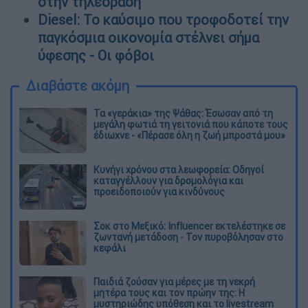
στην τηλεόραση
Diesel: Το καύσιμο που τροφοδοτεί την
παγκόσμια οικονομία στέλνει σήμα
ύφεσης - Οι φόβοι
Διαβάστε ακόμη
Τα «γεράκια» της Ψάθας: Έσωσαν από τη
μεγάλη φωτιά τη γειτονιά που κάποτε τους
έδιωχνε - «Πέρασε όλη η ζωή μπροστά μου»
Κυνήγι χρόνου στα λεωφορεία: Οδηγοί
καταγγέλλουν για δρομολόγια και
προειδοποιούν για κινδύνους
Σοκ στο Μεξικό: Influencer εκτελέστηκε σε
ζωντανή μετάδοση - Τον πυροβόλησαν στο
κεφάλι
Παιδιά ζούσαν για μέρες με τη νεκρή
μητέρα τους και τον πρώην της: Η
μυστηριώδης υπόθεση και το livestream