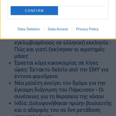
στην Αλαμπάμα» έγραψε στην ανάρτησή της.
«Το έγκλημα βίας ΔΕΝ έχει θέση στην
CONFIRM
πολιτεία μας».
ΟΛΕΣ ΟΙ ΕΙΔΗΣΕΙΣ
Data Deletion
Data Access
Privacy Policy
Σουδάν: Ανησυχητικές αναφορές για
εγκλωβισμένους σε ελληνική εκκλησία -
Πώς και γιατί ξεκίνησαν οι αιματηρές
μάχες
Έρχεται κύμα κακοκαιρίας σε λίγες
ώρες: Έκτακτο δελτίο από την ΕΜΥ για
έντονα φαινόμενα
Νέα μελέτη ανοίγει τον δρόμο για την
έγκαιρη διάγνωση του Πάρκινσον - Οι
συνέπειες για τη θεραπεία της νόσου
Ινδία: Δολοφονήθηκαν πρώην βουλευτής
και ο αδερφός του σε live μετάδοση