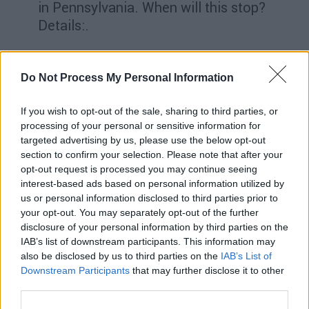
in Pennsylvania. When will this stop?
Details:.
1) A shooting at a Sweet-16 birthday
celebration in downtown Dadeville,
Do Not Process My Personal Information
Alabama, left over 20 people injured,
If you wish to opt-out of the sale, sharing to third parties, or
and 6 dead, mostly…
processing of your personal or sensitive information for
pic.twitter.com/Vaz8NPLKRS
targeted advertising by us, please use the below opt-out
section to confirm your selection. Please note that after your
— Brian Krassenstein
opt-out request is processed you may continue seeing
(@krassenstein)
April 16, 2023
interest-based ads based on personal information utilized by
us or personal information disclosed to third parties prior to
Οι πυροβολισμοί σημειώθηκαν γύρω στις
your opt-out. You may separately opt-out of the further
10:30 μ.μ. τοπική ώρα του
Σαββάτου
(6:30
disclosure of your personal information by third parties on the
IAB’s list of downstream participants. This information may
της Κυριακής ώρα Ελλάδας), σύμφωνα με την
also be disclosed by us to third parties on the
IAB’s List of
ανακοίνωση της υπηρεσίας την οποία
Downstream Participants
that may further disclose it to other
επικαλείται το
ρεπορτάζ
στον τηλεοπτικό
third parties.
σταθμό
WRBL
.