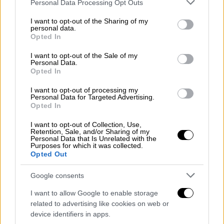
Please note that this website/app uses one or more Google
Personal Data Processing Opt Outs
Το FBI, το Γραφείο των ΗΠΑ για το Αλκοόλ,
services and may gather and store information including but
τον Καπνό, τα Πυροβόλα Όπλα και τα
not limited to your visit or usage behaviour. You may click to
I want to opt-out of the Sharing of my
personal data.
Εκρηκτικά και το γραφείο του εισαγγελέα
grant or deny consent to Google and its third-party tags to
Opted In
use your data for below specified purposes in below Google
ανταποκρίθηκαν επίσης στο περιστατικό και
consent section.
I want to opt-out of the Sale of my
συνδράμουν την έρευνα, σύμφωνα με την
Personal Data.
ανακοίνωση.
Opted In
I want to opt-out of processing my
Δεν υπάρχει επιβεβαίωση για το τι οδήγησε
Personal Data for Targeted Advertising.
στους πυροβολισμούς
, και δεν είναι γνωστό
Opted In
αν έχει συλληφθεί οποιοσδήποτε ύποπτος.
I want to opt-out of Collection, Use,
Retention, Sale, and/or Sharing of my
Personal Data that Is Unrelated with the
MASS SHOOTING DADEVILLE
Purposes for which it was collected.
ALABAMA
#alabama
#massshooting
Opted Out
#shooting
#breaking
#news
Google consents
#breakingnews
#dadeville
pic.twitter.com/nELZBxrxKF
I want to allow Google to enable storage
related to advertising like cookies on web or
— Crime With Bobby
device identifiers in apps.