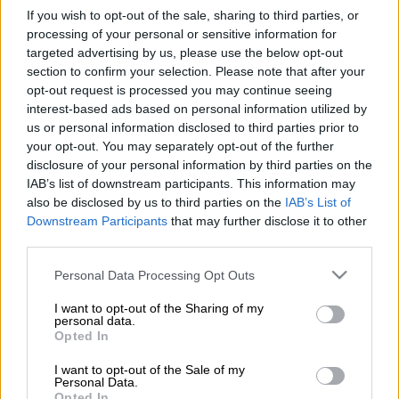
If you wish to opt-out of the sale, sharing to third parties, or
processing of your personal or sensitive information for
Η ηγέτης του Καλού Κόμματος IYI,
Μεράλ
targeted advertising by us, please use the below opt-out
Ακσενέρ
, μιλώντας σήμερα, Τρίτη, σε
section to confirm your selection. Please note that after your
προεκλογική συγκέντρωση στο Μπαλικεσίρ,
opt-out request is processed you may continue seeing
επέκρινε τη δήλωση του Τούρκου προέδρου
interest-based ads based on personal information utilized by
us or personal information disclosed to third parties prior to
Ταγίπ Ερντογάν
, ο οποίος κατηγόρησε την
your opt-out. You may separately opt-out of the further
αντιπολίτευση
ότι
ετοιμάζεται
να
disclosure of your personal information by third parties on the
απελευθερώσει τον ηγέτη των Κούρδων,
IAB’s list of downstream participants. This information may
Αμπντουλάχ Οτζαλάν
, αν κερδίσει τις
also be disclosed by us to third parties on the
IAB’s List of
Downstream Participants
that may further disclose it to other
εκλογές της 14ης Μαίου.
third parties.
«
Είπαν
ότι θα
απελευθερώσουν
τον
Please note that this website/app uses one or more Google
Personal Data Processing Opt Outs
επικεφαλής
των
τρομοκρατών Οτζαλάν
.
services and may gather and store information including but
Αυτή η χώρα δεν είναι κράτος τρομοκρατών.
not limited to your visit or usage behaviour. You may click to
I want to opt-out of the Sharing of my
personal data.
grant or deny consent to Google and its third-party tags to
Η Τουρκία
δεν θα γίνει ποτέ παιχνίδι αυτών
Opted In
use your data for below specified purposes in below Google
των τρομοκρατικών οργανώσεων
. Αυτό το
consent section.
I want to opt-out of the Sale of my
τραπέζι των 7 έχει αποδιοργανωθεί
Personal Data.
Opted In