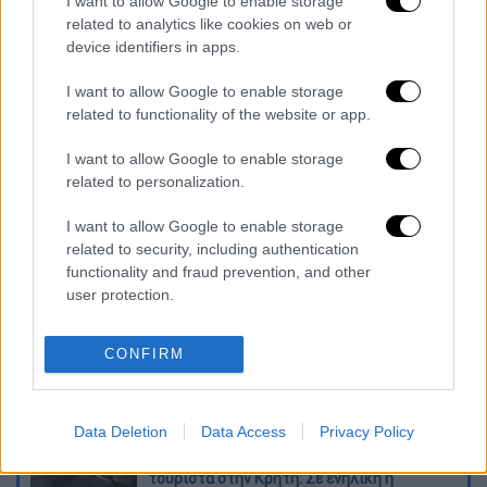
I want to allow Google to enable storage
Χαλκιδική: Μπουλντόζα ξήλωσε
related to analytics like cookies on web or
αυθαίρετες παραθαλάσσιες περιφράξεις
device identifiers in apps.
με... 5ετή καθυστέρηση - Ανοίγει
I want to allow Google to enable storage
διάδρομος για ΑμεΑ
related to functionality of the website or app.
ΤτΕ: Κοντά στο ρεκόρ του 2019 οι
ταξιδιωτικές εισπράξεις το 2022 -
I want to allow Google to enable storage
related to personalization.
Πρωταθλητής το Νότιο Αιγαίο
I want to allow Google to enable storage
Διαβάστε ακόμη
related to security, including authentication
functionality and fraud prevention, and other
Kadebostany στο ethnos.gr: «Κάποτε
user protection.
πίστευα ότι το να είσαι outsider ήταν
αδυναμία, τώρα το βλέπω ως δύναμη»
CONFIRM
«Χωρίς σκηνές και κουβέρτες σε ακραίες
θερμοκρασίες»: Σε δραματικές συνθήκες
χιλιάδες μετανάστες στη Θέουτα
Data Deletion
Data Access
Privacy Policy
Η ΕΛΑΣ διαψεύδει το περιστατικό με
τουρίστα στην Κρήτη: Σε ενήλικη η