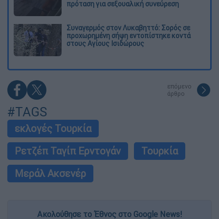
πρόταση για σεξουαλική συνεύρεση
Συναγερμός στον Λυκαβηττό: Σορός σε
προχωρημένη σήψη εντοπίστηκε κοντά
στους Αγίους Ισιδώρους
επόμενο
άρθρο
#TAGS
εκλογές Τουρκία
Ρετζέπ Ταγίπ Ερντογάν
Τουρκία
Μεράλ Ακσενέρ
Ακολούθησε το Έθνος στο Google News!