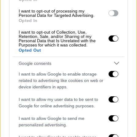
πλήρως», είπε ο Ερντογάν.
I want to opt-out of processing my
Η Ακσενέρ του απάντησε: «
Ντροπή σου, βρε!
Personal Data for Targeted Advertising.
Ντροπή σου! Εσύ είσαι αυτός που έχει σχέση
Opted In
με τον Αμπντουλάχ Οτζαλάν
!».
I want to opt-out of Collection, Use,
Retention, Sale, and/or Sharing of my
Personal Data that Is Unrelated with the
ΟΛΕΣ ΟΙ ΕΙΔΗΣΕΙΣ
Purposes for which it was collected.
Opted Out
Συναγερμός από τον ΠΟΥ για το Σουδάν:
Φόβοι πως μαχητές «έχουν στα χέρια
Google consents
τους μολυσματικούς ιούς»
I want to allow Google to enable storage
Δίκη Πισπιρίγκου: «Δεν διέγνωσαν ως
related to advertising like cookies on web or
όφειλαν τα συμπτώματα» - Ευθύνες
device identifiers in apps.
στους γιατρούς του Καραμανδάνειου για
I want to allow my user data to be sent to
τον θάνατο της Τζωτζίνας έριξε ο
Google for online advertising purposes.
Κούγιας
ΕΟΔΥ: Μειώθηκαν δραματικά οι
I want to allow Google to send me
personalized advertising.
εμβολιασμοί εν μέσω covid - Η έκκληση
του Οργανισμού και οι κίνδυνοι