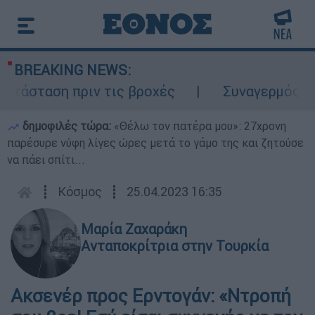
BREAKING NEWS:
τάσταση πριν τις βροχές
Συναγερμός στο
δημοφιλές τώρα:
«Θέλω τον πατέρα μου»: 27χρονη
παρέσυρε νύφη λίγες ώρες μετά το γάμο της και ζητούσε
να πάει σπίτι...
┋
Κόσμος
┋
25.04.2023 16:35
Μαρία Ζαχαράκη
Ανταποκρίτρια στην Τουρκία
Ακσενέρ προς Ερντογάν: «Ντροπή