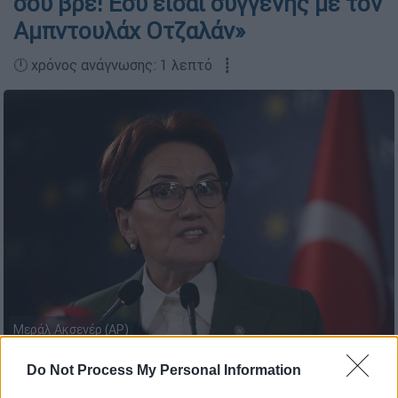
σου βρε! Εσύ είσαι συγγενής με τον
Αμπντουλάχ Οτζαλάν»
🕛 χρόνος ανάγνωσης: 1 λεπτό ┋
Μεράλ Ακσενέρ (AP)
Do Not Process My Personal Information
Προσθέστε το ΕΘΝΟΣ στη Google