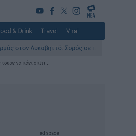
ood & Drink
Travel
Viral
υκαβηττό: Σορός σε προχωρημένη σήψη εντοπίσ
τούσε να πάει σπίτι...