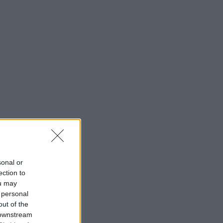
sonal or
ection to
ou may
 personal
out of the
 downstream