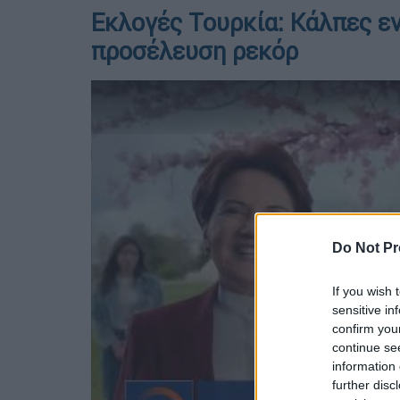
Εκλογές Τουρκία: Κάλπες εν
προσέλευση ρεκόρ
Do Not Pr
If you wish 
sensitive in
confirm you
continue se
information 
further disc