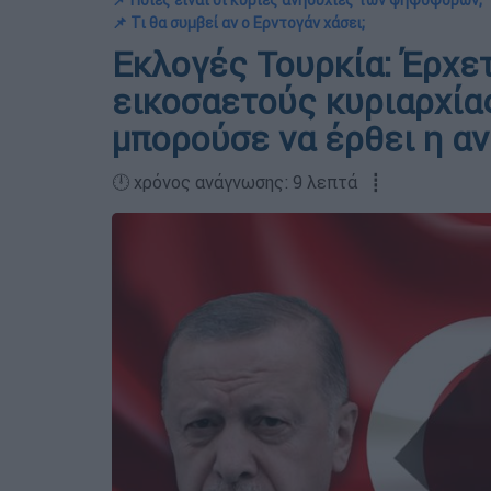
📌 Ποιες είναι οι κύριες ανησυχίες των ψηφοφόρων;
📌 Τι θα συμβεί αν ο Ερντογάν χάσει;
Εκλογές Τουρκία: Έρχετ
εικοσαετούς κυριαρχία
μπορούσε να έρθει η α
🕛 χρόνος ανάγνωσης: 9 λεπτά ┋