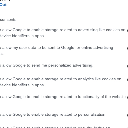
Out
ας αναμένεται επίσης να διαδραματίσουν
χίες που επλήγησαν από τον σεισμό του
consents
τογάν και του κόμματός του AK. Αλλά ο
o allow Google to enable storage related to advertising like cookies on
 Συμβουλίου (YSK) Αχμέτ Γενέρ δήλωσε
evice identifiers in apps.
ν 1 εκατομμύριο ψηφοφόροι στις
 μην ψηφίσουν φέτος εν μέσω εκτοπισμού.
o allow my user data to be sent to Google for online advertising
s.
ερδίσει τις εκλογές, ορισμένοι αναλυτές
παραδώσει την εξουσία στον διάδοχό του
to allow Google to send me personalized advertising.
o allow Google to enable storage related to analytics like cookies on
ς στην Τουρκία
evice identifiers in apps.
o allow Google to enable storage related to functionality of the website
ντε χρόνια. Υποψήφιοι πρόεδροι μπορούν να
περβεί το όριο του 5% των ψηφοφόρων
ές ή από κόμματα που έχουν συγκεντρώσει
o allow Google to enable storage related to personalization.
 υποστηρίζουν την υποψηφιότητά τους.
o allow Google to enable storage related to security, including