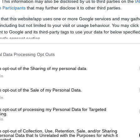
. This information may also be disclosed by us to third parties on the
IA
Participants
that may further disclose it to other third parties.
 that this website/app uses one or more Google services and may gath
including but not limited to your visit or usage behaviour. You may click 
λπες στις 14 Μαΐου, αποφασίζοντας για
 to Google and its third-party tags to use your data for below specifi
 λιγότερο από τρεις μήνες μετά τον σεισμό
ogle consent section.
ερισσότερους από 50.000 ανθρώπους και
τομμύρια σε όλη τη
νότια Τουρκία και τη
l Data Processing Opt Outs
o opt-out of the Sharing of my personal data.
έσω σοβαρής οικονομικής κρίσης και αυτό
In
δημοκρατική διάβρωση υπό την
κυβέρνηση
o opt-out of the Sale of my Personal Data.
In
ρ προσέλευσης ψηφοφόρων φέτος και μια
to opt-out of processing my Personal Data for Targeted
γάν και του κύριου υποψηφίου της
ing.
In
λου
, ηγέτη του Ρεπουμπλικανικού Λαϊκού
δρου του εξακομματικού μπλοκ της Εθνικής
o opt-out of Collection, Use, Retention, Sale, and/or Sharing
ersonal Data that Is Unrelated with the Purposes for which it
lected.