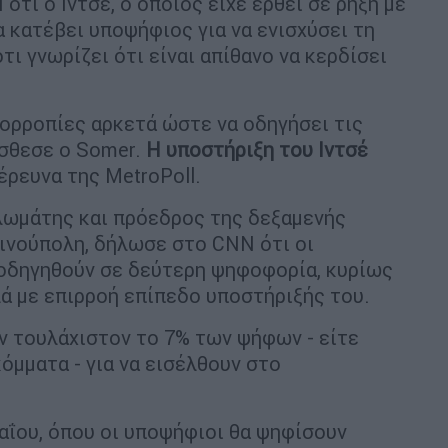
τι ο Ιντσέ, ο οποίος είχε έρθει σε ρήξη με
 κατέβει υποψήφιος για να ενισχύσει τη
τι γνωρίζει ότι είναι απίθανο να κερδίσει
σορροπίες αρκετά ώστε να οδηγήσει τις
σθεσε ο Somer.
Η υποστήριξη του Ιντσέ
έρευνα της MetroPoll.
λωμάτης και πρόεδρος της δεξαμενής
νούπολη, δήλωσε στο CNN ότι οι
 οδηγηθούν σε δεύτερη ψηφοφορία, κυρίως
λά με επιρροή επίπεδο υποστήριξής του.
ν τουλάχιστον το 7% των ψήφων - είτε
κόμματα - για να εισέλθουν στο
αΐου, όπου οι υποψήφιοι θα ψηφίσουν