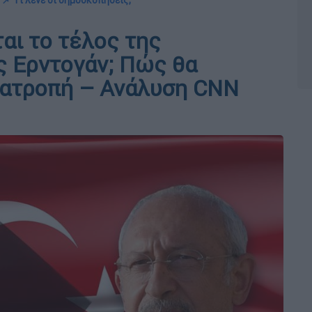
📌 Τι λένε οι δημοσκοπήσεις;
αι το τέλος της
ς Ερντογάν; Πώς θα
νατροπή – Ανάλυση CNN