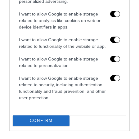
personalized advertising.
Βασιλιάς Κάρολος: Έξαλλος με
εικονολήπτη του BBC - Τον έδιωξε από
I want to allow Google to enable storage
την πρόβα για την τελετή στέψης
related to analytics like cookies on web or
device identifiers in apps.
Εκλογές στην Τουρκία: «Προσπαθούμε
να μη συγκρουστούμε με την Ελλάδα»,
I want to allow Google to enable storage
λέει ο Σοϊλού
related to functionality of the website or app.
Θοδωρής Μαραντίνης: «Διεκδικώ τη
I want to allow Google to enable storage
συνεπιμέλεια, δεν την έχασα» -
related to personalization.
Χείμαρρος για τη δικαστική διαμάχη με
τη Χρηστίδου
I want to allow Google to enable storage
Bloomberg για συνέντευξη Στουρνάρα
related to security, including authentication
functionality and fraud prevention, and other
στην «Η»: Η ΕΚΤ πλησιάζει στο τέλος
user protection.
των αυξήσεων στα επιτόκια
Διαβάστε ακόμη
CONFIRM
Από το Μίσιγκαν στον Λευκό Οίκο: Τι
σημαίνει η νίκη του Αμπντούλ Ελ-Σαγέντ
για τους Δημοκρατικούς