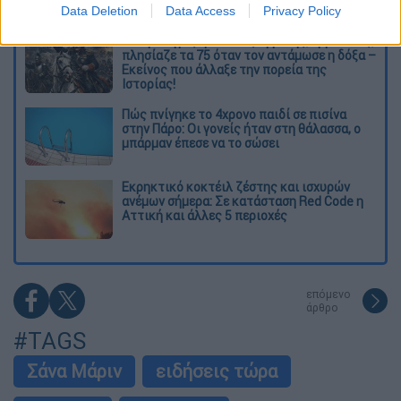
Data Deletion
Data Access
Privacy Policy
O στρατηγός ήταν σχιζοφρενής, εμμονικός,
πλησίαζε τα 75 όταν τον αντάμωσε η δόξα –
Εκείνος που άλλαξε την πορεία της
Ιστορίας!
Πώς πνίγηκε το 4χρονο παιδί σε πισίνα
στην Πάρο: Οι γονείς ήταν στη θάλασσα, ο
μπάρμαν έπεσε να το σώσει
Εκρηκτικό κοκτέιλ ζέστης και ισχυρών
ανέμων σήμερα: Σε κατάσταση Red Code η
Αττική και άλλες 5 περιοχές
επόμενο
άρθρο
#TAGS
Σάνα Μάριν
ειδήσεις τώρα