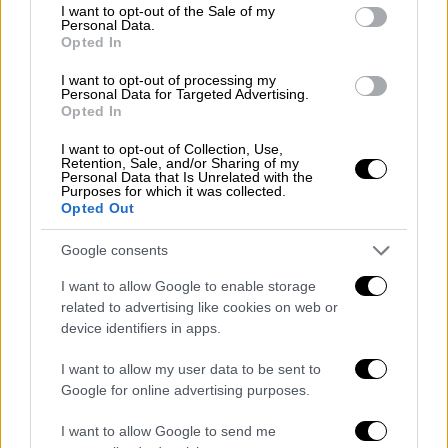
consent section.
I want to opt-out of the Sale of my
Personal Data.
Η
34χρονη, και ο συνομήλικός σύζυγός της,
Opted In
πήραν την απόφαση να
καταθέσουν αίτηση
I want to opt-out of processing my
διαζυγίου
μετά από τρία χρόνια γάμου και 19
Personal Data for Targeted Advertising.
Opted In
χρόνια κοινής πορείας. Το
πρώην ζευγάρι
έχει μαζί μία πεντάχρονη κόρη, την Emma
I want to opt-out of Collection, Use,
Retention, Sale, and/or Sharing of my
Amalia Marin
. Παντρεύτηκαν τον Αύγουστο
Personal Data that Is Unrelated with the
Purposes for which it was collected.
του 2020. Οι δύο τους ήταν μαζί από όταν
Opted Out
ήταν 18 ετών.
Google consents
ΟΛΕΣ ΟΙ ΕΙΔΗΣΕΙΣ
I want to allow Google to enable storage
Άρτα: Προθεσμία να απολογηθεί πήρε ο
related to advertising like cookies on web or
device identifiers in apps.
πατέρας του βρέφους που πέθανε στο
αυτοκίνητο
I want to allow my user data to be sent to
Αποζημίωση 460.000 ευρώ από το
Google for online advertising purposes.
Βενιζέλειο στην οικογένεια της μικρής
I want to allow Google to send me
Μελίνας - Η απόφαση του δικαστηρίου