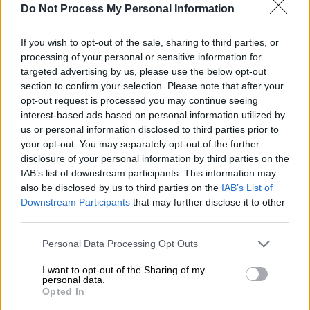
Προσθέστε το ΕΘΝΟΣ στη Google
Do Not Process My Personal Information
Την ανακοίνωση ότι
χωρίζει
από τον σύζυγό
If you wish to opt-out of the sale, sharing to third parties, or
processing of your personal or sensitive information for
της,
Μάρκους Ραϊκόν,
έκανε σήμερα (10/05) η
targeted advertising by us, please use the below opt-out
πρώην πρωθυπουργός της
Φινλανδίας
,
Σάνα
section to confirm your selection. Please note that after your
Μάριν
.
opt-out request is processed you may continue seeing
interest-based ads based on personal information utilized by
us or personal information disclosed to third parties prior to
ΔΙΑΒΑΣΤΕ ΕΠΙΣΗΣ
your opt-out. You may separately opt-out of the further
disclosure of your personal information by third parties on the
Κόσμος
|
05.04.2023 12:00
IAB’s list of downstream participants. This information may
Φινλανδία: Παραιτείται από την
also be disclosed by us to third parties on the
IAB’s List of
ηγεσία του Σοσιαλδημοκρατικού
Downstream Participants
that may further disclose it to other
third parties.
Κόμματος η Σάνα Μάριν μετά την
ήττα στις εκλογές
Please note that this website/app uses one or more Google
Personal Data Processing Opt Outs
services and may gather and store information including but
not limited to your visit or usage behaviour. You may click to
I want to opt-out of the Sharing of my
personal data.
grant or deny consent to Google and its third-party tags to
Opted In
use your data for below specified purposes in below Google
Μαζί από 18 ετών