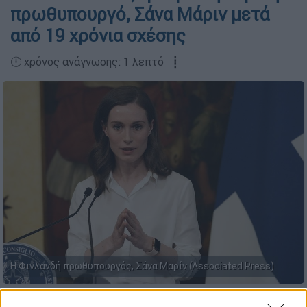
πρωθυπουργό, Σάνα Μάριν μετά
από 19 χρόνια σχέσης
🕛 χρόνος ανάγνωσης: 1 λεπτό ┋
Η Φινλανδή πρωθυπουργός, Σάνα Μαρίν (Associated Press)