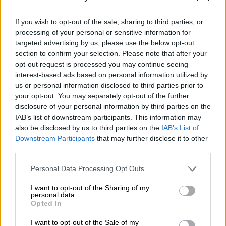
Διεύθυνσης του Σώματος Επιθεωρητών και
Ελεγκτών του Υ.Π.ΕΝ. σχετικά με
If you wish to opt-out of the sale, sharing to third parties, or
αυθαίρετες κατασκευές στην περιοχή
processing of your personal or sensitive information for
«Ψαρρού» του
Δήμου Μυκόνου
και κατά του
targeted advertising by us, please use the below opt-out
Πορίσματος - Έκθεσης αυτοψίας του Μικτού
section to confirm your selection. Please note that after your
opt-out request is processed you may continue seeing
Κλιμακίου Ελέγχου σχετικά με αυθαίρετες
interest-based ads based on personal information utilized by
κατασκευές στην περιοχή Πάνορμος της
us or personal information disclosed to third parties prior to
νήσου Μυκόνου
.
your opt-out. You may separately opt-out of the further
disclosure of your personal information by third parties on the
Οπως γνωστοποιήθηκε, οι αποφάσεις που
IAB’s list of downstream participants. This information may
έλαβε το ΚΕ.ΣΥ.ΠΟ.Θ.Α. αφορούν σε
also be disclosed by us to third parties on the
IAB’s List of
Downstream Participants
that may further disclose it to other
απόρριψη και μερική απόρριψη των
third parties.
ενδικοφανών προσφυγών, αντιστοίχως,
γνωστοποιήθηκαν την Τρίτη 9.5.2023 στους
Please note that this website/app uses one or more Google
Personal Data Processing Opt Outs
services and may gather and store information including but
προσφεύγοντες.
not limited to your visit or usage behaviour. You may click to
I want to opt-out of the Sharing of my
personal data.
grant or deny consent to Google and its third-party tags to
Σε σχετική ανακοίνωση αναφέρεται πως
Opted In
use your data for below specified purposes in below Google
«κατά το μέρος της απόρριψης αυτών οι
consent section.
I want to opt-out of the Sale of my