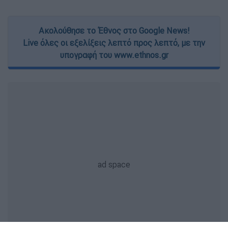
Ακολούθησε το Έθνος στο Google News!
Live όλες οι εξελίξεις λεπτό προς λεπτό, με την
υπογραφή του www.ethnos.gr