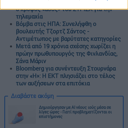
για το debate - Η «γαλάζια» ατζέντα και
ο κρυφός «άσος» του ΣΥΡΙΖΑ για την
τηλεμαχία
Βόμβα στις ΗΠΑ: Συνελήφθη ο
βουλευτής Τζορτζ Σάντος -
Αντιμέτωπος με βαρύτατες κατηγορίες
Μετά από 19 χρόνια σχέσης χωρίζει η
πρώην πρωθυπουργός της Φινλανδίας,
Σάνα Μάριν
Bloomberg για συνέντευξη Στουρνάρα
στην «Η»: Η ΕΚΤ πλησιάζει στο τέλος
των αυξήσεων στα επιτόκια
Διαβάστε ακόμη
Δημιούργησαν με AI νέους ιούς μέσα σε
λίγες ώρες - Γιατί προβληματίζονται οι
επιστήμονες