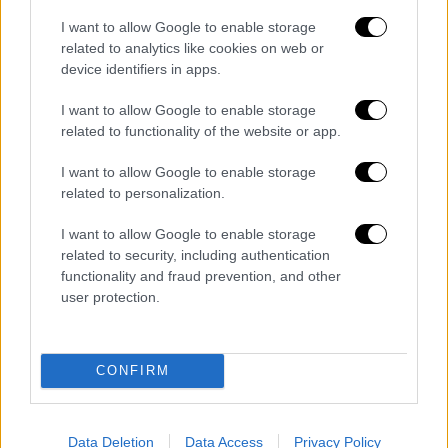
συγκεκριμένων επιχειρήσεων, κατεδάφιση
I want to allow Google to enable storage
παράνομων κατασκευών κ.ο.κ.
related to analytics like cookies on web or
device identifiers in apps.
Υπενθυμίζεται ότι το πόρισμα/έκθεση
αυτοψίας των Επιθεωρητών Περιβάλλοντος
I want to allow Google to enable storage
related to functionality of the website or app.
είχε καταγράψει σχεδόν 40.000 τετραγωνικά
μέτρα παράνομων κατασκευών.
I want to allow Google to enable storage
related to personalization.
ΟΛΕΣ ΟΙ ΕΙΔΗΣΕΙΣ
I want to allow Google to enable storage
Μετά τα εξώδικα και το σάλο: Αλλάζει η
related to security, including authentication
ρύθμιση Γκάγκα για πρόσληψη 126
functionality and fraud prevention, and other
Διευθυντών του ΕΣΥ εν μέσω εκλογών
user protection.
Άρτα: Θερμοπληξία και έλλειψη
οξυγόνου οι αιτίες θανάτου του
βρέφους που ξέχασε ο πατέρας του στο
CONFIRM
αυτοκίνητο
Τα «μυστικά» των πολιτικών αρχηγών
Data Deletion
Data Access
Privacy Policy