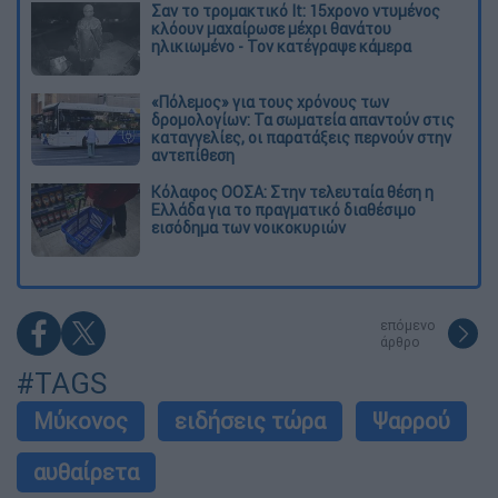
Σαν το τρομακτικό It: 15χρονο ντυμένος
κλόουν μαχαίρωσε μέχρι θανάτου
ηλικιωμένο - Τον κατέγραψε κάμερα
«Πόλεμος» για τους χρόνους των
δρομολογίων: Τα σωματεία απαντούν στις
καταγγελίες, οι παρατάξεις περνούν στην
αντεπίθεση
Κόλαφος ΟΟΣΑ: Στην τελευταία θέση η
Ελλάδα για το πραγματικό διαθέσιμο
εισόδημα των νοικοκυριών
επόμενο
άρθρο
#TAGS
Μύκονος
ειδήσεις τώρα
Ψαρρού
αυθαίρετα