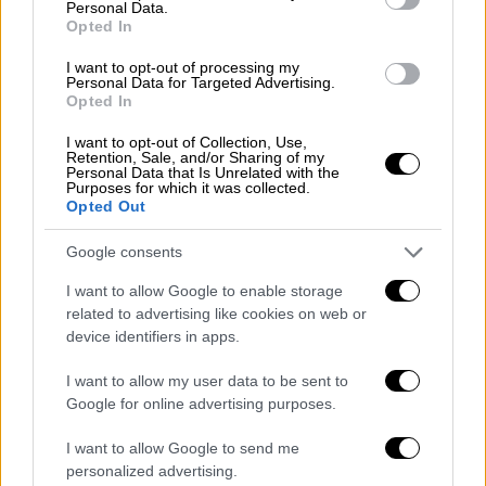
αυθαίρετες κατασκευές είναι
Personal Data.
Opted In
κατεδαφιστέες και εφαρμόζονται οι
κυρώσεις των
άρθρων 271 και 271Α του ν.
I want to opt-out of processing my
Personal Data for Targeted Advertising.
5037/2023
, ήτοι η επιβολή προστίμων
Opted In
ανέγερσης και διατήρησης, ποινικές
I want to opt-out of Collection, Use,
κυρώσεις και αναστολή των αδειών
Retention, Sale, and/or Sharing of my
λειτουργίας».
Personal Data that Is Unrelated with the
Purposes for which it was collected.
Opted Out
Για το λόγο αυτό με επιστολή του προς τον
Δήμο Μυκόνου, την εισαγγελία, την
Google consents
περιφέρεια και την αποκεντρωμένη διοίκηση
I want to allow Google to enable storage
Νοτίου Αιγαίου, καθώς και τα Υπουργεία
related to advertising like cookies on web or
Εσωτερικών και Τουρισμού, το υπουργείο
device identifiers in apps.
Περιβάλλοντος κοινοποιεί τις απορριπτικές
I want to allow my user data to be sent to
αποφάσεις και ζητά την άμεση κινητοποίησή
Google for online advertising purposes.
τους κατά τη δέσμια αρμοδιότητα που έχουν
για όλες τις νόμιμες ενέργειες, π.χ.
I want to allow Google to send me
αναστολή των αδειών λειτουργίας των
personalized advertising.