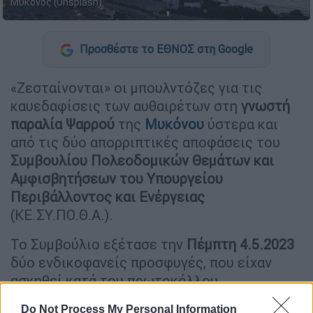
Μύκονος (Unsplash)
Προσθέστε το ΕΘΝΟΣ στη Google
«Ζεσταίνονται» οι μπουλντόζες για τις
καυεδαφίσεις των αυθαιρέτων στη
γνωστή
παραλία Ψαρρού
της
Μυκόνου
ύστερα και
από τις δύο απορριπτικές αποφάσεις του
Συμβουλίου Πολεοδομικών Θεμάτων και
Αμφισβητήσεων του Υπουργείου
Περιβάλλοντος και Ενέργειας
(ΚΕ.ΣΥ.ΠΟ.Θ.Α.).
Το Συμβούλιο εξέτασε την
Πέμπτη 4.5.2023
δύο ενδικοφανείς προσφυγές, που είχαν
ασκηθεί κατά του πρωτοκόλλου
κατεδάφισης του προϊσταμένου της Γενικής
Do Not Process My Personal Information