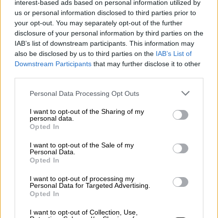
οικονομίας
κατά τη διάρκεια της αιματηρής
interest-based ads based on personal information utilized by
διάλυσης της
Γιουγκοσλαβίας
στα χρόνια
us or personal information disclosed to third parties prior to
your opt-out. You may separately opt-out of the further
του 90, όταν οι σκληρές δυτικές κυρώσεις
disclosure of your personal information by third parties on the
είχαν αναγκάσει τους απλούς πολίτες να
IAB’s list of downstream participants. This information may
στραφούν στη
μαύρη αγορά για τα βασικά
also be disclosed by us to third parties on the
IAB’s List of
είδη.
Downstream Participants
that may further disclose it to other
third parties.
Please note that this website/app uses one or more Google
Personal Data Processing Opt Outs
services and may gather and store information including but
not limited to your visit or usage behaviour. You may click to
I want to opt-out of the Sharing of my
personal data.
grant or deny consent to Google and its third-party tags to
Opted In
use your data for below specified purposes in below Google
consent section.
I want to opt-out of the Sale of my
Personal Data.
Opted In
I want to opt-out of processing my
Personal Data for Targeted Advertising.
Opted In
I want to opt-out of Collection, Use,