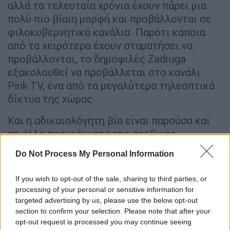
αλλά τα τελευταία χρόνια έχουν πάρει μια
πολύ πιο βίαιη μορφή και προβάλλονται σε
φιλοκυβερνητικά κανάλια. Παρότι κάποια
από τα χειρότερα έχουν σταματήσει να
προβάλλονται, το δημοφιλές Zadruga
εξακολουθεί να προβάλλεται στο κανάλι
Pink TV, ένα από τα μεγαλύτερα τηλεοπτικά
δίκτυα της χώρας.
Και η αδικαιολόγητη βία είναι παρούσα και
σε άλλα προγράμματα της σερβικής
τηλεόρασης.
Do Not Process My Personal Information
Η εγκληματική κουλτούρα είναι εδώ και
If you wish to opt-out of the sale, sharing to third parties, or
καιρό παρούσα στη Σερβία
.
processing of your personal or sensitive information for
targeted advertising by us, please use the below opt-out
Ομάδες του οργανωμένου εγκλήματος
πήραν
section to confirm your selection. Please note that after your
τον έλεγχο μεγάλου τμήματος της
opt-out request is processed you may continue seeing