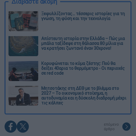
Διαβάστε ακόμη
Ξεφυλλίζοντας... τέσσερις ιστορίες για τη
γνώση, τη φύση και την τεχνολογία
Απίστευτη ιστορία στην Ελλάδα – Πώς μια
μπάλα ταξίδεψε στη θάλασσα 80 μίλια για
να κρατήσει ζωντανό έναν 30χρονο!
Κορυφώνεται το κύμα ζέστης: Πού θα
δείξει 40αρια το θερμόμετρο - Οι περιοχές
σε red code
Μητσοτάκης στη ΔΕΘ με το βλέμμα στο
2027 – Το οικονομικό στοίχημα, η
αυτοδυναμία και η δύσκολη διαδρομή μέχρι
τις κάλπες
επόμενο
άρθρο