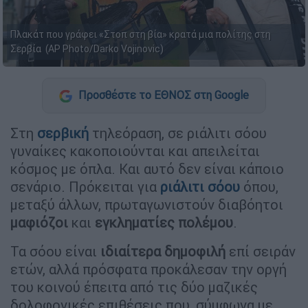
Πλακάτ που γράφει «Στοπ στη βία» κρατά μια πολίτης στη
Σερβία (AP Photo/Darko Vojinovic)
Προσθέστε το ΕΘΝΟΣ στη Google
Στη
σερβική
τηλεόραση, σε ριάλιτι σόου
γυναίκες κακοποιούνται και απειλείται
κόσμος με όπλα. Και αυτό δεν είναι κάποιο
σενάριο. Πρόκειται για
ριάλιτι σόου
όπου,
μεταξύ άλλων, πρωταγωνιστούν διαβόητοι
μαφιόζοι
και
εγκληματίες πολέμου
.
Τα σόου είναι
ιδιαίτερα δημοφιλή
επί σειράν
ετών, αλλά πρόσφατα προκάλεσαν την οργή
του κοινού έπειτα από τις δύο μαζικές
δολοφονικές επιθέσεις που, σύμφωνα με