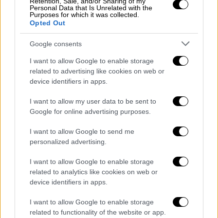
Retention, Sale, and/or Sharing of my
Personal Data that Is Unrelated with the
Purposes for which it was collected.
Opted Out
Google consents
I want to allow Google to enable storage
related to advertising like cookies on web or
device identifiers in apps.
Ενώ η υπόλοιπη κοινωνία αγωνιζόταν να
επιβιώσει, μαφιόζοι και παραστρατιωτικοί
I want to allow my user data to be sent to
πλούτισαν στη διάρκεια του πολέμου,
Google for online advertising purposes.
εδραιώνοντας έναν ισχυρό δεσμό ανάμεσα
I want to allow Google to send me
στον πλούτο και στο οργανωμένο έγκλημα
personalized advertising.
στα μάτια των πολιτών.
I want to allow Google to enable storage
Αναλυτές λένε ότι η μαφία εξακολουθεί να
related to analytics like cookies on web or
έχει μεγάλη επιρροή.
device identifiers in apps.
I want to allow Google to enable storage
Η επέλαση των ριάλιτι αργότερα έβαλε τα
related to functionality of the website or app.
μέλη του υποκόσμου μέσα στα σπίτια των