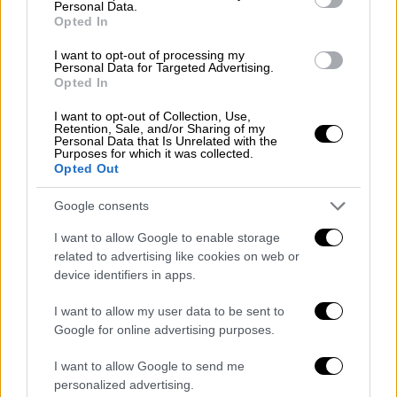
Personal Data.
Opted In
I want to opt-out of processing my
video
Personal Data for Targeted Advertising.
Opted In
I want to opt-out of Collection, Use,
Retention, Sale, and/or Sharing of my
Personal Data that Is Unrelated with the
Purposes for which it was collected.
Opted Out
ΟΛΕΣ ΟΙ ΕΙΔΗΣΕΙΣ
Google consents
Τροχαία στην Αττική: Ανησυχητικά
στοιχεία – Σε 3 ημέρες, 4 νεκροί - Πάνω
I want to allow Google to enable storage
related to advertising like cookies on web or
από 650 παρασύρσεις το τελευταίο
device identifiers in apps.
5μηνο
Τι περιλαμβάνει το «λίφτινγκ» που
I want to allow my user data to be sent to
ξεκίνησε στο ΕΣΥ - Ποια τμήματα θα
Google for online advertising purposes.
αλλάξουν στα νοσοκομεία με χρήματα
I want to allow Google to send me
από το Ταμείο Ανάκαμψης
personalized advertising.