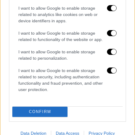
Τζουζέπε Γκαριμπάλντι: Γιατί τον
I want to allow Google to enable storage
αποκαλούν Τσε Γκεβάρα του 19ου αιώνα
related to analytics like cookies on web or
– Πώς καθιέρωσε το κόκκινο χρώμα ως
device identifiers in apps.
σύμβολο των ανταρτών
Άλιμος: Βίντεο ντοκουμέντο και
I want to allow Google to enable storage
related to functionality of the website or app.
μαρτυρία «καίνε» τον δράστη του
εμπρησμού σε κατάστημα στην
I want to allow Google to enable storage
Ποσειδώνος - Τι είδε ο άνθρωπος που
related to personalization.
έκανε την καταγγελία
I want to allow Google to enable storage
Συντάξεις: Ποιοι δημόσιοι υπάλληλοι
related to security, including authentication
μπορούν να φύγουν πριν τα 62 -
functionality and fraud prevention, and other
Παραδείγματα
user protection.
Διαβάστε ακόμη
CONFIRM
Θρήνος για τον Λιονέλ Μέσι: Πέθανε στα 68
του χρόνια ο πατέρας του, Χόρχε
Data Deletion
Data Access
Privacy Policy