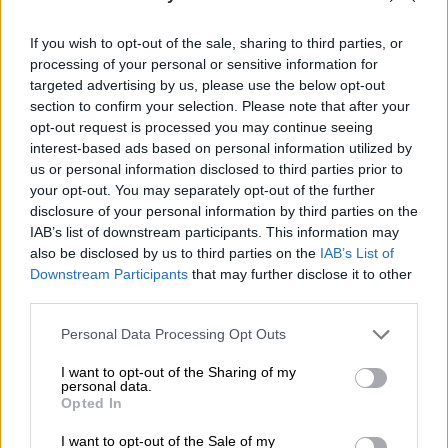
Ο Δρ. Τζόζεφ Ντιτούρι έχει ήδη σπάσει το
παγκόσμιο ρεκόρ
της μεγαλύτερης
If you wish to opt-out of the sale, sharing to third parties, or
διάρκειας ζωής κάτω από το νερό και
processing of your personal or sensitive information for
targeted advertising by us, please use the below opt-out
ετοιμάζεται στις 9/6 να ολοκληρώσει το
section to confirm your selection. Please note that after your
απίστευτο αυτό
πείραμα
στο οποίο
opt-out request is processed you may continue seeing
συμμετέχει, κλείνοντας ακριβώς
100 ημέρες
interest-based ads based on personal information utilized by
υποβρύχιας διαβίωσης
.
us or personal information disclosed to third parties prior to
your opt-out. You may separately opt-out of the further
Το Έθνος σάς παρουσιάζει τον
καθηγητή που
disclosure of your personal information by third parties on the
IAB’s list of downstream participants. This information may
έγινε viral
στην Αμερική και έχει
also be disclosed by us to third parties on the
IAB’s List of
φιλοξενηθεί στα μεγαλύτερα τηλεοπτικά
Downstream Participants
that may further disclose it to other
σόου.
third parties.
Ποια είναι η
καθημερινότητά
του κάτω από
Please note that this website/app uses one or more Google
Personal Data Processing Opt Outs
services and may gather and store information including but
τη θάλασσα και
τι λέει ο ίδιος
;
not limited to your visit or usage behaviour. You may click to
I want to opt-out of the Sharing of my
personal data.
grant or deny consent to Google and its third-party tags to
Opted In
use your data for below specified purposes in below Google
consent section.
I want to opt-out of the Sale of my