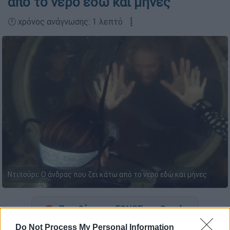
από το νερό εδώ και μήνες
🕛 χρόνος ανάγνωσης: 1 λεπτό ┋
Ντιτούρι: Ο άνδρας που ζει κάτω από το νερό εδώ και μήνες
Προσθέστε το ΕΘΝΟΣ στη Google
Do Not Process My Personal Information