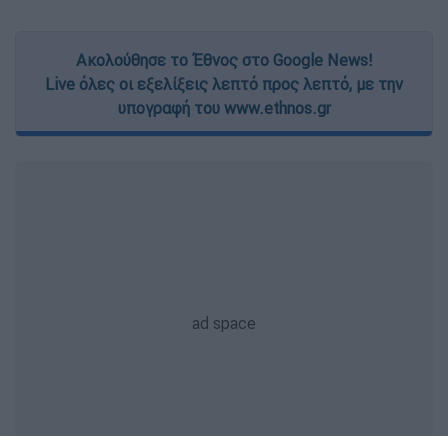
Ακολούθησε το Έθνος στο Google News!
Live όλες οι εξελίξεις λεπτό προς λεπτό, με την
υπογραφή του www.ethnos.gr