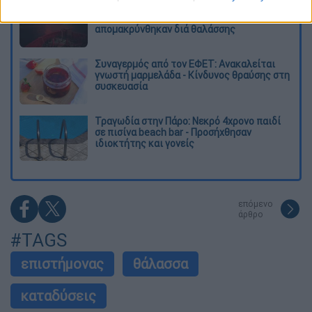
Φωτιά στην Αττικοβοιωτία: Πώς στήθηκε η
μεγάλη επιχείρηση διάσωσης - 254 πολίτες
απομακρύνθηκαν διά θαλάσσης
Συναγερμός από τον ΕΦΕΤ: Ανακαλείται
γνωστή μαρμελάδα - Κίνδυνος θραύσης στη
συσκευασία
Τραγωδία στην Πάρο: Νεκρό 4χρονο παιδί
σε πισίνα beach bar - Προσήχθησαν
ιδιοκτήτης και γονείς
επόμενο
άρθρο
#TAGS
επιστήμονας
θάλασσα
καταδύσεις