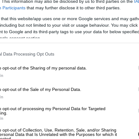
εσε: «Περιμέναμε να δούμε μείωση αγοράς
. This information may also be disclosed by us to third parties on the
IA
Participants
that may further disclose it to other third parties.
 αύξηση της μέσης αξίας των συναλλαγών,
 that this website/app uses one or more Google services and may gath
including but not limited to your visit or usage behaviour. You may click 
 to Google and its third-party tags to use your data for below specifi
ogle consent section.
l Data Processing Opt Outs
o opt-out of the Sharing of my personal data.
In
o opt-out of the Sale of my Personal Data.
In
to opt-out of processing my Personal Data for Targeted
ing.
In
o opt-out of Collection, Use, Retention, Sale, and/or Sharing
ersonal Data that Is Unrelated with the Purposes for which it
lected.