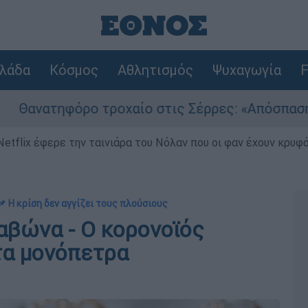
λάδα
Κόσμος
Αθλητισμός
Ψυχαγωγία
F
ρο τροχαίο στις Σέρρες: «Απόσπαση προσοχής 
Netflix έφερε την ταινιάρα του Νόλαν που οι φαν έχουν κρυφό
📌 Η κρίση δεν αγγίζει τους πλούσιους
ραβώνα - Ο κορονοϊός
τα μονόπετρα