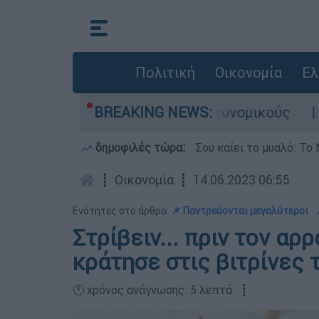
Πολιτική
Οικονομία
Ελ
Τι αποκάλυψε στους αστυνομικούς
BREAKING NEWS:
Θανατηφό
δημοφιλές τώρα:
Σου καίει το μυαλό: Το 
┋
Οικονομία
┋
14.06.2023 06:55
Ενότητες στο άρθρο:
📌 Παντρεύονται μεγαλύτεροι
Στρίβειν... πριν τον αρ
κράτησε στις βιτρίνες 
🕛 χρόνος ανάγνωσης: 5 λεπτά ┋