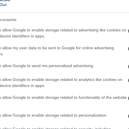
Out
consents
o allow Google to enable storage related to advertising like cookies on
evice identifiers in apps.
o allow my user data to be sent to Google for online advertising
ία χρόνια μπορεί να συνέβαλε στο να
s.
 διαμαντένια δαχτυλίδια,
ωστόσο και ο
to allow Google to send me personalized advertising.
ι άνθρωποι εξακολουθούν να
χτυλίδι σε ελαφρώς χαμηλότερη τιμή»,
o allow Google to enable storage related to analytics like cookies on
evice identifiers in apps.
ητικές ενέργειες στη «βιομηχανία» του
o allow Google to enable storage related to functionality of the website
ένει αύξηση πωλήσεων για το υπόλοιπο του
άκαμψη της ζήτησης από καταναλωτές με
o allow Google to enable storage related to personalization.
ρισμός και η ακρίβεια επιβάρυναν τις
 δήλωσαν ότι η περικοπή των προβλέψεών
o allow Google to enable storage related to security, including