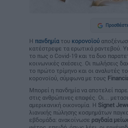
Προσθέστε
Η
πανδημία
του
κορονοϊού
αποξένωσε
κατέστρεψε τα ερωτικά ραντεβού. Υπ
το πως ο Covid-19 και τα δυο παρατ
κοινωνικές σχέσεις. Οι πωλήσεις δα
το πρώτο τρίμηνο και οι αναλυτές τ
κορονοϊού, σύμφωνα με τους
Financi
Μπορεί η πανδημία να αποτελεί παρ
στις ανθρώπινες επαφές. Οι... μετασ
αμερικανική οικονομία. Η
Signet Jewe
λιανικής πώλησης κοσμημάτων παγκο
εβδομάδα: ανακοίνωσε
ραγδαία μείω
φέτος, επειδή, όπως λέει, οι εργένηδ