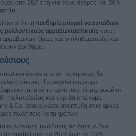
τοιχα, από 28,6 έτη για τους άνδρες και 26,6
αετία.
ίζεται ότι
η πανδημία μπορεί να εμπόδισε
ς μελλοντικούς αρραβωνιαστικούς
τους,
α αρραβώνων. Όμως και ο πληθωρισμός και
έχουν βοηθήσει.
λούσιους
τοπωλεία έχουν πτώση πωλήσεων, δε
υτελείς οίκους. Τα μεγάλα επώνυμα
βαρύνονται από το αρνητικό κλίμα, αφού οι
ίδη πολυτελείας και ακριβά επώνυμα
fany & Co. ανακοίνωσε ανάπτυξη στις αρχές
σχυρές πωλήσεις κοσμημάτων
νια οι λιανικές πωλήσεις σε δαχτυλίδια
 θα συμβεί από το 2024 έως το 2026.