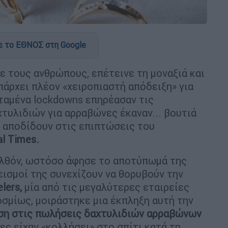
 το ΕΘΝΟΣ στη Google
 τους ανθρώπους, επέτεινε τη μοναξιά και
άρχει πλέον «χειροπιαστή απόδειξη» για
εταμένα lockdowns επηρέασαν τις
χτυλιδιών για αρραβώνες έκαναν... βουτιά
ο αποδίδουν στις επιπτώσεις του
al Times.
ελθόν, ωστόσο άφησε το αποτύπωμά της
εισμοί της συνεχίζουν να θορυβούν την
lers,
μία από τις μεγαλύτερες εταιρείες
σμίως, μοιράστηκε μια έκπληξη αυτή την
ση στις πωλήσεις δαχτυλιδιών αρραβώνων
ες είχαν «κολλήσει» στο σπίτι κατά τη