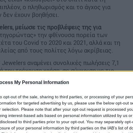
πιπλέον, ο πληθωρισμός και το άγχος για
 δεν έχουν βοηθήσει.
elers, μείωσε τις προβλέψεις της για
ατηγορώντας» την φθίνουσα πορεία των
α του Covid το 2020 και 2021, αλλά και τη
λείας από τους πολίτες λόγω ακρίβειας.
y Jewelers αναμένει συνολικές πωλήσεις 7,1
ά την τρέχουσα χρήση, σε σύγκριση με τις
σ. δολαρίων- 7,84 δισ. δολαρίων.
ocess My Personal Information
αμένεται να διαμορφωθούν μεταξύ 9,49 και
to opt-out of the sale, sharing to third parties, or processing of your per
δολάρια.
formation for targeted advertising by us, please use the below opt-out s
r selection. Please note that after your opt-out request is processed y
 διψήφια μείωση των αρραβώνων αυτό το
eing interest-based ads based on personal information utilized by us or
 διακοπή των γνωριμιών λόγω Covid πριν
disclosed to third parties prior to your opt-out. You may separately opt-
νδυτές η διευθύνουσα σύμβουλος της
losure of your personal information by third parties on the IAB’s list of