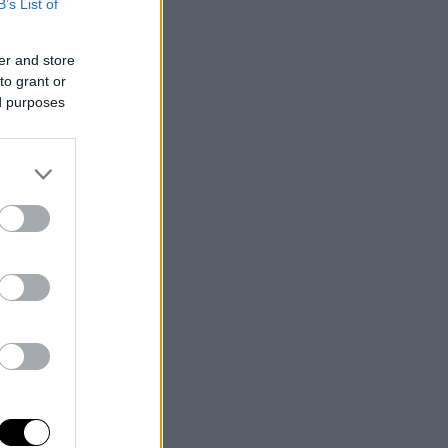
B’s List of
er and store
to grant or
ed purposes