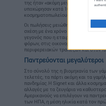
της ήταν «ακόμη μεγαλύτερη από ό,τι
authenti
υποχώρησαν κατά 10,7% στη Νέα Υόρκ
κοσμηματοπωλείου
Pandora
υποχώρη
Οι πωλήσεις μειώθηκαν κατά 9,3% σε 
σχέση με ένα χρόνο πριν, σύμφωνα π
γεγονός που η εταιρεία απέδωσε πο
φόρων, στις οικονομικές ανησυχίες 
περιφερειακών τραπεζών και στον π
Παντρεύονται μεγαλύτεροι
Στο σύνολό της η βιομηχανία των γά
τελετές, τα πάρτι ακόμη και τα γαμή
πανδημίας.Η Signet και άλλα κοσμη
αλλαγές με τα ζευγάρια να καθυστερο
Αμερικανούς να επιλέγουν να παντρ
των ΗΠΑ, η μέση ηλικία κατά τον πρώ