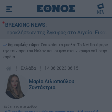
BREAKING NEWS:
ήσεων της Άγκυρας στο Αιγαίο: Εικονική αερομ
δημοφιλές τώρα:
Σου καίει το μυαλό: Το Netflix έφερε
την ταινιάρα του Νόλαν που οι φαν έχουν κρυφό νο1 στην
καρδιά...
┋
Ελλάδα
┋
14.06.2023 06:15
Μαρία Λιλιοπούλου
Συντάκτρια
Ενότητες στο άρθρο:
📌 Τι συμβαίνει με τους δύο μετροπόντικες
📌 Η γραμμή 4