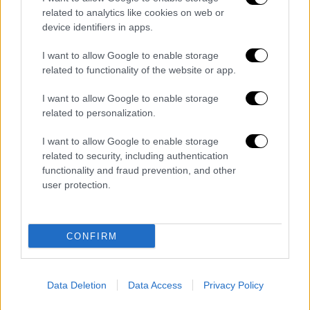
Οπως προκύπτει από την απόφαση του κ.
related to analytics like cookies on web or
Γκόλια μάλιστα οι καθυστερήσεις έχουν ήδη
device identifiers in apps.
συνυπολογιστεί στο χρονοδιάγραμμα.
Σύμφωνα με την επιχειρηματολογία της
I want to allow Google to enable storage
κοινοπραξίας, «
η παράδοση από την Αττικό
related to functionality of the website or app.
Μετρό του χώρου του Φρέατος ΤΒΜ Βεΐκου
I want to allow Google to enable storage
έγινε τελικά στις 23.11.2022, δηλαδή με 336
related to personalization.
ημέρες καθυστέρηση από τη συμβατική
προθεσμία παράδοσης, που είναι η
I want to allow Google to enable storage
related to security, including authentication
22.12.2021
, σύμφωνα με το εγκεκριμένο
functionality and fraud prevention, and other
χρονοδιάγραμμα, με αποτέλεσμα να
user protection.
προκληθεί αντίστοιχη καθυστέρηση στην
έναρξη των πασσάλων στο εν λόγω φρέαρ».
CONFIRM
Κατά συνέπεια – όπως υπογραμμίζεται στη
σχετική αλληλογραφία - «Η καθυστέρηση
αυτή προκαλεί, σύμφωνα με την αλληλουχία
Data Deletion
Data Access
Privacy Policy
και την αλληλεπίδραση των ενδιάμεσων