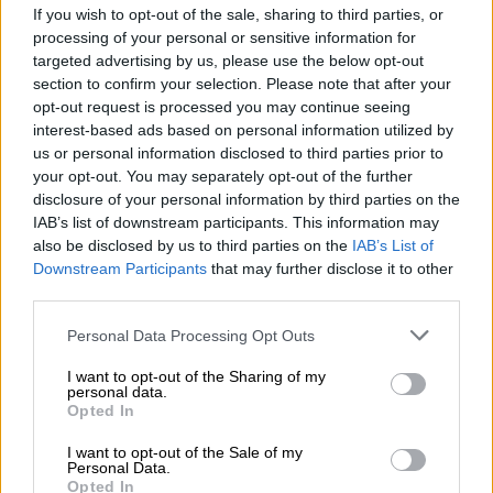
If you wish to opt-out of the sale, sharing to third parties, or
κάποιους μήνες ότι είναι δυνατόν οι
processing of your personal or sensitive information for
καθυστερήσεις που σημειώνονται στις
targeted advertising by us, please use the below opt-out
αρχικές φάσεις του έργου να απορροφηθούν
section to confirm your selection. Please note that after your
και ουσιαστικά να εκμηδεντιστούν στην
opt-out request is processed you may continue seeing
interest-based ads based on personal information utilized by
πορεία. Ωστόσο όσο περνά ο καιρός χωρίς
us or personal information disclosed to third parties prior to
να ξεκινά το βασικό κατασκευαστικό έργο,
your opt-out. You may separately opt-out of the further
αυτό καθίσταται όλο και δυσκολότερο.
disclosure of your personal information by third parties on the
IAB’s list of downstream participants. This information may
Τι συμβαίνει με τους δύο
also be disclosed by us to third parties on the
IAB’s List of
μετροπόντικες
Downstream Participants
that may further disclose it to other
third parties.
Θέμα λίγων ημερών είναι πλέον η έναρξη της
Please note that this website/app uses one or more Google
Personal Data Processing Opt Outs
υπόγειας διαδρομής της Αθηνάς, του
services and may gather and store information including but
πρώτου μετροπόντικα, όπως διαμηνύουν οι
not limited to your visit or usage behaviour. You may click to
I want to opt-out of the Sharing of my
personal data.
grant or deny consent to Google and its third-party tags to
αρμόδιες πηγές. Ωστόσο θα πρέπει να
Opted In
use your data for below specified purposes in below Google
σημειωθεί
ότι αρχικά η έναρξη των εργασιών
consent section.
I want to opt-out of the Sale of my
είχε τοποθετηθεί για τις αρχές του έτους,
Personal Data.
Opted In