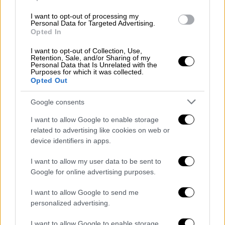
στη συνέχεια για τον Μάιο και πλέον έχουμε
ήδη φτάσει στα μέσα Ιουνίου.
I want to opt-out of processing my
Personal Data for Targeted Advertising.
Opted In
Ο πρώτος
μετροπόντικας
θα σκάψει και θα
κατασκευάσει 5,1 χλμ. σήραγγας, από την
I want to opt-out of Collection, Use,
Retention, Sale, and/or Sharing of my
Κατεχάκη έως τον «Ευαγγελισμό» (Ριζάρη),
Personal Data that Is Unrelated with the
σε διάστημα 22 μηνών. Το δεύτερο τμήμα
Purposes for which it was collected.
Opted Out
της σήραγγας μήκους 7,2 χλμ. θα
κατασκευάσει ο
δεύτερος μετροπόντικας
-
Google consents
που όμως δεν έχει πατήσει ακόμα
I want to allow Google to enable storage
...ελληνικό έδαφος για να συναρμολογηθεί -
related to advertising like cookies on web or
σε διάστημα 28 μηνών, ξεκινώντας από το
device identifiers in apps.
εργοτάξιο στη λεωφόρο Βεΐκου στο
I want to allow my user data to be sent to
Γαλάτσι. Βάσει των καθυστερήσεων
Google for online advertising purposes.
αναμένεται τελικά να αρχίσει να σκάβει προς
τα τέλης του έτους και συγκεκριμένα τον
I want to allow Google to send me
προσεχή Νοέμβριο.
personalized advertising.
I want to allow Google to enable storage