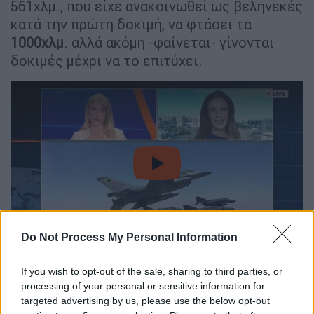
561χλμ., που είχε ανακοινωθεί ως βεληνεκές
κατά την πρώτη δοκιμή, να φτάσει τα
1000χλμ
. αλλά ακόμη -φαίνεται- γίνονται
δοκιμές μέχρι να το επιτύχει.
video
Do Not Process My Personal Information
Βέβαια, όσο και να διαφημίζει τα δικά της
If you wish to opt-out of the sale, sharing to third parties, or
όπλα η Τουρκία,
ακόμη στη Δύση προσβλέπει
processing of your personal or sensitive information for
για να πάρει πιο ισχυρούς
, πιο
εξελιγμένους
targeted advertising by us, please use the below opt-out