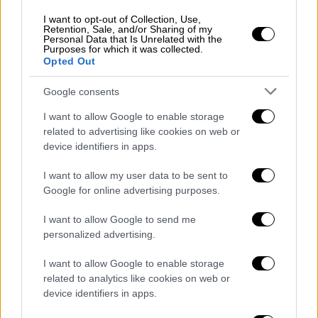
της χώρας του προς τη Δύση.
I want to opt-out of Collection, Use,
Retention, Sale, and/or Sharing of my
Και όσο ο Ερντογάν ανοίγει πανιά, η
Personal Data that Is Unrelated with the
Purposes for which it was collected.
ηττημένη αντιπολίτευση
της χώρας
Opted Out
προσπαθεί να μαζέψει πίσω το κουφάρι της
Google consents
στο λιμάνι, όπως είπε και ο αρχηγός της,
Κεμάλ Κιλιτσντάρογλου
.
I want to allow Google to enable storage
related to advertising like cookies on web or
Ο Κιλιτσντάρογλου δεν λέει να παραιτηθεί
device identifiers in apps.
από την ηγεσία μετά την μεγάλη ήττα σε δύο
I want to allow my user data to be sent to
απανωτές εκλογικές αναμετρήσεις, παρά τις
Google for online advertising purposes.
φωνές που ολοένα και αυξάνονται, ακόμη και
εντός του κόμματός του.
I want to allow Google to send me
personalized advertising.
Διαβουλεύσεις επί διαβουλεύσεων
για Κιλιτσντάρογλου και Ιμάμογλου
I want to allow Google to enable storage
related to analytics like cookies on web or
device identifiers in apps.
Βρίσκεται, μάλιστα, σε μεγάλη κόντρα με τον
Εκρέμ Ιμάμογλου
.