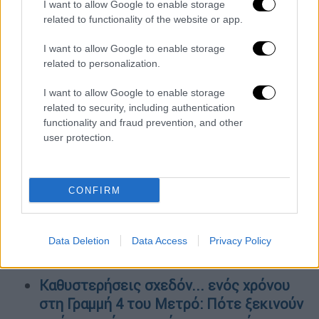
I want to allow Google to enable storage
related to functionality of the website or app.
Οι δυο τους έχουν
διαβουλεύσεις επί
διαβουλεύσεων
, με τον έναν
I want to allow Google to enable storage
(Κιλιτσντάρογλου) να θέλει να καθίσει
related to personalization.
ισοβίως στην καρέκλα και τον άλλον
I want to allow Google to enable storage
(Ιμάμογλου) να θέλει να την διεκδικήσει για
related to security, including authentication
να εξασφαλίσει και πολιτική ασυλία ενόψει
functionality and fraud prevention, and other
δημοτικών εκλογών.
user protection.
Το
κλίμα
στην αντιπολίτευση είναι
άσχημο
και ζητείται αλλαγή και μετασχηματισμός
CONFIRM
της, ενόψει και των δημοτικών εκλογών το
Μάρτιο του 2024.
Data Deletion
Data Access
Privacy Policy
ΟΛΕΣ ΟΙ ΕΙΔΗΣΕΙΣ
Καθυστερήσεις σχεδόν... ενός χρόνου
στη Γραμμή 4 του Μετρό: Πότε ξεκινούν