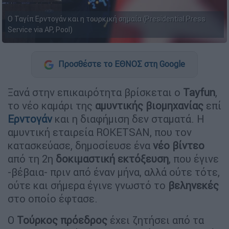
Ο Ταγίπ Ερντογάν και η τουρκική σημαία (Presidential Press
Service via AP, Pool)
Προσθέστε το ΕΘΝΟΣ στη Google
Ξανά στην επικαιρότητα βρίσκεται ο
Tayfun
,
το νέο καμάρι της
αμυντικής βιομηχανίας
επί
Ερντογάν
και η διαφήμιση δεν σταματά. Η
αμυντική εταιρεία ROKETSAN, που τον
κατασκεύασε, δημοσίευσε ένα
νέο βίντεο
από τη 2η
δοκιμαστική εκτόξευση
, που έγινε
-βέβαια- πριν από έναν μήνα, αλλά ούτε τότε,
ούτε και σήμερα έγινε γνωστό το
βεληνεκές
στο οποίο έφτασε.
Ο
Τούρκος πρόεδρος
έχει ζητήσει από τα