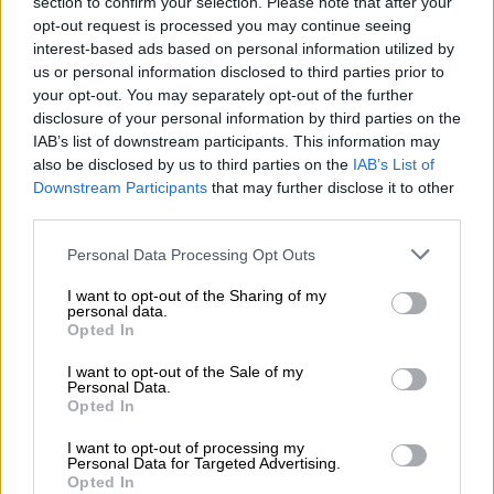
section to confirm your selection. Please note that after your
και πιο
αποτελεσματικούς
εξοπλισμούς
. Ο
opt-out request is processed you may continue seeing
μεγάλος στόχος
παραμένουν τα
F-16
από την
interest-based ads based on personal information utilized by
Αμερική και το μεγάλο παζάρι θα συνεχιστεί
us or personal information disclosed to third parties prior to
σήμερα στην Άγκυρα, όπου θα γίνει
τριμερής
your opt-out. You may separately opt-out of the further
disclosure of your personal information by third parties on the
συνάντηση
με Νατοϊκούς αξιωματούχους για
IAB’s list of downstream participants. This information may
την ένταξη της Σουηδίας.
also be disclosed by us to third parties on the
IAB’s List of
Downstream Participants
that may further disclose it to other
Στόχος να πει ο Ερντογάν το «ναι», πριν τη
third parties.
σύνοδο στη Λιθουανία στις
12 Ιουλίου
.
Please note that this website/app uses one or more Google
Personal Data Processing Opt Outs
services and may gather and store information including but
Συνεχίζει την εξοπλιστική κούρσα ο
not limited to your visit or usage behaviour. You may click to
I want to opt-out of the Sharing of my
personal data.
Ερντογάν
grant or deny consent to Google and its third-party tags to
Opted In
use your data for below specified purposes in below Google
Ο Τούρκος πρόεδρος συνεχίζει την
consent section.
I want to opt-out of the Sale of my
Personal Data.
εξοπλιστική κούρσα
γιατί τώρα είναι και η
Opted In
μεγάλη του ευκαιρία
να κερδίσει κάτι
χειροπιαστό, να πάρει αυτά τα αεροπλάνα και
I want to opt-out of processing my
Personal Data for Targeted Advertising.
επιπλέον να αποδείξει τη μεγάλη στροφή
Opted In