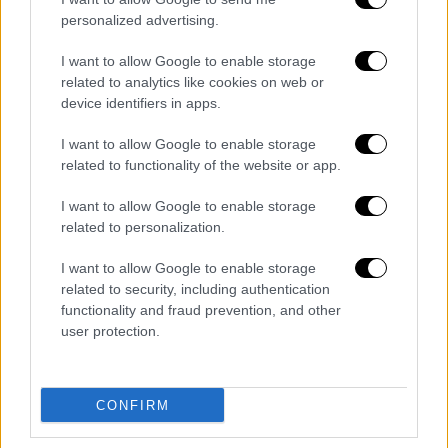
πουλούσε
πετρέλαιο
με υψηλές τιμές,
πλέον
personalized advertising.
άρχισε να κλονίζεται
. Σε αυτό συνέβαλαν οι
κυρώσεις αλλά και το ότι έπεσαν οι τιμές
I want to allow Google to enable storage
related to analytics like cookies on web or
της ενέργειας. Πλέον νομίζω ότι ο μέσος
device identifiers in apps.
όρος των Ρώσων πολιτών δεν είναι
ευτυχισμένος με αυτήν την κατάσταση.
I want to allow Google to enable storage
Μπορεί να συνεχίζει να διακατέχεται από
related to functionality of the website or app.
πατριωτισμό και κατανόηση, όμως, αν
I want to allow Google to enable storage
πιεστεί περισσότερο, μπορεί εύκολα αυτά να
related to personalization.
μετατραπούν σε οργή.
Είναι πολύ πιθανό στο
απώτερο μέλλον να δημιουργηθούν οι
I want to allow Google to enable storage
related to security, including authentication
συνθήκες για αλλαγή εξουσίας στη Ρωσία και
functionality and fraud prevention, and other
ο Πούτιν να αντιμετωπίσει πρόβλημα
. Η
user protection.
εξέγερση της ‘’Βάγκνερ’’ έδειξε από τη μία
πλευρά ότι ακόμα δεν υπάρχουν τέτοιες
κραυγές μέσα στο Κρεμλίνο ή στο ρωσικό
CONFIRM
στρατό και από την άλλη ότι
ο Πούτιν δεν