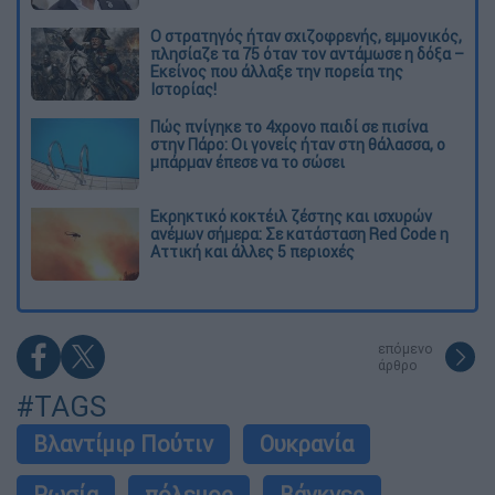
O στρατηγός ήταν σχιζοφρενής, εμμονικός,
πλησίαζε τα 75 όταν τον αντάμωσε η δόξα –
Εκείνος που άλλαξε την πορεία της
Ιστορίας!
Πώς πνίγηκε το 4χρονο παιδί σε πισίνα
στην Πάρο: Οι γονείς ήταν στη θάλασσα, ο
μπάρμαν έπεσε να το σώσει
Εκρηκτικό κοκτέιλ ζέστης και ισχυρών
ανέμων σήμερα: Σε κατάσταση Red Code η
Αττική και άλλες 5 περιοχές
επόμενο
άρθρο
#TAGS
Βλαντίμιρ Πούτιν
Ουκρανία
Ρωσία
πόλεμος
Βάγκνερ