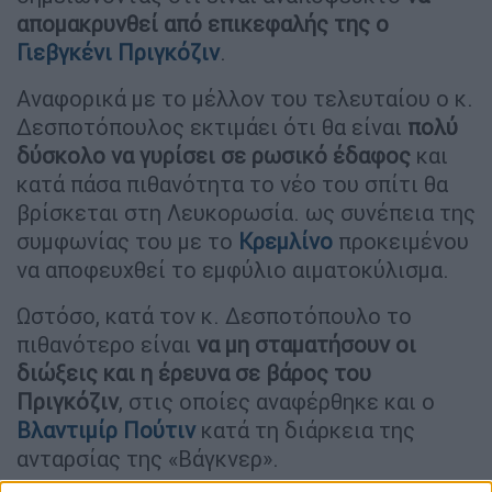
απομακρυνθεί από επικεφαλής της ο
Γιεβγκένι Πριγκόζιν
.
Αναφορικά με το μέλλον του τελευταίου ο κ.
Δεσποτόπουλος εκτιμάει ότι θα είναι
πολύ
δύσκολο να γυρίσει σε ρωσικό έδαφος
και
κατά πάσα πιθανότητα το νέο του σπίτι θα
βρίσκεται στη Λευκορωσία. ως συνέπεια της
συμφωνίας του με το
Κρεμλίνο
προκειμένου
να αποφευχθεί το εμφύλιο αιματοκύλισμα.
Ωστόσο, κατά τον κ. Δεσποτόπουλο το
πιθανότερο είναι
να μη σταματήσουν οι
διώξεις και η έρευνα σε βάρος του
Πριγκόζιν
, στις οποίες αναφέρθηκε και ο
Βλαντιμίρ Πούτιν
κατά τη διάρκεια της
ανταρσίας της «Βάγκνερ».