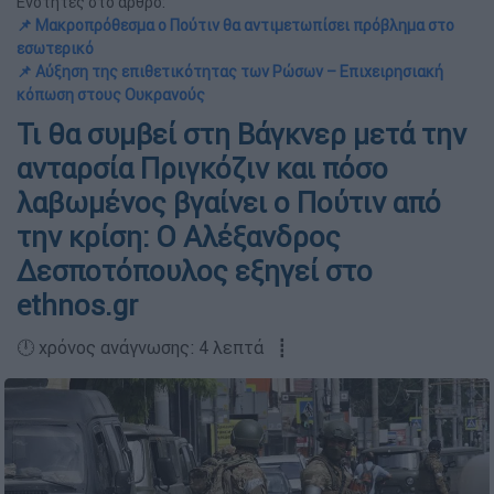
Ενότητες στο άρθρο:
📌 Μακροπρόθεσμα ο Πούτιν θα αντιμετωπίσει πρόβλημα στο
εσωτερικό
📌 Αύξηση της επιθετικότητας των Ρώσων – Επιχειρησιακή
κόπωση στους Ουκρανούς
Τι θα συμβεί στη Βάγκνερ μετά την
ανταρσία Πριγκόζιν και πόσο
λαβωμένος βγαίνει ο Πούτιν από
την κρίση: Ο Αλέξανδρος
Δεσποτόπουλος εξηγεί στο
ethnos.gr
🕛 χρόνος ανάγνωσης: 4 λεπτά ┋