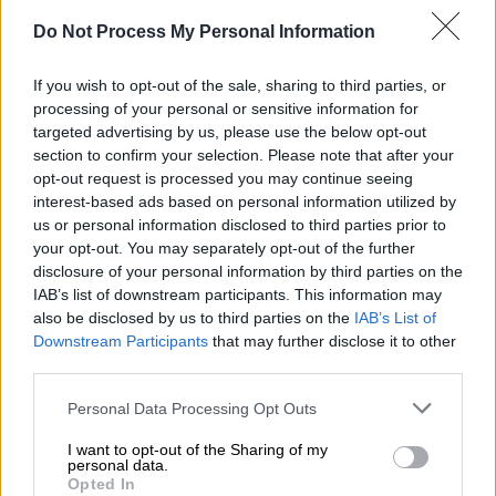
«Πιθανολογώ ότι η ‘’Βάγκνερ’’ δε θα
Do Not Process My Personal Information
συνεχίσει να δρα στην Ουκρανία με τον
τρόπο που ξέραμε μέχρι σήμερα, δηλαδή ως
If you wish to opt-out of the sale, sharing to third parties, or
μισθοφορική ομάδα και θα τεθεί υπό τις
processing of your personal or sensitive information for
εντολές του επίσημου ρωσικού στρατού.
targeted advertising by us, please use the below opt-out
Αυτό είναι κομβικό για το Κρεμλίνο και θα
section to confirm your selection. Please note that after your
opt-out request is processed you may continue seeing
έχουμε αυτήν την εξέλιξη για δύο λόγους:
interest-based ads based on personal information utilized by
Πρώτον διότι η ρωσική ηγεσία
θεωρεί πλέον
us or personal information disclosed to third parties prior to
τον Πριγκόζιν επικίνδυνο
και δεύτερον
your opt-out. You may separately opt-out of the further
επειδή
υπάρχει αμφισβήτηση για τις
disclosure of your personal information by third parties on the
IAB’s list of downstream participants. This information may
ικανότητες της ‘’Βάγκνερ’’ ως μισθοφορικού
also be disclosed by us to third parties on the
IAB’s List of
στρατού
. Η ‘’Βάγκνερ’’ θα συνεχίσει χωρίς
Downstream Participants
that may further disclose it to other
τον Πριγκόζιν, για τον οποίο τα πράγματα
third parties.
δεν είναι απλά. Θεωρώ σίγουρο ότι δε θα
Please note that this website/app uses one or more Google
Personal Data Processing Opt Outs
μπορέσει να γυρίσει εύκολα σε ρωσικό
services and may gather and store information including but
έδαφος», τονίζει ο κ. Δεσποτόπουλος.
not limited to your visit or usage behaviour. You may click to
I want to opt-out of the Sharing of my
personal data.
grant or deny consent to Google and its third-party tags to
Opted In
Μακροπρόθεσμα ο Πούτιν θα