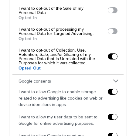
use your data for below specified purposes in below Google
αντιμετωπίσει πρόβλημα στο
consent section.
I want to opt-out of the Sale of my
Personal Data.
εσωτερικό
Opted In
I want to opt-out of processing my
Ο ίδιος σημειώνει ότι αυτήν τη στιγμή το
Personal Data for Targeted Advertising.
Opted In
μεγάλο πλήγμα για τη Ρωσία και για τον ίδιο
τον Βλαντιμίρ Πούτιν είναι το γεγονός ότι
I want to opt-out of Collection, Use,
Retention, Sale, and/or Sharing of my
συνεχίζεται για δεύτερη χρονιά ο πόλεμος
Personal Data that Is Unrelated with the
στην Ουκρανία
, με τη χώρα να καταγράφει
Purposes for which it was collected.
Opted Out
πολλούς
νεκρούς
και χωρίς να έχει
καταφέρει να εκπληρώσει κάποιους από
Google consents
τους σημαντικούς στόχους που η ίδια είχε
I want to allow Google to enable storage
θέσει από την αρχή, όπως η απομάκρυνση
related to advertising like cookies on web or
από την εξουσία του
Βολοντίμιρ Ζελένσκι
device identifiers in apps.
και η «αποναζιστικοποίηση της Ουκρανίας».
I want to allow my user data to be sent to
«Παράλληλα, αν και η
οικονομία
της
Ρωσίας
Google for online advertising purposes.
δεν επηρεάστηκε στο πρώτο διάστημα, αφού
I want to allow Google to send me