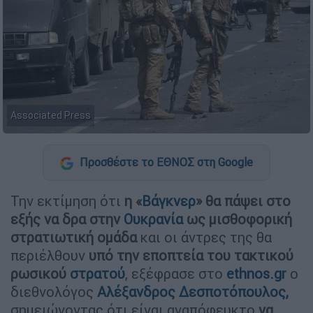
Associated Press
Προσθέστε το ΕΘΝΟΣ στη Google
Την εκτίμηση ότι
η «
Βάγκνερ
» θα πάψει στο
εξής να δρα στην
Ουκρανία
ως μισθοφορική
στρατιωτική ομάδα
και οι άντρες της θα
περιέλθουν
υπό την εποπτεία του τακτικού
ρωσικού
στρατού
, εξέφρασε στο
ethnos.gr
o
διεθνολόγος
Αλέξανδρος Δεσποτόπουλος
,
σημειώνοντας ότι είναι αναπόφευκτο
να